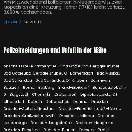
Am Mittwochabend kollidierten in Niederoderwitz zwei
Mopeds an einer Kreuzung. Fahrer (17/18) leicht verletzt,
8.000 € Sachschaden.
ODERWITZ
14:59 UHR
Polizeimeldungen und Unfall in der Nähe
Anschlussstelle Parthenaue
Bad Gottleuba-Berggießhübel
Bad Gottleuba-Berggießhübel, OT Börnersdorf
Bad Muskau
Bad Schandau
Bad Schandau, OT Krippen
Bannewitz
Bautzen
Borna
Boxberg
Brand-Erbisdorf
Bundesautobahn
9
Burgstädt
Chemnitz
Crottendorf
Dippoldiswalde, OT
Ulberndorf
Döbeln
Doberschau
Dohma
Dresden
Dresden-Äußere Neustadt
Dresden-Friedrichstadt/ -Löbtau
Dresden-Großzschachwitz
Dresden-Hellerau
Dresden-
Hellerberge
Dresden-Langebrück
Dresden-Neugruna
Dresden-Pieschen
Dresden-Plauen
Dresden-Prohlis