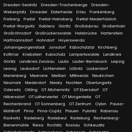
Dresden-Seidnitz
Dresden-Trachenberge
Dresden-
Weberplatz
Einsiedel
Elsterheide
Erlau
Frankenberg
Freiberg
Freital
Freital-Hainsberg
Freital-Niederhäslich
Freital-Wurgwitz
Gablenz
Görlitz
Großdubrau
Großenhain
Großröhrsdorf
Großrückerswalde
Halsbrücke
Hartenstein
Hartmannsdorf
Hohndorf
Hoyerswerda
Johanngeorgenstadt
Jonsdorf
Käbschütztal
Kirchberg
Kottmar
Kriebstein
Kubschütz
Lampertswalde
Landkreis
Görlitz
Landkreis Zwickau
Lauta
Lauter-Bernsbach
Leipzig
Leisnig
Leubsdorf
Lichtenstein
Lößnitz
Lückendorf
Marienberg
Meerane
Meißen
Mittweida
Neukirchen
Neumark
Niederdorf
Niesky
Nochten
Oberlungwitz
Oderwitz
Oßling
OT Altchemnitz
OT Ebersdorf
OT
Hilbersdorf
OT Lutherviertel
OT Morgenleite
OT
Reichenbrand
OT Sonnenberg
OT Zentrum
Oybin
Pausa-
Mühltroff
Pirna
Pirna-Copitz
Plauen
Pulsnitz
Rabenau
Rackwitz
Radeberg
Radebeul
Radeburg
Rechenberg-
Bienenmühle
Riesa
Rochlitz
Rossau
Schkeuditz