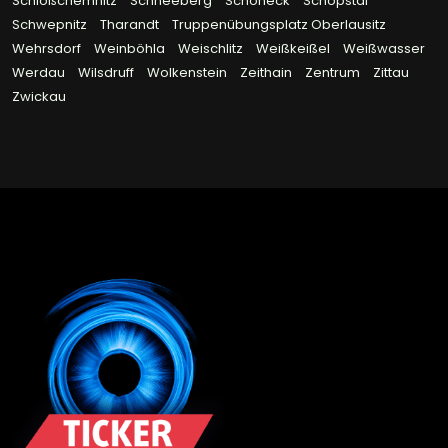
Schloßchemnitz
Schneeberg
Schöneck
Schöpstal
Schwepnitz
Tharandt
Truppenübungsplatz Oberlausitz
Wehrsdorf
Weinböhla
Weischlitz
Weißkeißel
Weißwasser
Werdau
Wilsdruff
Wolkenstein
Zeithain
Zentrum
Zittau
Zwickau