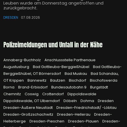
Leuben wurde am Donnerstag angetroffen und
zurückgebracht.
DRESDEN
07.08.2026
Polizeimeldungen und Unfall in der Nähe
Annaberg-Buchholz
Anschlussstelle Parthenaue
Augustusburg
Bad Gottleuba-Berggießhübel
Bad Gottleuba-
Berggießhübel, OT Börnersdorf
Bad Muskau
Bad Schandau,
OT Krippen
Bannewitz
Bautzen
Bischdorf
Bischofswerda
Borna
Brand-Erbisdorf
Bundesautobahn 9
Burgstädt
Chemnitz
Coswig
Crottendorf
Dippoldiswalde
Dippoldiswalde, OT Ulberndorf
Döbeln
Dohma
Dresden
Dresden-Äußere Neustadt
Dresden-Friedrichstadt/ -Löbtau
Dresden-Großzschachwitz
Dresden-Hellerau
Dresden-
Hellerberge
Dresden-Pieschen
Dresden-Plauen
Dresden-