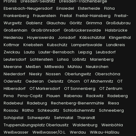
Prohlis
Dresden-Seidnitz
Dresden-Trachenberge
Ebersbach-Neugersdorf
Einsiedel
Elsterheide
Flöha
Frankenberg
Frauenstein
Freital
Freital-Hainsberg
Freital-
Wurgwitz
Gablenz
Glauchau
Görlitz
Grimma
Großdubrau
Großenhain
Großröhrsdorf
Großrückerswalde
Halsbrücke
Heidenau
Hoyerswerda
Jonsdorf
Käbschütztal
Klingenthal
Kottmar
Kriebstein
Kubschütz
Lampertswalde
Landkreis
Zwickau
Lauta
Lauter-Bernsbach
Leipzig
Leubsdorf
Leutersdorf
Lichtenstein
Lohsa
Lößnitz
Marienberg
Meerane
Meißen
Mittweida
Mühlau
Neukirchen
Niederdorf
Niesky
Nossen
Oberlungwitz
Oberschöna
Oderwitz
Oederan
Oelsnitz
Ohorn
OT Altchemnitz
OT
Hilbersdorf
OT Markersdorf
OT Sonnenberg
OT Zentrum
Pirna
Pirna-Copitz
Plauen
Rabenau
Rackwitz
Radeberg
Radebeul
Radeburg
Rechenberg-Bienenmühle
Riesa
Rossau
Rötha
Schkeuditz
Schloßchemnitz
Schneeberg
Schöpstal
Schwepnitz
Sehmatal
Tharandt
Truppenübungsplatz Oberlausitz
Waldenburg
Weinböhla
Weißwasser
Weißwasser/O.L.
Werdau
Wilkau-Haßlau