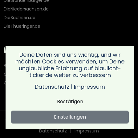
DieBrandenburger.de
DieNiedersachsen.de
DieSachsen.de
DieThueringer.de
Weitere Portale
Deine Daten sind uns wichtig, und wir
möchten Cookies verwenden, um Deine
Blaulicht-Ticker.de
unglaubliche Erfahrung auf blaulicht-
ticker.de weiter zu verbessern
Oberlausitz.holiday
OnlinedatingKompass.de
Datenschutz
|
Impressum
Bestätigen
Einstellungen
Copyright © Blaulicht Ticker 2026 .
Ein Service der 021 Media
UG (haftungsbeschränkt)
. All rights reserved
Datenschutz
Impressum