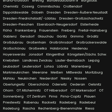
Brand-Erbisdorf
Bretnig
Bundesautobahn 9
Burgstädt
Chemnitz
Coswig
Crimmitschau
Crottendorf
Dippoldiswalde
Döbeln
Dresden
Dresden-Äußere Neustadt
Dresden-Friedrichstadt/ -Löbtau
Dresden-Großzschachwitz
Dresden-Pieschen
Ebersbach-Neugersdorf
Elsterheide
Flöha
Frankenberg
Frauenstein
Freiberg
Freital-Hainsberg
Gablenz
Gersdorf
Glauchau
Görlitz
Grimma
Gröditz
Großdubrau
Großenhain
Großröhrsdorf
Großrückerswalde
Großschönau
Großwelka
Halsbrücke
Heidenau
Hoyerswerda
Jonsdorf
Klingenthal
Königstein/Sächs. Schw.
Kriebstein
Landkreis Zwickau
Lauter-Bernsbach
Leipzig
Leubsdorf
Leutersdorf
Lohsa
Lößnitz
Marienberg
Markneukirchen
Meerane
Meißen
Mittweida
Moritzburg
Mühlau
Neukirchen
Niederdorf
Niesky
Nossen
Oberlungwitz
Oberschöna
Oderwitz
Oederan
Oelsnitz
Ohorn
OT Altchemnitz
OT Hilbersdorf
OT Markersdorf
OT
Sonnenberg
OT Zentrum
Pirna
Pirna-Copitz
Plauen
Priestewitz
Rabenau
Rackwitz
Radeberg
Radebeul
Radeburg
Rascha
Rechenberg-Bienenmühle
Riesa