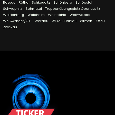
Rossau
Rötha
Schkeuditz
Schönberg
Schöpstal
Schwepnitz
Sehmatal
Truppenübungsplatz Oberlausitz
Waldenburg
Waldheim
Weinböhla
Weißwasser
Weißwasser/O.L.
Werdau
Wilkau-Haßlau
Wilthen
Zittau
Zwickau