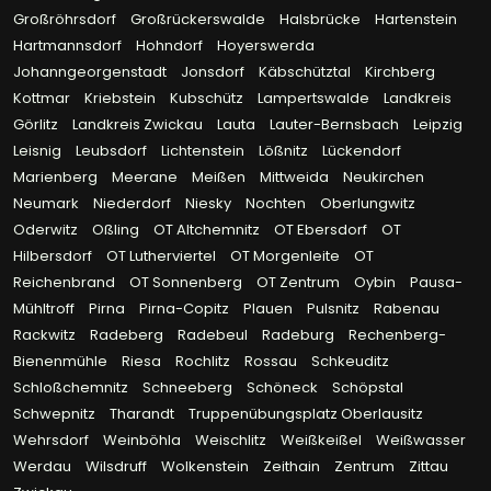
Großröhrsdorf
Großrückerswalde
Halsbrücke
Hartenstein
Hartmannsdorf
Hohndorf
Hoyerswerda
Johanngeorgenstadt
Jonsdorf
Käbschütztal
Kirchberg
Kottmar
Kriebstein
Kubschütz
Lampertswalde
Landkreis
Görlitz
Landkreis Zwickau
Lauta
Lauter-Bernsbach
Leipzig
Leisnig
Leubsdorf
Lichtenstein
Lößnitz
Lückendorf
Marienberg
Meerane
Meißen
Mittweida
Neukirchen
Neumark
Niederdorf
Niesky
Nochten
Oberlungwitz
Oderwitz
Oßling
OT Altchemnitz
OT Ebersdorf
OT
Hilbersdorf
OT Lutherviertel
OT Morgenleite
OT
Reichenbrand
OT Sonnenberg
OT Zentrum
Oybin
Pausa-
Mühltroff
Pirna
Pirna-Copitz
Plauen
Pulsnitz
Rabenau
Rackwitz
Radeberg
Radebeul
Radeburg
Rechenberg-
Bienenmühle
Riesa
Rochlitz
Rossau
Schkeuditz
Schloßchemnitz
Schneeberg
Schöneck
Schöpstal
Schwepnitz
Tharandt
Truppenübungsplatz Oberlausitz
Wehrsdorf
Weinböhla
Weischlitz
Weißkeißel
Weißwasser
Werdau
Wilsdruff
Wolkenstein
Zeithain
Zentrum
Zittau