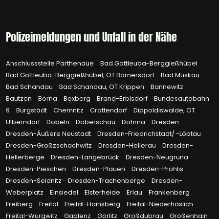
Polizeimeldungen und Unfall in der Nähe
Anschlussstelle Parthenaue
Bad Gottleuba-Berggießhübel
Bad Gottleuba-Berggießhübel, OT Börnersdorf
Bad Muskau
Bad Schandau
Bad Schandau, OT Krippen
Bannewitz
Bautzen
Borna
Boxberg
Brand-Erbisdorf
Bundesautobahn
9
Burgstädt
Chemnitz
Crottendorf
Dippoldiswalde, OT
Ulberndorf
Döbeln
Doberschau
Dohma
Dresden
Dresden-Äußere Neustadt
Dresden-Friedrichstadt/ -Löbtau
Dresden-Großzschachwitz
Dresden-Hellerau
Dresden-
Hellerberge
Dresden-Langebrück
Dresden-Neugruna
Dresden-Pieschen
Dresden-Plauen
Dresden-Prohlis
Dresden-Seidnitz
Dresden-Trachenberge
Dresden-
Weberplatz
Einsiedel
Elsterheide
Erlau
Frankenberg
Freiberg
Freital
Freital-Hainsberg
Freital-Niederhäslich
Freital-Wurgwitz
Gablenz
Görlitz
Großdubrau
Großenhain