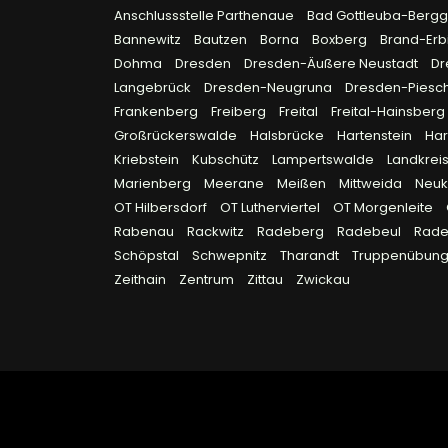
Anschlussstelle Parthenaue
Bad Gottleuba-Berg
Bannewitz
Bautzen
Borna
Boxberg
Brand-Erb
Dohma
Dresden
Dresden-Äußere Neustadt
Dr
Langebrück
Dresden-Neugruna
Dresden-Piesc
Frankenberg
Freiberg
Freital
Freital-Hainsberg
Großrückerswalde
Halsbrücke
Hartenstein
Ha
Kriebstein
Kubschütz
Lampertswalde
Landkreis
Marienberg
Meerane
Meißen
Mittweida
Neuk
OT Hilbersdorf
OT Lutherviertel
OT Morgenleite
Rabenau
Rackwitz
Radeberg
Radebeul
Rad
Schöpstal
Schwepnitz
Tharandt
Truppenübungs
Zeithain
Zentrum
Zittau
Zwickau