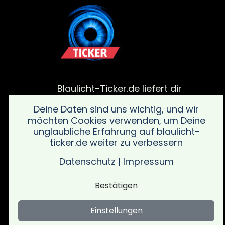
Blaulicht-Ticker.de liefert dir
aktuelle Meldungen von
Deine Daten sind uns wichtig, und wir
Polizei, Feuerwehr und von
möchten Cookies verwenden, um Deine
Rettungsdiensteinsätze. Bleib
unglaubliche Erfahrung auf blaulicht-
informiert über alle wichtigen
ticker.de weiter zu verbessern
Vorfälle in deiner Region mit
schnellen und verlässlichen
Datenschutz
|
Impressum
Updates sowie wichtigen
Sicherheitsinformationen.
Bestätigen
Einstellungen