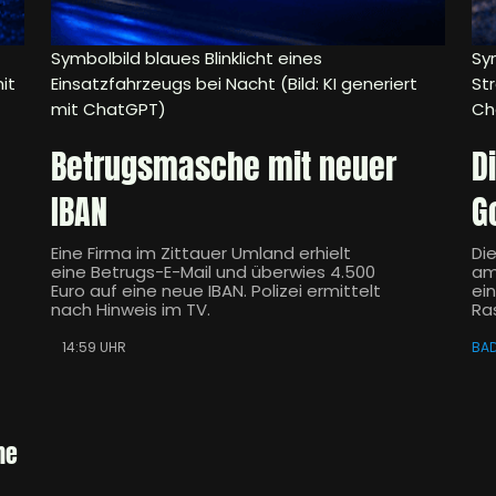
Symbolbild blaues Blinklicht eines
Sym
it
Einsatzfahrzeugs bei Nacht (Bild: KI generiert
Str
mit ChatGPT)
Ch
Betrugsmasche mit neuer
D
IBAN
G
Eine Firma im Zittauer Umland erhielt
Di
eine Betrugs-E-Mail und überwies 4.500
am
Euro auf eine neue IBAN. Polizei ermittelt
ei
nach Hinweis im TV.
Ra
14:59 UHR
BA
he