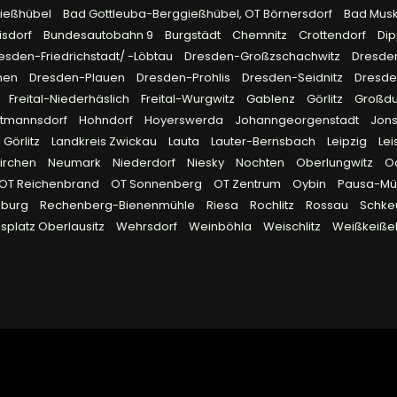
gießhübel
Bad Gottleuba-Berggießhübel, OT Börnersdorf
Bad Mus
isdorf
Bundesautobahn 9
Burgstädt
Chemnitz
Crottendorf
Dip
esden-Friedrichstadt/ -Löbtau
Dresden-Großzschachwitz
Dresde
hen
Dresden-Plauen
Dresden-Prohlis
Dresden-Seidnitz
Dresd
Freital-Niederhäslich
Freital-Wurgwitz
Gablenz
Görlitz
Großd
rtmannsdorf
Hohndorf
Hoyerswerda
Johanngeorgenstadt
Jon
 Görlitz
Landkreis Zwickau
Lauta
Lauter-Bernsbach
Leipzig
Lei
irchen
Neumark
Niederdorf
Niesky
Nochten
Oberlungwitz
O
OT Reichenbrand
OT Sonnenberg
OT Zentrum
Oybin
Pausa-Müh
eburg
Rechenberg-Bienenmühle
Riesa
Rochlitz
Rossau
Schke
platz Oberlausitz
Wehrsdorf
Weinböhla
Weischlitz
Weißkeiße