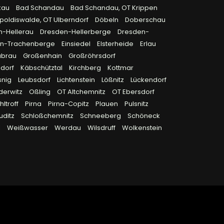
kau
Bad Schandau
Bad Schandau, OT Krippen
poldiswalde, OT Ulberndorf
Döbeln
Doberschau
n-Hellerau
Dresden-Hellerberge
Dresden-
en-Trachenberge
Einsiedel
Elsterheide
Erlau
ubrau
Großenhain
Großröhrsdorf
sdorf
Käbschütztal
Kirchberg
Kottmar
snig
Leubsdorf
Lichtenstein
Lößnitz
Lückendorf
derwitz
Oßling
OT Altchemnitz
OT Ebersdorf
ltroff
Pirna
Pirna-Copitz
Plauen
Pulsnitz
uditz
Schloßchemnitz
Schneeberg
Schöneck
l
Weißwasser
Werdau
Wilsdruff
Wolkenstein