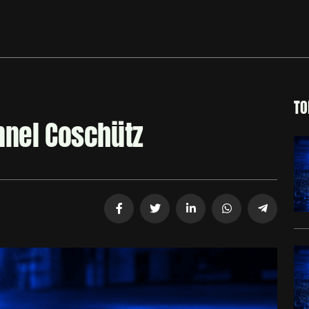
TO
nnel Coschütz