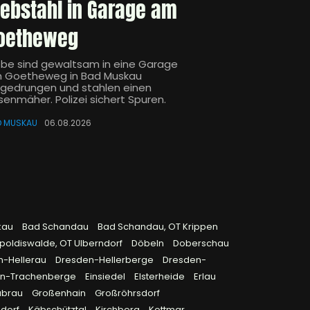
iebstahl in Garage am
oetheweg
ebe sind gewaltsam in eine Garage
 Goetheweg in Bad Muskau
ngedrungen und stahlen einen
senmäher. Polizei sichert Spuren.
D MUSKAU
06.08.2026
kau
Bad Schandau
Bad Schandau, OT Krippen
poldiswalde, OT Ulberndorf
Döbeln
Doberschau
n-Hellerau
Dresden-Hellerberge
Dresden-
en-Trachenberge
Einsiedel
Elsterheide
Erlau
ubrau
Großenhain
Großröhrsdorf
sdorf
Käbschütztal
Kirchberg
Kottmar