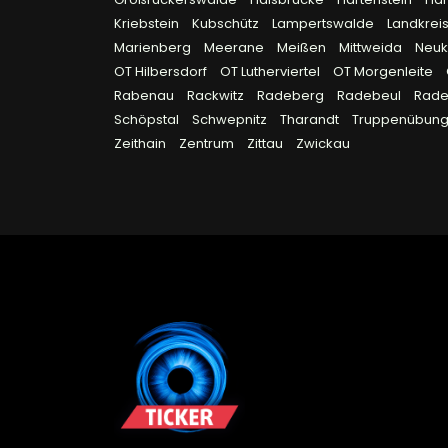
Kriebstein
Kubschütz
Lampertswalde
Landkreis
Marienberg
Meerane
Meißen
Mittweida
Neuk
OT Hilbersdorf
OT Lutherviertel
OT Morgenleite
Rabenau
Rackwitz
Radeberg
Radebeul
Rad
Schöpstal
Schwepnitz
Tharandt
Truppenübungs
Zeithain
Zentrum
Zittau
Zwickau