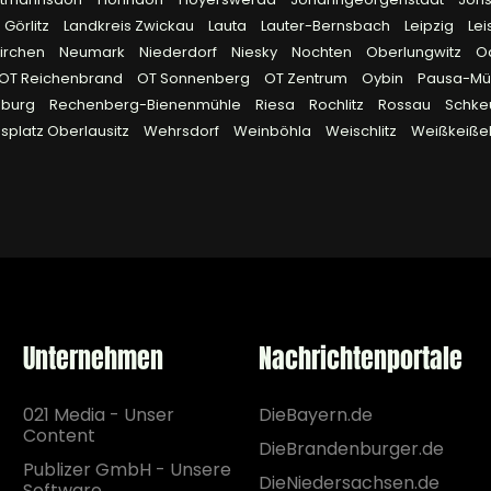
 Görlitz
Landkreis Zwickau
Lauta
Lauter-Bernsbach
Leipzig
Lei
irchen
Neumark
Niederdorf
Niesky
Nochten
Oberlungwitz
O
OT Reichenbrand
OT Sonnenberg
OT Zentrum
Oybin
Pausa-Müh
eburg
Rechenberg-Bienenmühle
Riesa
Rochlitz
Rossau
Schke
platz Oberlausitz
Wehrsdorf
Weinböhla
Weischlitz
Weißkeiße
Unternehmen
Nachrichtenportale
021 Media - Unser
DieBayern.de
Content
DieBrandenburger.de
Publizer GmbH - Unsere
DieNiedersachsen.de
Software