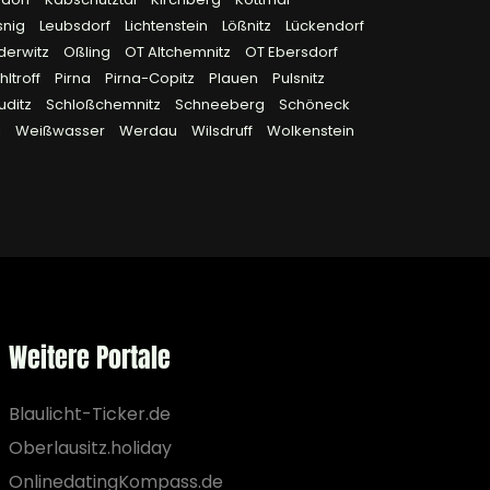
snig
Leubsdorf
Lichtenstein
Lößnitz
Lückendorf
derwitz
Oßling
OT Altchemnitz
OT Ebersdorf
ltroff
Pirna
Pirna-Copitz
Plauen
Pulsnitz
uditz
Schloßchemnitz
Schneeberg
Schöneck
l
Weißwasser
Werdau
Wilsdruff
Wolkenstein
Weitere Portale
Blaulicht-Ticker.de
Oberlausitz.holiday
OnlinedatingKompass.de