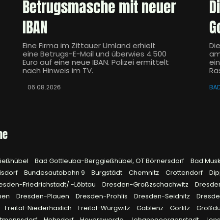
Betrugsmasche mit neuer
D
IBAN
G
Eine Firma im Zittauer Umland erhielt
Di
eine Betrugs-E-Mail und überwies 4.500
am
Euro auf eine neue IBAN. Polizei ermittelt
ei
nach Hinweis im TV.
Ra
06.08.2026
BA
he
gießhübel
Bad Gottleuba-Berggießhübel, OT Börnersdorf
Bad Mus
isdorf
Bundesautobahn 9
Burgstädt
Chemnitz
Crottendorf
Dip
esden-Friedrichstadt/ -Löbtau
Dresden-Großzschachwitz
Dresde
hen
Dresden-Plauen
Dresden-Prohlis
Dresden-Seidnitz
Dresd
Freital-Niederhäslich
Freital-Wurgwitz
Gablenz
Görlitz
Großd
rtmannsdorf
Hohndorf
Hoyerswerda
Johanngeorgenstadt
Jon