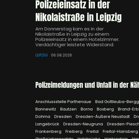
Polizeieinsatz in der
Nikolaistraße in Leipzig
Am Donnerstag kam es in der
Nikolaistraße in Leipzig zu einem
Polizeieinsatz in einem Hotelzimmer.
Verdächtiger leistete Widerstand.
LEIPZIG
06.08.2026
Polizeimeldungen und Unfall in der Nä
Anschlussstelle Parthenaue
Bad Gottleuba-Berg
Bannewitz
Bautzen
Borna
Boxberg
Brand-Erb
Dohma
Dresden
Dresden-Äußere Neustadt
Dr
Langebrück
Dresden-Neugruna
Dresden-Piesc
Frankenberg
Freiberg
Freital
Freital-Hainsberg
Großrückerswalde
Halsbrücke
Hartenstein
Ha