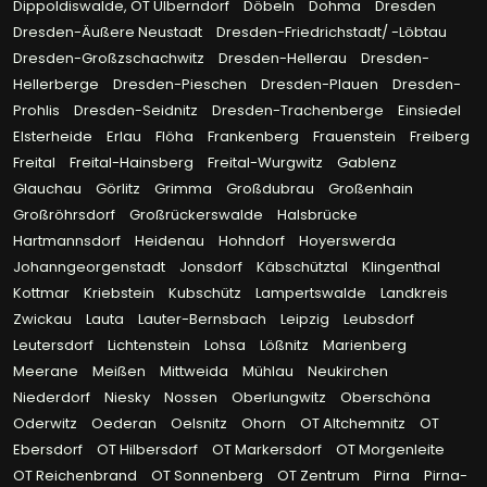
Dippoldiswalde, OT Ulberndorf
Döbeln
Dohma
Dresden
Dresden-Äußere Neustadt
Dresden-Friedrichstadt/ -Löbtau
Dresden-Großzschachwitz
Dresden-Hellerau
Dresden-
Hellerberge
Dresden-Pieschen
Dresden-Plauen
Dresden-
Prohlis
Dresden-Seidnitz
Dresden-Trachenberge
Einsiedel
Elsterheide
Erlau
Flöha
Frankenberg
Frauenstein
Freiberg
Freital
Freital-Hainsberg
Freital-Wurgwitz
Gablenz
Glauchau
Görlitz
Grimma
Großdubrau
Großenhain
Großröhrsdorf
Großrückerswalde
Halsbrücke
Hartmannsdorf
Heidenau
Hohndorf
Hoyerswerda
Johanngeorgenstadt
Jonsdorf
Käbschütztal
Klingenthal
Kottmar
Kriebstein
Kubschütz
Lampertswalde
Landkreis
Zwickau
Lauta
Lauter-Bernsbach
Leipzig
Leubsdorf
Leutersdorf
Lichtenstein
Lohsa
Lößnitz
Marienberg
Meerane
Meißen
Mittweida
Mühlau
Neukirchen
Niederdorf
Niesky
Nossen
Oberlungwitz
Oberschöna
Oderwitz
Oederan
Oelsnitz
Ohorn
OT Altchemnitz
OT
Ebersdorf
OT Hilbersdorf
OT Markersdorf
OT Morgenleite
OT Reichenbrand
OT Sonnenberg
OT Zentrum
Pirna
Pirna-