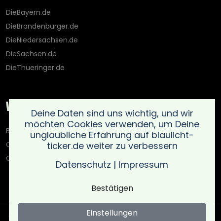
DieBayern.de
DieBrandenburger.de
DieNiedersachsen.de
DieSachsen.de
DieThueringer.de
Weitere Portale
Deine Daten sind uns wichtig, und wir
möchten Cookies verwenden, um Deine
Blaulicht-Ticker.de
unglaubliche Erfahrung auf blaulicht-
ticker.de weiter zu verbessern
Oberlausitz.holiday
OnlinedatingKompass.de
Datenschutz
|
Impressum
Bestätigen
Einstellungen
Copyright © Blaulicht Ticker 2026 .
Ein Service der 021 Media