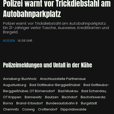
Polizei warnt vor Trickdiebstahl am
Autobahnparkplatz
Polizei warnt vor Trickdiebstahl am Autobahnparkplatz.
Ein 21-Jähriger verlor Tasche, Ausweise, Kreditkarten und
Bargeld.
NOSSEN
14:08 UHR
Polizeimeldungen und Unfall in der Nähe
Annaberg-Buchholz
Anschlussstelle Parthenaue
Augustusburg
Bad Gottleuba-Berggießhübel
Bad Gottleuba-
Berggießhübel, OT Börnersdorf
Bad Muskau
Bad Schandau,
OT Krippen
Bannewitz
Bautzen
Bischdorf
Bischofswerda
Borna
Brand-Erbisdorf
Bundesautobahn 9
Burgstädt
Chemnitz
Coswig
Crottendorf
Dippoldiswalde