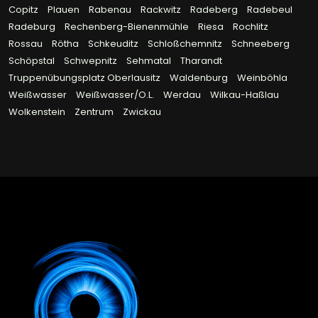
Copitz
Plauen
Rabenau
Rackwitz
Radeberg
Radebeul
Radeburg
Rechenberg-Bienenmühle
Riesa
Rochlitz
Rossau
Rötha
Schkeuditz
Schloßchemnitz
Schneeberg
Schöpstal
Schwepnitz
Sehmatal
Tharandt
Truppenübungsplatz Oberlausitz
Waldenburg
Weinböhla
Weißwasser
Weißwasser/O.L.
Werdau
Wilkau-Haßlau
Wolkenstein
Zentrum
Zwickau