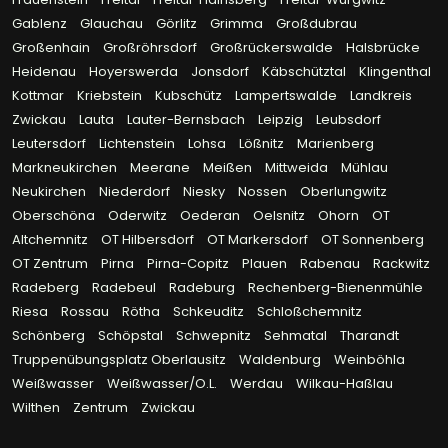
Gablenz
Glauchau
Görlitz
Grimma
Großdubrau
Großenhain
Großröhrsdorf
Großrückerswalde
Halsbrücke
Heidenau
Hoyerswerda
Jonsdorf
Käbschütztal
Klingenthal
Kottmar
Kriebstein
Kubschütz
Lampertswalde
Landkreis
Zwickau
Lauta
Lauter-Bernsbach
Leipzig
Leubsdorf
Leutersdorf
Lichtenstein
Lohsa
Lößnitz
Marienberg
Markneukirchen
Meerane
Meißen
Mittweida
Mühlau
Neukirchen
Niederdorf
Niesky
Nossen
Oberlungwitz
Oberschöna
Oderwitz
Oederan
Oelsnitz
Ohorn
OT
Altchemnitz
OT Hilbersdorf
OT Markersdorf
OT Sonnenberg
OT Zentrum
Pirna
Pirna-Copitz
Plauen
Rabenau
Rackwitz
Radeberg
Radebeul
Radeburg
Rechenberg-Bienenmühle
Riesa
Rossau
Rötha
Schkeuditz
Schloßchemnitz
Schönberg
Schöpstal
Schwepnitz
Sehmatal
Tharandt
Truppenübungsplatz Oberlausitz
Waldenburg
Weinböhla
Weißwasser
Weißwasser/O.L.
Werdau
Wilkau-Haßlau
Wilthen
Zentrum
Zwickau