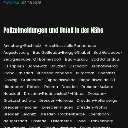
ZWICKAU
08.08.2026
Polizeimeldungen und Unfall in der Nähe
Annaberg-Buchholz
Anschlussstelle Parthenaue
Augustusburg
Bad Gottleuba-Berggießhübel
Bad Gottleuba-
Berggießhübel, OT Börnersdorf
Bad Muskau
Bad Schandau,
OT Krippen
Bannewitz
Bautzen
Bischdorf
Bischofswerda
Brand-Erbisdorf
Bundesautobahn 9
Burgstädt
Chemnitz
Coswig
Crottendorf
Dippoldiswalde
Dippoldiswalde, OT
Ulberndorf
Döbeln
Dohma
Dresden
Dresden-Äußere
Neustadt
Dresden-Friedrichstadt/ -Löbtau
Dresden-
Großzschachwitz
Dresden-Hellerau
Dresden-Hellerberge
Dresden-Pieschen
Dresden-Plauen
Dresden-Prohlis
Dresden-Seidnitz
Dresden-Trachenberge
Ebersbach-
Neugersdorf
Einsiedel
Elsterheide
Flöha
Frankenberg
Frauenstein
Freital
Freital-Hainsberg
Freital-Wurgwitz