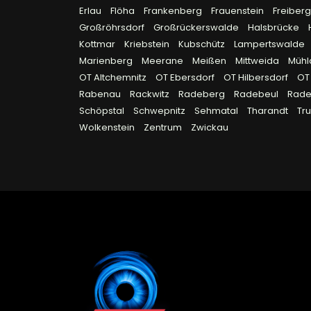
Erlau
Flöha
Frankenberg
Frauenstein
Freiber
Großröhrsdorf
Großrückerswalde
Halsbrücke
Kottmar
Kriebstein
Kubschütz
Lampertswalde
Marienberg
Meerane
Meißen
Mittweida
Müh
OT Altchemnitz
OT Ebersdorf
OT Hilbersdorf
OT
Rabenau
Rackwitz
Radeberg
Radebeul
Rad
Schöpstal
Schwepnitz
Sehmatal
Tharandt
Tr
Wolkenstein
Zentrum
Zwickau