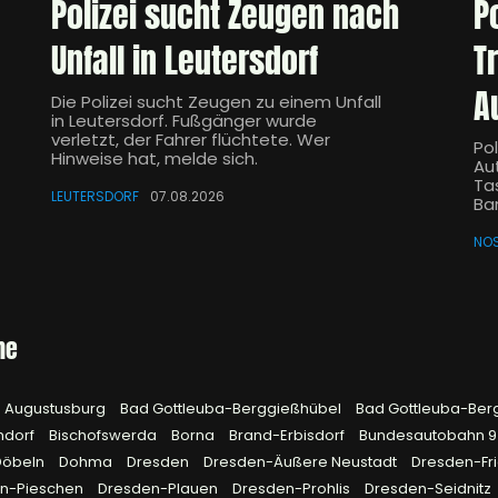
Polizei sucht Zeugen nach
P
Unfall in Leutersdorf
T
A
Die Polizei sucht Zeugen zu einem Unfall
in Leutersdorf. Fußgänger wurde
verletzt, der Fahrer flüchtete. Wer
Pol
Hinweise hat, melde sich.
Aut
Ta
LEUTERSDORF
07.08.2026
Ba
NO
he
Augustusburg
Bad Gottleuba-Berggießhübel
Bad Gottleuba-Ber
hdorf
Bischofswerda
Borna
Brand-Erbisdorf
Bundesautobahn 
Döbeln
Dohma
Dresden
Dresden-Äußere Neustadt
Dresden-Fri
n-Pieschen
Dresden-Plauen
Dresden-Prohlis
Dresden-Seidnitz