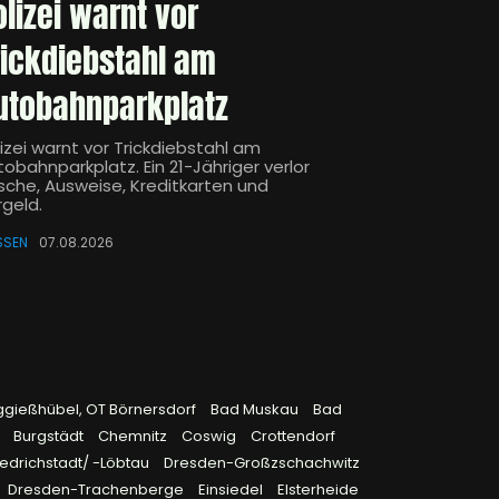
olizei warnt vor
rickdiebstahl am
utobahnparkplatz
izei warnt vor Trickdiebstahl am
obahnparkplatz. Ein 21-Jähriger verlor
sche, Ausweise, Kreditkarten und
rgeld.
SSEN
07.08.2026
ggießhübel, OT Börnersdorf
Bad Muskau
Bad
9
Burgstädt
Chemnitz
Coswig
Crottendorf
edrichstadt/ -Löbtau
Dresden-Großzschachwitz
Dresden-Trachenberge
Einsiedel
Elsterheide