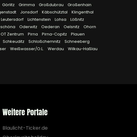
Görlitz
Grimma
Großdubrau
Großenhain
genstadt
Jonsdorf
Käbschütztal
Klingenthal
Leutersdorf
Lichtenstein
Lohsa
Lößnitz
rschöna
Oderwitz
Oederan
Oelsnitz
Ohorn
OT Zentrum
Pirna
Pirna-Copitz
Plauen
Schkeuditz
Schloßchemnitz
Schneeberg
ser
Weißwasser/O.L.
Werdau
Wilkau-Haßlau
Weitere Portale
Blaulicht-Ticker.de