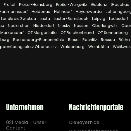
g
Freital
Freital-Hainsberg
Freital-Wurgwitz
Gablenz
Glauchau
Hartmannsdorf
Heidenau
Hohndorf
Hoyerswerda
Johanngeor
Landkreis Zwickau
Lauta
Lauter-Bernsbach
Leipzig
Leubsdorf
lau
Neukirchen
Niederdorf
Niesky
Nossen
Oberlungwitz
Obe
 Markersdorf
OT Morgenleite
OT Reichenbrand
OT Sonnenberg
eburg
Rechenberg-Bienenmühle
Riesa
Rochlitz
Rossau
Rötha
uppenübungsplatz Oberlausitz
Waldenburg
Weinböhla
Weißwas
Unternehmen
Nachrichtenportale
021 Media - Unser
DieBayern.de
Content