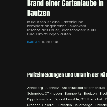
Brand einer Gartenlaube in
Bautzen
In Bautzen ist eine Gartenlaube
komplett abgebrannt. Feuerwehr
löschte das Feuer, Sachschaden: 15.000
Euro, Ermittlungen laufen.
BAUTZEN
07.08.2026
Polizeimeldungen und Unfall in der Nä
Annaberg-Buchholz
Anschlussstelle Parthenaue
Schandau, OT Krippen
Bannewitz
Bautzen
Bisc
Dippoldiswalde
Dippoldiswalde, OT Ulberndorf
Dresden-Hellerau
Dresden-Hellerberge
Dresde