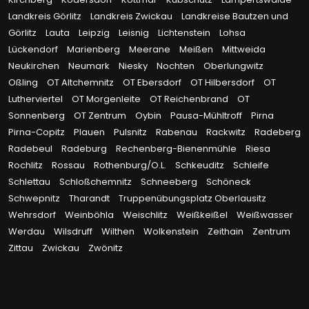
Landkreis Görlitz
Landkreis Zwickau
Landkreise Bautzen und
Görlitz
Lauta
Leipzig
Leisnig
Lichtenstein
Lohsa
Lückendorf
Marienberg
Meerane
Meißen
Mittweida
Neukirchen
Neumark
Niesky
Nochten
Oberlungwitz
Oßling
OT Altchemnitz
OT Ebersdorf
OT Hilbersdorf
OT
Lutherviertel
OT Morgenleite
OT Reichenbrand
OT
Sonnenberg
OT Zentrum
Oybin
Pausa-Mühltroff
Pirna
Pirna-Copitz
Plauen
Pulsnitz
Rabenau
Rackwitz
Radeberg
Radebeul
Radeburg
Rechenberg-Bienenmühle
Riesa
Rochlitz
Rossau
Rothenburg/O.L.
Schkeuditz
Schleife
Schlettau
Schloßchemnitz
Schneeberg
Schöneck
Schwepnitz
Tharandt
Truppenübungsplatz Oberlausitz
Wehrsdorf
Weinböhla
Weischlitz
Weißkeißel
Weißwasser
Werdau
Wilsdruff
Wilthen
Wolkenstein
Zeithain
Zentrum
Zittau
Zwickau
Zwönitz