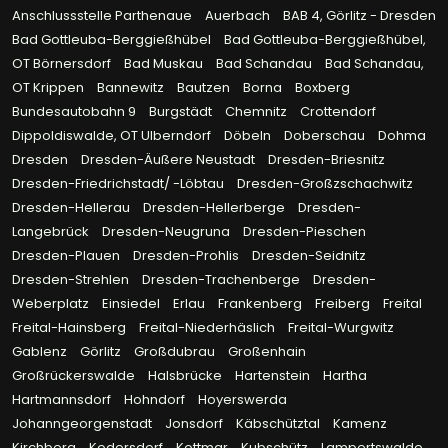
Anschlussstelle Parthenaue
Auerbach
BAB 4, Görlitz - Dresden
Bad Gottleuba-Berggießhübel
Bad Gottleuba-Berggießhübel,
OT Börnersdorf
Bad Muskau
Bad Schandau
Bad Schandau,
OT Krippen
Bannewitz
Bautzen
Borna
Boxberg
Bundesautobahn 9
Burgstädt
Chemnitz
Crottendorf
Dippoldiswalde, OT Ulberndorf
Döbeln
Doberschau
Dohma
Dresden
Dresden-Äußere Neustadt
Dresden-Briesnitz
Dresden-Friedrichstadt/ -Löbtau
Dresden-Großzschachwitz
Dresden-Hellerau
Dresden-Hellerberge
Dresden-
Langebrück
Dresden-Neugruna
Dresden-Pieschen
Dresden-Plauen
Dresden-Prohlis
Dresden-Seidnitz
Dresden-Strehlen
Dresden-Trachenberge
Dresden-
Weberplatz
Einsiedel
Erlau
Frankenberg
Freiberg
Freital
Freital-Hainsberg
Freital-Niederhäslich
Freital-Wurgwitz
Gablenz
Görlitz
Großdubrau
Großenhain
Großrückerswalde
Halsbrücke
Hartenstein
Hartha
Hartmannsdorf
Hohndorf
Hoyerswerda
Johanngeorgenstadt
Jonsdorf
Käbschütztal
Kamenz
Kirchberg
Kodersdorf
Kottmar
Kubschütz
Lampertswalde