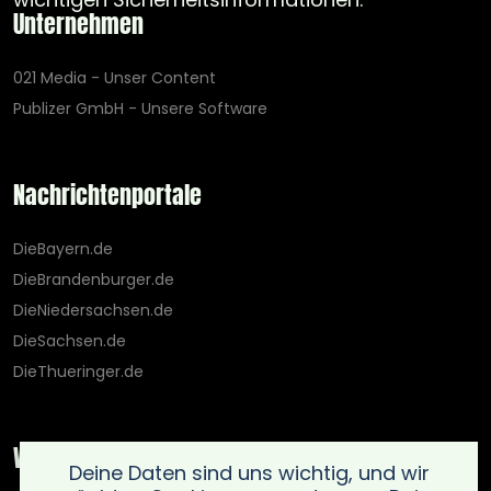
Unternehmen
021 Media - Unser Content
Publizer GmbH - Unsere Software
Nachrichtenportale
DieBayern.de
DieBrandenburger.de
DieNiedersachsen.de
DieSachsen.de
DieThueringer.de
Weitere Portale
Deine Daten sind uns wichtig, und wir