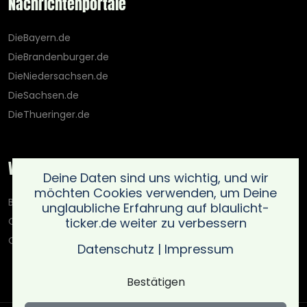
Nachrichtenportale
DieBayern.de
DieBrandenburger.de
DieNiedersachsen.de
DieSachsen.de
DieThueringer.de
Weitere Portale
Deine Daten sind uns wichtig, und wir
möchten Cookies verwenden, um Deine
Blaulicht-Ticker.de
unglaubliche Erfahrung auf blaulicht-
ticker.de weiter zu verbessern
Oberlausitz.holiday
OnlinedatingKompass.de
Datenschutz
|
Impressum
Bestätigen