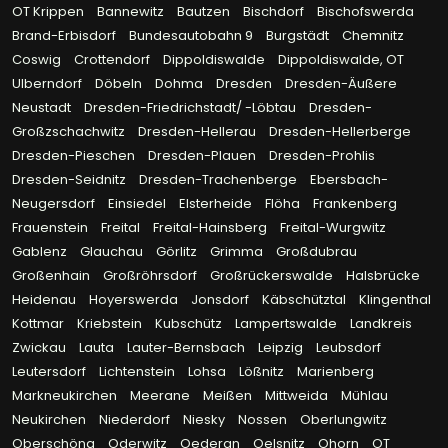
OT Krippen
Bannewitz
Bautzen
Bischdorf
Bischofswerda
Brand-Erbisdorf
Bundesautobahn 9
Burgstädt
Chemnitz
Coswig
Crottendorf
Dippoldiswalde
Dippoldiswalde, OT
Ulberndorf
Döbeln
Dohma
Dresden
Dresden-Äußere
Neustadt
Dresden-Friedrichstadt/ -Löbtau
Dresden-
Großzschachwitz
Dresden-Hellerau
Dresden-Hellerberge
Dresden-Pieschen
Dresden-Plauen
Dresden-Prohlis
Dresden-Seidnitz
Dresden-Trachenberge
Ebersbach-
Neugersdorf
Einsiedel
Elsterheide
Flöha
Frankenberg
Frauenstein
Freital
Freital-Hainsberg
Freital-Wurgwitz
Gablenz
Glauchau
Görlitz
Grimma
Großdubrau
Großenhain
Großröhrsdorf
Großrückerswalde
Halsbrücke
Heidenau
Hoyerswerda
Jonsdorf
Käbschütztal
Klingenthal
Kottmar
Kriebstein
Kubschütz
Lampertswalde
Landkreis
Zwickau
Lauta
Lauter-Bernsbach
Leipzig
Leubsdorf
Leutersdorf
Lichtenstein
Lohsa
Lößnitz
Marienberg
Markneukirchen
Meerane
Meißen
Mittweida
Mühlau
Neukirchen
Niederdorf
Niesky
Nossen
Oberlungwitz
Oberschöna
Oderwitz
Oederan
Oelsnitz
Ohorn
OT