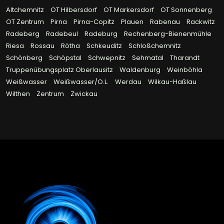
Altchemnitz
OT Hilbersdorf
OT Markersdorf
OT Sonnenberg
OT Zentrum
Pirna
Pirna-Copitz
Plauen
Rabenau
Rackwitz
Radeberg
Radebeul
Radeburg
Rechenberg-Bienenmühle
Riesa
Rossau
Rötha
Schkeuditz
Schloßchemnitz
Schönberg
Schöpstal
Schwepnitz
Sehmatal
Tharandt
Truppenübungsplatz Oberlausitz
Waldenburg
Weinböhla
Weißwasser
Weißwasser/O.L.
Werdau
Wilkau-Haßlau
Wilthen
Zentrum
Zwickau