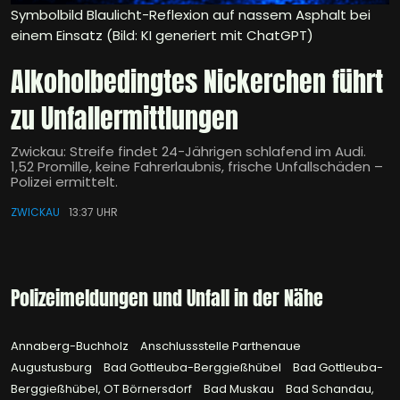
Symbolbild Blaulicht-Reflexion auf nassem Asphalt bei
einem Einsatz (Bild: KI generiert mit ChatGPT)
Alkoholbedingtes Nickerchen führt
zu Unfallermittlungen
Zwickau: Streife findet 24-Jährigen schlafend im Audi.
1,52 Promille, keine Fahrerlaubnis, frische Unfallschäden –
Polizei ermittelt.
ZWICKAU
13:37 UHR
Polizeimeldungen und Unfall in der Nähe
Annaberg-Buchholz
Anschlussstelle Parthenaue
Augustusburg
Bad Gottleuba-Berggießhübel
Bad Gottleuba-
Berggießhübel, OT Börnersdorf
Bad Muskau
Bad Schandau,