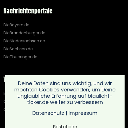
Nachrichtenportale
DieBayern.de
DieBrandenburger.de
DieNiedersachsen.de
DieSachsen.de
DieThueringer.de
Weitere Portale
Deine Daten sind uns wichtig, und wir
möchten Cookies verwenden, um Deine
Blaulicht-Ticker.de
unglaubliche Erfahrung auf blaulicht-
ticker.de weiter zu verbessern
Oberlausitz.holiday
OnlinedatingKompass.de
Datenschutz
|
Impressum
Bestätigen