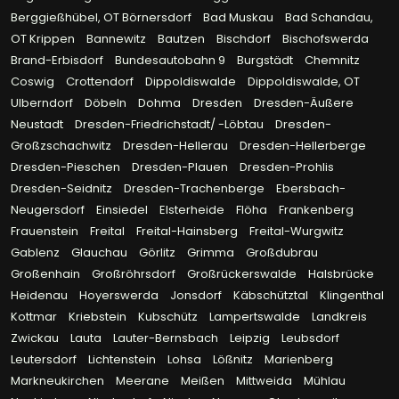
Berggießhübel, OT Börnersdorf
Bad Muskau
Bad Schandau,
OT Krippen
Bannewitz
Bautzen
Bischdorf
Bischofswerda
Brand-Erbisdorf
Bundesautobahn 9
Burgstädt
Chemnitz
Coswig
Crottendorf
Dippoldiswalde
Dippoldiswalde, OT
Ulberndorf
Döbeln
Dohma
Dresden
Dresden-Äußere
Neustadt
Dresden-Friedrichstadt/ -Löbtau
Dresden-
Großzschachwitz
Dresden-Hellerau
Dresden-Hellerberge
Dresden-Pieschen
Dresden-Plauen
Dresden-Prohlis
Dresden-Seidnitz
Dresden-Trachenberge
Ebersbach-
Neugersdorf
Einsiedel
Elsterheide
Flöha
Frankenberg
Frauenstein
Freital
Freital-Hainsberg
Freital-Wurgwitz
Gablenz
Glauchau
Görlitz
Grimma
Großdubrau
Großenhain
Großröhrsdorf
Großrückerswalde
Halsbrücke
Heidenau
Hoyerswerda
Jonsdorf
Käbschütztal
Klingenthal
Kottmar
Kriebstein
Kubschütz
Lampertswalde
Landkreis
Zwickau
Lauta
Lauter-Bernsbach
Leipzig
Leubsdorf
Leutersdorf
Lichtenstein
Lohsa
Lößnitz
Marienberg
Markneukirchen
Meerane
Meißen
Mittweida
Mühlau