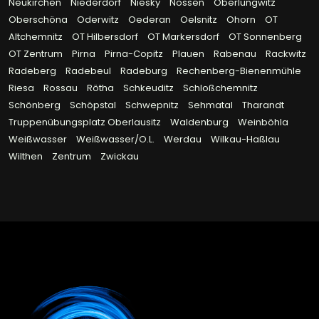
Neukirchen
Niederdorf
Niesky
Nossen
Oberlungwitz
Oberschöna
Oderwitz
Oederan
Oelsnitz
Ohorn
OT
Altchemnitz
OT Hilbersdorf
OT Markersdorf
OT Sonnenberg
OT Zentrum
Pirna
Pirna-Copitz
Plauen
Rabenau
Rackwitz
Radeberg
Radebeul
Radeburg
Rechenberg-Bienenmühle
Riesa
Rossau
Rötha
Schkeuditz
Schloßchemnitz
Schönberg
Schöpstal
Schwepnitz
Sehmatal
Tharandt
Truppenübungsplatz Oberlausitz
Waldenburg
Weinböhla
Weißwasser
Weißwasser/O.L.
Werdau
Wilkau-Haßlau
Wilthen
Zentrum
Zwickau