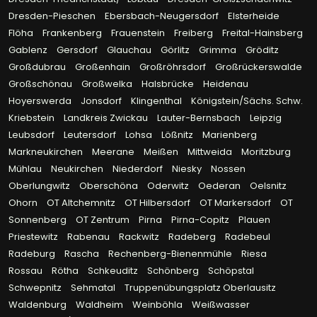
Dresden-Pieschen
Ebersbach-Neugersdorf
Elsterheide
Flöha
Frankenberg
Frauenstein
Freiberg
Freital-Hainsberg
Gablenz
Gersdorf
Glauchau
Görlitz
Grimma
Gröditz
Großdubrau
Großenhain
Großröhrsdorf
Großrückerswalde
Großschönau
Großwelka
Halsbrücke
Heidenau
Hoyerswerda
Jonsdorf
Klingenthal
Königstein/Sächs. Schw.
Kriebstein
Landkreis Zwickau
Lauter-Bernsbach
Leipzig
Leubsdorf
Leutersdorf
Lohsa
Lößnitz
Marienberg
Markneukirchen
Meerane
Meißen
Mittweida
Moritzburg
Mühlau
Neukirchen
Niederdorf
Niesky
Nossen
Oberlungwitz
Oberschöna
Oderwitz
Oederan
Oelsnitz
Ohorn
OT Altchemnitz
OT Hilbersdorf
OT Markersdorf
OT
Sonnenberg
OT Zentrum
Pirna
Pirna-Copitz
Plauen
Priestewitz
Rabenau
Rackwitz
Radeberg
Radebeul
Radeburg
Rascha
Rechenberg-Bienenmühle
Riesa
Rossau
Rötha
Schkeuditz
Schönberg
Schöpstal
Schwepnitz
Sehmatal
Truppenübungsplatz Oberlausitz
Waldenburg
Waldheim
Weinböhla
Weißwasser