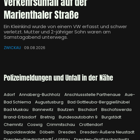
Verkehrsunfall auf der
Marienthaler Straße
Ein Kleinkind wurde von einem VW erfasst und schwer
verletzt. Mutter und 2-jähriger Sohn waren am
Samstagabend unterwegs.
ZWICKAU
09.08.2026
Polizeimeldungen und Unfall in der Nähe
Adorf
Annaberg-Buchholz
Anschlussstelle Parthenaue
Aue-
Bad Schlema
Augustusburg
Bad Gottleuba-Berggießhübel
Bad Muskau
Bannewitz
Bautzen
Bischdorf
Bischofswerda
Brand-Erbisdorf
Bretnig
Bundesautobahn 9
Burgstädt
Chemnitz
Coswig
Crimmitschau
Crottendorf
Dippoldiswalde
Döbeln
Dresden
Dresden-Äußere Neustadt
Dresden-Friedrichstadt/ -Löbtau
Dresden-Großzschachwitz