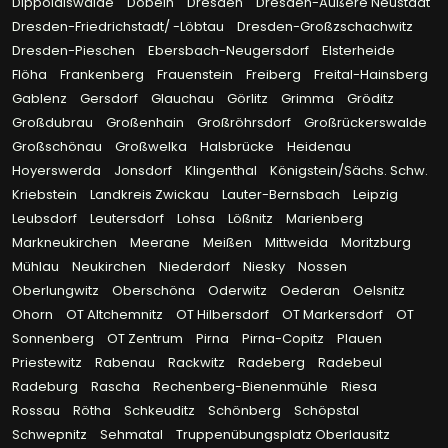
Dippoldiswalde
Döbeln
Dresden
Dresden-Äußere Neustadt
Dresden-Friedrichstadt/ -Löbtau
Dresden-Großzschachwitz
Dresden-Pieschen
Ebersbach-Neugersdorf
Elsterheide
Flöha
Frankenberg
Frauenstein
Freiberg
Freital-Hainsberg
Gablenz
Gersdorf
Glauchau
Görlitz
Grimma
Gröditz
Großdubrau
Großenhain
Großröhrsdorf
Großrückerswalde
Großschönau
Großwelka
Halsbrücke
Heidenau
Hoyerswerda
Jonsdorf
Klingenthal
Königstein/Sächs. Schw.
Kriebstein
Landkreis Zwickau
Lauter-Bernsbach
Leipzig
Leubsdorf
Leutersdorf
Lohsa
Lößnitz
Marienberg
Markneukirchen
Meerane
Meißen
Mittweida
Moritzburg
Mühlau
Neukirchen
Niederdorf
Niesky
Nossen
Oberlungwitz
Oberschöna
Oderwitz
Oederan
Oelsnitz
Ohorn
OT Altchemnitz
OT Hilbersdorf
OT Markersdorf
OT
Sonnenberg
OT Zentrum
Pirna
Pirna-Copitz
Plauen
Priestewitz
Rabenau
Rackwitz
Radeberg
Radebeul
Radeburg
Rascha
Rechenberg-Bienenmühle
Riesa
Rossau
Rötha
Schkeuditz
Schönberg
Schöpstal
Schwepnitz
Sehmatal
Truppenübungsplatz Oberlausitz