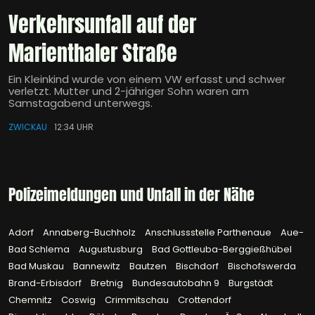
Verkehrsunfall auf der
Marienthaler Straße
Ein Kleinkind wurde von einem VW erfasst und schwer
verletzt. Mutter und 2-jähriger Sohn waren am
Samstagabend unterwegs.
ZWICKAU
12:34 UHR
Polizeimeldungen und Unfall in der Nähe
Adorf
Annaberg-Buchholz
Anschlussstelle Parthenaue
Aue-
Bad Schlema
Augustusburg
Bad Gottleuba-Berggießhübel
Bad Muskau
Bannewitz
Bautzen
Bischdorf
Bischofswerda
Brand-Erbisdorf
Bretnig
Bundesautobahn 9
Burgstädt
Chemnitz
Coswig
Crimmitschau
Crottendorf