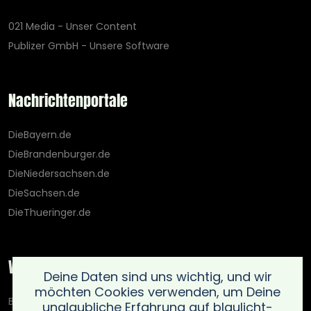
021 Media - Unser Content
Publizer GmbH - Unsere Software
Nachrichtenportale
DieBayern.de
DieBrandenburger.de
DieNiedersachsen.de
DieSachsen.de
DieThueringer.de
Weitere Portale
Deine Daten sind uns wichtig, und wir
möchten Cookies verwenden, um Deine
Blaulicht-Ticker.de
unglaubliche Erfahrung auf blaulicht-