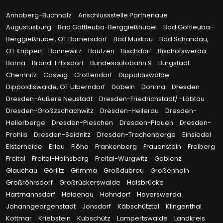
Annaberg-Buchholz
Anschlussstelle Parthenaue
Augustusburg
Bad Gottleuba-Berggießhübel
Bad Gottleuba-
Berggießhübel, OT Börnersdorf
Bad Muskau
Bad Schandau,
OT Krippen
Bannewitz
Bautzen
Bischdorf
Bischofswerda
Borna
Brand-Erbisdorf
Bundesautobahn 9
Burgstädt
Chemnitz
Coswig
Crottendorf
Dippoldiswalde
Dippoldiswalde, OT Ulberndorf
Döbeln
Dohma
Dresden
Dresden-Äußere Neustadt
Dresden-Friedrichstadt/ -Löbtau
Dresden-Großzschachwitz
Dresden-Hellerau
Dresden-
Hellerberge
Dresden-Pieschen
Dresden-Plauen
Dresden-
Prohlis
Dresden-Seidnitz
Dresden-Trachenberge
Einsiedel
Elsterheide
Erlau
Flöha
Frankenberg
Frauenstein
Freiberg
Freital
Freital-Hainsberg
Freital-Wurgwitz
Gablenz
Glauchau
Görlitz
Grimma
Großdubrau
Großenhain
Großröhrsdorf
Großrückerswalde
Halsbrücke
Hartmannsdorf
Heidenau
Hohndorf
Hoyerswerda
Johanngeorgenstadt
Jonsdorf
Käbschütztal
Klingenthal
Kottmar
Kriebstein
Kubschütz
Lampertswalde
Landkreis