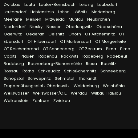
Zwickau
Lauta
Lauter-Bernsbach
Leipzig
Leubsdorf
Leutersdorf
Lichtenstein
Lohsa
Lößnitz
Marienberg
Meerane
Meißen
Mittweida
Mühlau
Neukirchen
Niederdorf
Niesky
Nossen
Oberlungwitz
Oberschöna
Oderwitz
Oederan
Oelsnitz
Ohorn
OT Altchemnitz
OT
Ebersdorf
OT Hilbersdorf
OT Markersdorf
OT Morgenleite
OT Reichenbrand
OT Sonnenberg
OT Zentrum
Pirna
Pirna-
Copitz
Plauen
Rabenau
Rackwitz
Radeberg
Radebeul
Radeburg
Rechenberg-Bienenmühle
Riesa
Rochlitz
Rossau
Rötha
Schkeuditz
Schloßchemnitz
Schneeberg
Schöpstal
Schwepnitz
Sehmatal
Tharandt
Truppenübungsplatz Oberlausitz
Waldenburg
Weinböhla
Weißwasser
Weißwasser/O.L.
Werdau
Wilkau-Haßlau
Wolkenstein
Zentrum
Zwickau