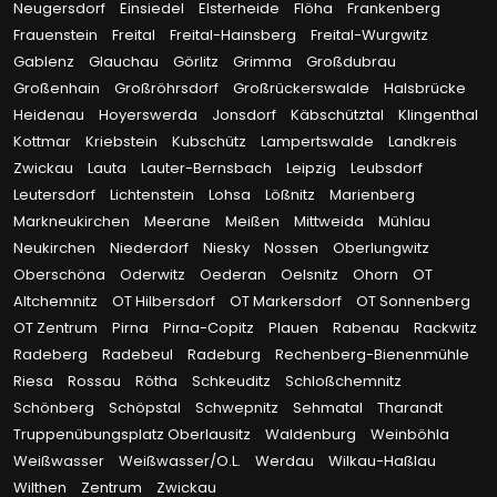
Neugersdorf
Einsiedel
Elsterheide
Flöha
Frankenberg
Frauenstein
Freital
Freital-Hainsberg
Freital-Wurgwitz
Gablenz
Glauchau
Görlitz
Grimma
Großdubrau
Großenhain
Großröhrsdorf
Großrückerswalde
Halsbrücke
Heidenau
Hoyerswerda
Jonsdorf
Käbschütztal
Klingenthal
Kottmar
Kriebstein
Kubschütz
Lampertswalde
Landkreis
Zwickau
Lauta
Lauter-Bernsbach
Leipzig
Leubsdorf
Leutersdorf
Lichtenstein
Lohsa
Lößnitz
Marienberg
Markneukirchen
Meerane
Meißen
Mittweida
Mühlau
Neukirchen
Niederdorf
Niesky
Nossen
Oberlungwitz
Oberschöna
Oderwitz
Oederan
Oelsnitz
Ohorn
OT
Altchemnitz
OT Hilbersdorf
OT Markersdorf
OT Sonnenberg
OT Zentrum
Pirna
Pirna-Copitz
Plauen
Rabenau
Rackwitz
Radeberg
Radebeul
Radeburg
Rechenberg-Bienenmühle
Riesa
Rossau
Rötha
Schkeuditz
Schloßchemnitz
Schönberg
Schöpstal
Schwepnitz
Sehmatal
Tharandt
Truppenübungsplatz Oberlausitz
Waldenburg
Weinböhla
Weißwasser
Weißwasser/O.L.
Werdau
Wilkau-Haßlau
Wilthen
Zentrum
Zwickau