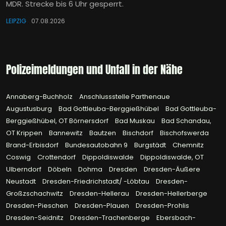
MDR. Strecke bis 6 Uhr gesperrt.
LEIPZIG
07.08.2026
Polizeimeldungen und Unfall in der Nähe
Annaberg-Buchholz
Anschlussstelle Parthenaue
Augustusburg
Bad Gottleuba-Berggießhübel
Bad Gottleuba-
Berggießhübel, OT Börnersdorf
Bad Muskau
Bad Schandau,
OT Krippen
Bannewitz
Bautzen
Bischdorf
Bischofswerda
Brand-Erbisdorf
Bundesautobahn 9
Burgstädt
Chemnitz
Coswig
Crottendorf
Dippoldiswalde
Dippoldiswalde, OT
Ulberndorf
Döbeln
Dohma
Dresden
Dresden-Äußere
Neustadt
Dresden-Friedrichstadt/ -Löbtau
Dresden-
Großzschachwitz
Dresden-Hellerau
Dresden-Hellerberge
Dresden-Pieschen
Dresden-Plauen
Dresden-Prohlis
Dresden-Seidnitz
Dresden-Trachenberge
Ebersbach-