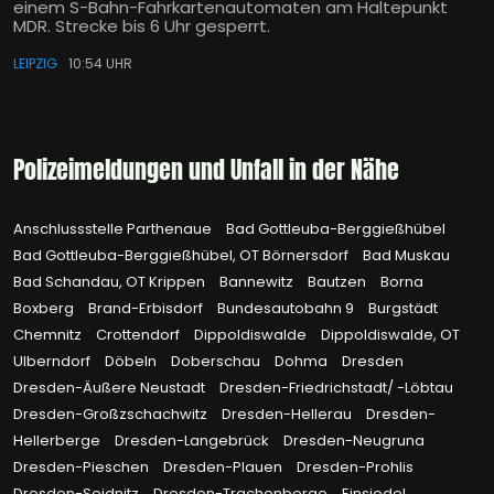
einem S-Bahn-Fahrkartenautomaten am Haltepunkt
MDR. Strecke bis 6 Uhr gesperrt.
LEIPZIG
10:54 UHR
Polizeimeldungen und Unfall in der Nähe
Anschlussstelle Parthenaue
Bad Gottleuba-Berggießhübel
Bad Gottleuba-Berggießhübel, OT Börnersdorf
Bad Muskau
Bad Schandau, OT Krippen
Bannewitz
Bautzen
Borna
Boxberg
Brand-Erbisdorf
Bundesautobahn 9
Burgstädt
Chemnitz
Crottendorf
Dippoldiswalde
Dippoldiswalde, OT
Ulberndorf
Döbeln
Doberschau
Dohma
Dresden
Dresden-Äußere Neustadt
Dresden-Friedrichstadt/ -Löbtau
Dresden-Großzschachwitz
Dresden-Hellerau
Dresden-
Hellerberge
Dresden-Langebrück
Dresden-Neugruna
Dresden-Pieschen
Dresden-Plauen
Dresden-Prohlis
Dresden-Seidnitz
Dresden-Trachenberge
Einsiedel