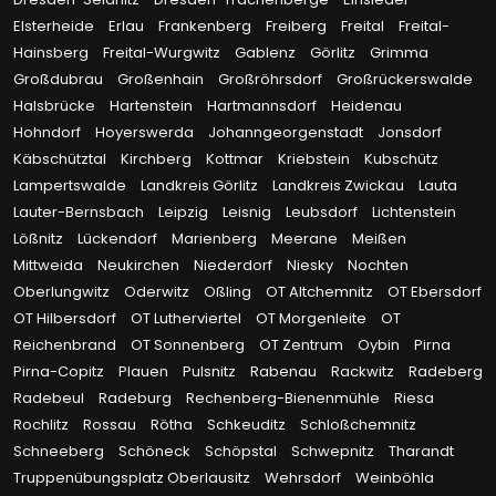
Elsterheide
Erlau
Frankenberg
Freiberg
Freital
Freital-
Hainsberg
Freital-Wurgwitz
Gablenz
Görlitz
Grimma
Großdubrau
Großenhain
Großröhrsdorf
Großrückerswalde
Halsbrücke
Hartenstein
Hartmannsdorf
Heidenau
Hohndorf
Hoyerswerda
Johanngeorgenstadt
Jonsdorf
Käbschütztal
Kirchberg
Kottmar
Kriebstein
Kubschütz
Lampertswalde
Landkreis Görlitz
Landkreis Zwickau
Lauta
Lauter-Bernsbach
Leipzig
Leisnig
Leubsdorf
Lichtenstein
Lößnitz
Lückendorf
Marienberg
Meerane
Meißen
Mittweida
Neukirchen
Niederdorf
Niesky
Nochten
Oberlungwitz
Oderwitz
Oßling
OT Altchemnitz
OT Ebersdorf
OT Hilbersdorf
OT Lutherviertel
OT Morgenleite
OT
Reichenbrand
OT Sonnenberg
OT Zentrum
Oybin
Pirna
Pirna-Copitz
Plauen
Pulsnitz
Rabenau
Rackwitz
Radeberg
Radebeul
Radeburg
Rechenberg-Bienenmühle
Riesa
Rochlitz
Rossau
Rötha
Schkeuditz
Schloßchemnitz
Schneeberg
Schöneck
Schöpstal
Schwepnitz
Tharandt
Truppenübungsplatz Oberlausitz
Wehrsdorf
Weinböhla