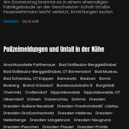
Am Donnerstag brannte es in einem ehemaligen
Fabrikgebäude an der Geschwister-Scholl-Straße.
Feuerwehrmann leicht verletzt, Ermittlungen laufen.
HEIDENAU
09:41 UHR
Polizeimeldungen und Unfall in der Nähe
Anschlussstelle Parthenaue
Bad Gottleuba-Berggießhübel
Bad Gottleuba-Berggießhübel, OT Börnersdorf
Bad Muskau
Bad Schandau, OT Krippen
Bannewitz
Bautzen
Borna
Boxberg
Brand-Erbisdorf
Bundesautobahn 9
Burgstädt
Chemnitz
Crottendorf
Dippoldiswalde
Dippoldiswalde, OT
Ulberndorf
Döbeln
Doberschau
Dohma
Dresden
Dresden-Äußere Neustadt
Dresden-Friedrichstadt/ -Löbtau
Dresden-Großzschachwitz
Dresden-Hellerau
Dresden-
Hellerberge
Dresden-Langebrück
Dresden-Neugruna
Dresden-Pieschen
Dresden-Plauen
Dresden-Prohlis