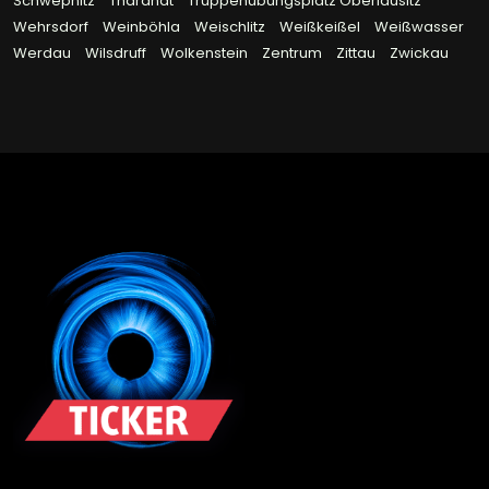
Schwepnitz
Tharandt
Truppenübungsplatz Oberlausitz
Wehrsdorf
Weinböhla
Weischlitz
Weißkeißel
Weißwasser
Werdau
Wilsdruff
Wolkenstein
Zentrum
Zittau
Zwickau