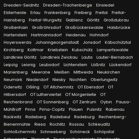
Dresden-Seidnitz
Dresden-Trachenberge
Einsiedel
Elsterheide
Erlau
Frankenberg
Freiberg
Freital
Freital-
Hainsberg
Freital-Wurgwitz
Gablenz
Görlitz
Großdubrau
Großenhain
Großröhrsdorf
Großrückerswalde
Halsbrücke
Hartenstein
Hartmannsdorf
Heidenau
Hohndorf
Hoyerswerda
Johanngeorgenstadt
Jonsdorf
Käbschütztal
Kirchberg
Kottmar
Kriebstein
Kubschütz
Lampertswalde
Landkreis Görlitz
Landkreis Zwickau
Lauta
Lauter-Bernsbach
Leipzig
Leisnig
Leubsdorf
Lichtenstein
Lößnitz
Lückendorf
Marienberg
Meerane
Meißen
Mittweida
Neukirchen
Neumark
Niederdorf
Niesky
Nochten
Oberlungwitz
Oderwitz
Oßling
OT Altchemnitz
OT Ebersdorf
OT
Hilbersdorf
OT Lutherviertel
OT Morgenleite
OT
Reichenbrand
OT Sonnenberg
OT Zentrum
Oybin
Pausa-
Mühltroff
Pirna
Pirna-Copitz
Plauen
Pulsnitz
Rabenau
Rackwitz
Radeberg
Radebeul
Radeburg
Rechenberg-
Bienenmühle
Riesa
Rochlitz
Rossau
Schkeuditz
Schloßchemnitz
Schneeberg
Schöneck
Schöpstal