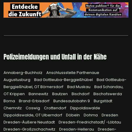
Polizeimeldungen und Unfall in der Nähe
Annaberg-Buchholz
Anschlussstelle Parthenaue
Augustusburg
Bad Gottleuba-Berggießhübel
Bad Gottleuba-
Berggießhübel, OT Börnersdorf
Bad Muskau
Bad Schandau,
OT Krippen
Bannewitz
Bautzen
Bischdorf
Bischofswerda
Borna
Brand-Erbisdorf
Bundesautobahn 9
Burgstädt
Chemnitz
Coswig
Crottendorf
Dippoldiswalde
Dippoldiswalde, OT Ulberndorf
Döbeln
Dohma
Dresden
Dresden-Äußere Neustadt
Dresden-Friedrichstadt/ -Löbtau
Dresden-Großzschachwitz
Dresden-Hellerau
Dresden-