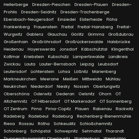
Hellerberge
Dresden-Pieschen
Dresden-Plauen
Dresden-
Prohlis
Dresden-Seidnitz
Dresden-Trachenberge
Ebersbach-Neugersdorf
Einsiedel
Elsterheide
Flöha
Frankenberg
Frauenstein
Freital
Freital-Hainsberg
Freital-
Wurgwitz
Gablenz
Glauchau
Görlitz
Grimma
Großdubrau
Großenhain
Großröhrsdorf
Großrückerswalde
Halsbrücke
Heidenau
Hoyerswerda
Jonsdorf
Käbschütztal
Klingenthal
Kottmar
Kriebstein
Kubschütz
Lampertswalde
Landkreis
Zwickau
Lauta
Lauter-Bernsbach
Leipzig
Leubsdorf
Leutersdorf
Lichtenstein
Lohsa
Lößnitz
Marienberg
Markneukirchen
Meerane
Meißen
Mittweida
Mühlau
Neukirchen
Niederdorf
Niesky
Nossen
Oberlungwitz
Oberschöna
Oderwitz
Oederan
Oelsnitz
Ohorn
OT
Altchemnitz
OT Hilbersdorf
OT Markersdorf
OT Sonnenberg
OT Zentrum
Pirna
Pirna-Copitz
Plauen
Rabenau
Rackwitz
Radeberg
Radebeul
Radeburg
Rechenberg-Bienenmühle
Riesa
Rossau
Rötha
Schkeuditz
Schloßchemnitz
Schönberg
Schöpstal
Schwepnitz
Sehmatal
Tharandt
Truppenübungsplatz Oberlausitz
Waldenburg
Weinböhla