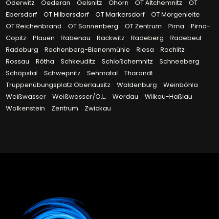
Oderwitz
Oederan
Oelsnitz
Ohorn
OT Altchemnitz
OT
Ebersdorf
OT Hilbersdorf
OT Markersdorf
OT Morgenleite
OT Reichenbrand
OT Sonnenberg
OT Zentrum
Pirna
Pirna-
Copitz
Plauen
Rabenau
Rackwitz
Radeberg
Radebeul
Radeburg
Rechenberg-Bienenmühle
Riesa
Rochlitz
Rossau
Rötha
Schkeuditz
Schloßchemnitz
Schneeberg
Schöpstal
Schwepnitz
Sehmatal
Tharandt
Truppenübungsplatz Oberlausitz
Waldenburg
Weinböhla
Weißwasser
Weißwasser/O.L.
Werdau
Wilkau-Haßlau
Wolkenstein
Zentrum
Zwickau