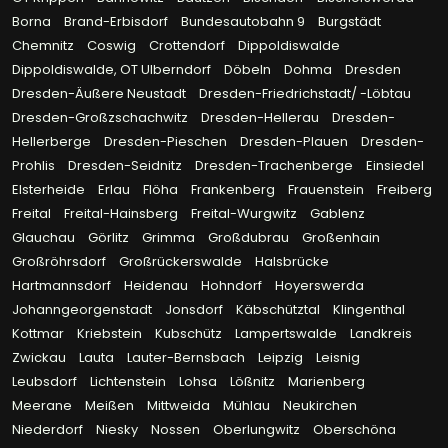
Borna
Brand-Erbisdorf
Bundesautobahn 9
Burgstädt
Chemnitz
Coswig
Crottendorf
Dippoldiswalde
Dippoldiswalde, OT Ulberndorf
Döbeln
Dohma
Dresden
Dresden-Äußere Neustadt
Dresden-Friedrichstadt/ -Löbtau
Dresden-Großzschachwitz
Dresden-Hellerau
Dresden-
Hellerberge
Dresden-Pieschen
Dresden-Plauen
Dresden-
Prohlis
Dresden-Seidnitz
Dresden-Trachenberge
Einsiedel
Elsterheide
Erlau
Flöha
Frankenberg
Frauenstein
Freiberg
Freital
Freital-Hainsberg
Freital-Wurgwitz
Gablenz
Glauchau
Görlitz
Grimma
Großdubrau
Großenhain
Großröhrsdorf
Großrückerswalde
Halsbrücke
Hartmannsdorf
Heidenau
Hohndorf
Hoyerswerda
Johanngeorgenstadt
Jonsdorf
Käbschütztal
Klingenthal
Kottmar
Kriebstein
Kubschütz
Lampertswalde
Landkreis
Zwickau
Lauta
Lauter-Bernsbach
Leipzig
Leisnig
Leubsdorf
Lichtenstein
Lohsa
Lößnitz
Marienberg
Meerane
Meißen
Mittweida
Mühlau
Neukirchen
Niederdorf
Niesky
Nossen
Oberlungwitz
Oberschöna