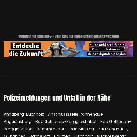
Werbung für publizer® - Dein CMS für deine Unternehmenswebseite
Polizeimeldungen und Unfall in der Nähe
Annaberg-Buchholz
Anschlussstelle Parthenaue
Augustusburg
Bad Gottleuba-Berggießhübel
Bad Gottleuba-
Berggießhübel, OT Börnersdorf
Bad Muskau
Bad Schandau,
OT Krippen
Bannewitz
Bautzen
Bischdorf
Bischofswerda