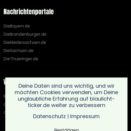
Nachrichtenportale
DieBayern.de
DieBrandenburger.de
DieNiedersachsen.de
DieSachsen.de
DieThueringer.de
Weitere Portale
Deine Daten sind uns wichtig, und wir
möchten Cookies verwenden, um Deine
Blaulicht-Ticker.de
unglaubliche Erfahrung auf blaulicht-
ticker.de weiter zu verbessern
Oberlausitz.holiday
OnlinedatingKompass.de
Datenschutz
|
Impressum
Bestätigen