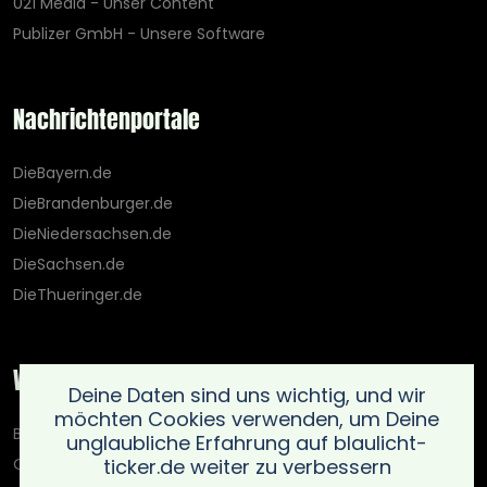
021 Media - Unser Content
Publizer GmbH - Unsere Software
Nachrichtenportale
DieBayern.de
DieBrandenburger.de
DieNiedersachsen.de
DieSachsen.de
DieThueringer.de
Weitere Portale
Deine Daten sind uns wichtig, und wir
möchten Cookies verwenden, um Deine
Blaulicht-Ticker.de
unglaubliche Erfahrung auf blaulicht-
ticker.de weiter zu verbessern
Oberlausitz.holiday