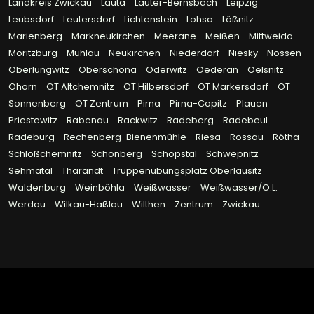
Landkreis Zwickau
Lauta
Lauter-Bernsbach
Leipzig
Leubsdorf
Leutersdorf
Lichtenstein
Lohsa
Lößnitz
Marienberg
Markneukirchen
Meerane
Meißen
Mittweida
Moritzburg
Mühlau
Neukirchen
Niederdorf
Niesky
Nossen
Oberlungwitz
Oberschöna
Oderwitz
Oederan
Oelsnitz
Ohorn
OT Altchemnitz
OT Hilbersdorf
OT Markersdorf
OT
Sonnenberg
OT Zentrum
Pirna
Pirna-Copitz
Plauen
Priestewitz
Rabenau
Rackwitz
Radeberg
Radebeul
Radeburg
Rechenberg-Bienenmühle
Riesa
Rossau
Rötha
Schloßchemnitz
Schönberg
Schöpstal
Schwepnitz
Sehmatal
Tharandt
Truppenübungsplatz Oberlausitz
Waldenburg
Weinböhla
Weißwasser
Weißwasser/O.L.
Werdau
Wilkau-Haßlau
Wilthen
Zentrum
Zwickau