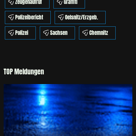
Zeugenaufruf
Graffiti
Polizeibericht
Oelsnitz/Erzgeb.
Polizei
Sachsen
Chemnitz
TOP Meldungen