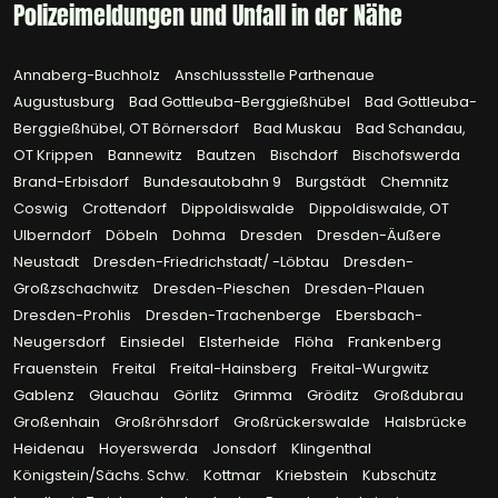
Polizeimeldungen und Unfall in der Nähe
Annaberg-Buchholz
Anschlussstelle Parthenaue
Augustusburg
Bad Gottleuba-Berggießhübel
Bad Gottleuba-
Berggießhübel, OT Börnersdorf
Bad Muskau
Bad Schandau,
OT Krippen
Bannewitz
Bautzen
Bischdorf
Bischofswerda
Brand-Erbisdorf
Bundesautobahn 9
Burgstädt
Chemnitz
Coswig
Crottendorf
Dippoldiswalde
Dippoldiswalde, OT
Ulberndorf
Döbeln
Dohma
Dresden
Dresden-Äußere
Neustadt
Dresden-Friedrichstadt/ -Löbtau
Dresden-
Großzschachwitz
Dresden-Pieschen
Dresden-Plauen
Dresden-Prohlis
Dresden-Trachenberge
Ebersbach-
Neugersdorf
Einsiedel
Elsterheide
Flöha
Frankenberg
Frauenstein
Freital
Freital-Hainsberg
Freital-Wurgwitz
Gablenz
Glauchau
Görlitz
Grimma
Gröditz
Großdubrau
Großenhain
Großröhrsdorf
Großrückerswalde
Halsbrücke
Heidenau
Hoyerswerda
Jonsdorf
Klingenthal
Königstein/Sächs. Schw.
Kottmar
Kriebstein
Kubschütz