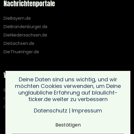
Nachrichtenportale
DieBayern.de
DieBrandenburger.de
DieNiedersachsen.de
DieSachsen.de
DieThueringer.de
Weitere Portale
Deine Daten sind uns wichtig, und wir
möchten Cookies verwenden, um Deine
Blaulicht-Ticker.de
unglaubliche Erfahrung auf blaulicht-
ticker.de weiter zu verbessern
Oberlausitz.holiday
OnlinedatingKompass.de
Datenschutz
|
Impressum
Bestätigen