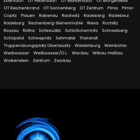
Ebersdorf
OT Hilbersdorf
OT Markersdorf
OT Morgenleite
OT Reichenbrand
OT Sonnenberg
OT Zentrum
Pirna
Pirna-
Copitz
Plauen
Rabenau
Rackwitz
Radeberg
Radebeul
Radeburg
Rechenberg-Bienenmühle
Riesa
Rochlitz
Rossau
Rötha
Schkeuditz
Schloßchemnitz
Schneeberg
Schöpstal
Schwepnitz
Sehmatal
Tharandt
Truppenübungsplatz Oberlausitz
Waldenburg
Weinböhla
Weißwasser
Weißwasser/O.L.
Werdau
Wilkau-Haßlau
Wolkenstein
Zentrum
Zwickau