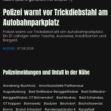
Polizei warnt vor Trickdiebstahl am
Autobahnparkplatz
Polizei warnt vor Trickdiebstahl am Autobahnparkplatz.
Ein 21-Jähriger verlor Tasche, Ausweise, Kreditkarten und
Bargeld.
NOSSEN
07.08.2026
Polizeimeldungen und Unfall in der Nähe
Annaberg-Buchholz
Anschlussstelle Parthenaue
Augustusburg
Bad Gottleuba-Berggießhübel
Bad Gottleuba-
Berggießhübel, OT Börnersdorf
Bad Muskau
Bad Schandau,
OT Krippen
Bannewitz
Bautzen
Bischdorf
Bischofswerda
Borna
Brand-Erbisdorf
Bundesautobahn 9
Burgstädt