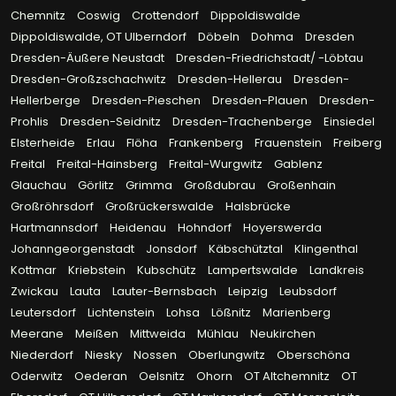
Chemnitz
Coswig
Crottendorf
Dippoldiswalde
Dippoldiswalde, OT Ulberndorf
Döbeln
Dohma
Dresden
Dresden-Äußere Neustadt
Dresden-Friedrichstadt/ -Löbtau
Dresden-Großzschachwitz
Dresden-Hellerau
Dresden-
Hellerberge
Dresden-Pieschen
Dresden-Plauen
Dresden-
Prohlis
Dresden-Seidnitz
Dresden-Trachenberge
Einsiedel
Elsterheide
Erlau
Flöha
Frankenberg
Frauenstein
Freiberg
Freital
Freital-Hainsberg
Freital-Wurgwitz
Gablenz
Glauchau
Görlitz
Grimma
Großdubrau
Großenhain
Großröhrsdorf
Großrückerswalde
Halsbrücke
Hartmannsdorf
Heidenau
Hohndorf
Hoyerswerda
Johanngeorgenstadt
Jonsdorf
Käbschütztal
Klingenthal
Kottmar
Kriebstein
Kubschütz
Lampertswalde
Landkreis
Zwickau
Lauta
Lauter-Bernsbach
Leipzig
Leubsdorf
Leutersdorf
Lichtenstein
Lohsa
Lößnitz
Marienberg
Meerane
Meißen
Mittweida
Mühlau
Neukirchen
Niederdorf
Niesky
Nossen
Oberlungwitz
Oberschöna
Oderwitz
Oederan
Oelsnitz
Ohorn
OT Altchemnitz
OT