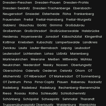
Dresden-Pieschen
Dresden-Plauen
Dresden-Prohlis
Dresden-Seidnitz
Dresden-Trachenberge
Ebersbach-
Neugersdorf
Einsiedel
Elsterheide
Flöha
Frankenberg
Frauenstein
Freital
Freital-Hainsberg
Freital-Wurgwitz
Gablenz
Glauchau
Görlitz
Grimma
Großdubrau
Großenhain
Großröhrsdorf
Großrückerswalde
Halsbrücke
Heidenau
Hoyerswerda
Jonsdorf
Käbschütztal
Klingenthal
Kottmar
Kriebstein
Kubschütz
Lampertswalde
Landkreis
Zwickau
Lauta
Lauter-Bernsbach
Leipzig
Leubsdorf
Leutersdorf
Lichtenstein
Lohsa
Lößnitz
Marienberg
Markneukirchen
Meerane
Meißen
Mittweida
Mühlau
Neukirchen
Niederdorf
Niesky
Nossen
Oberlungwitz
Oberschöna
Oderwitz
Oederan
Oelsnitz
Ohorn
OT
Altchemnitz
OT Hilbersdorf
OT Markersdorf
OT Sonnenberg
OT Zentrum
Pirna
Pirna-Copitz
Plauen
Rabenau
Rackwitz
Radeberg
Radebeul
Radeburg
Rechenberg-Bienenmühle
Riesa
Rossau
Rötha
Schkeuditz
Schloßchemnitz
Schönberg
Schöpstal
Schwepnitz
Sehmatal
Tharandt
Truppenübungsplatz Oberlausitz
Waldenburg
Weinböhla