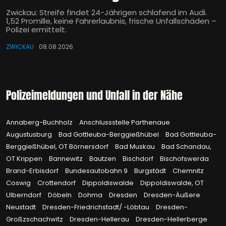
Zwickau: Streife findet 24-Jährigen schlafend im Audi.
1,52 Promille, keine Fahrerlaubnis, frische Unfallschäden –
Polizei ermittelt.
ZWICKAU
08.08.2026
Polizeimeldungen und Unfall in der Nähe
Annaberg-Buchholz
Anschlussstelle Parthenaue
Augustusburg
Bad Gottleuba-Berggießhübel
Bad Gottleuba-
Berggießhübel, OT Börnersdorf
Bad Muskau
Bad Schandau,
OT Krippen
Bannewitz
Bautzen
Bischdorf
Bischofswerda
Brand-Erbisdorf
Bundesautobahn 9
Burgstädt
Chemnitz
Coswig
Crottendorf
Dippoldiswalde
Dippoldiswalde, OT
Ulberndorf
Döbeln
Dohma
Dresden
Dresden-Äußere
Neustadt
Dresden-Friedrichstadt/ -Löbtau
Dresden-
Großzschachwitz
Dresden-Hellerau
Dresden-Hellerberge