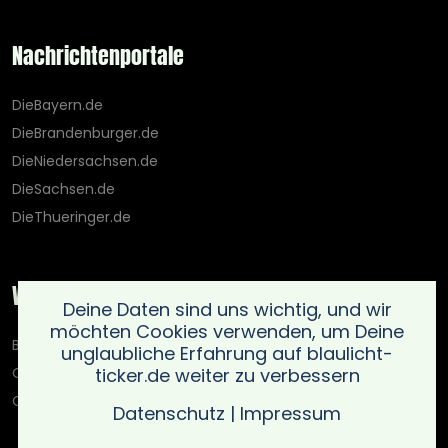
Nachrichtenportale
DieBayern.de
DieBrandenburger.de
DieNiedersachsen.de
DieSachsen.de
DieThueringer.de
Weitere Portale
Deine Daten sind uns wichtig, und wir
möchten Cookies verwenden, um Deine
Blaulicht-Ticker.de
unglaubliche Erfahrung auf blaulicht-
ticker.de weiter zu verbessern
Oberlausitz.holiday
OnlinedatingKompass.de
Datenschutz
|
Impressum