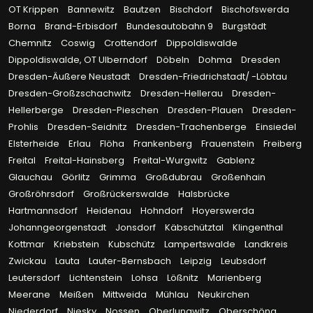
OT Krippen
Bannewitz
Bautzen
Bischdorf
Bischofswerda
Borna
Brand-Erbisdorf
Bundesautobahn 9
Burgstädt
Chemnitz
Coswig
Crottendorf
Dippoldiswalde
Dippoldiswalde, OT Ulberndorf
Döbeln
Dohma
Dresden
Dresden-Äußere Neustadt
Dresden-Friedrichstadt/ -Löbtau
Dresden-Großzschachwitz
Dresden-Hellerau
Dresden-
Hellerberge
Dresden-Pieschen
Dresden-Plauen
Dresden-
Prohlis
Dresden-Seidnitz
Dresden-Trachenberge
Einsiedel
Elsterheide
Erlau
Flöha
Frankenberg
Frauenstein
Freiberg
Freital
Freital-Hainsberg
Freital-Wurgwitz
Gablenz
Glauchau
Görlitz
Grimma
Großdubrau
Großenhain
Großröhrsdorf
Großrückerswalde
Halsbrücke
Hartmannsdorf
Heidenau
Hohndorf
Hoyerswerda
Johanngeorgenstadt
Jonsdorf
Käbschütztal
Klingenthal
Kottmar
Kriebstein
Kubschütz
Lampertswalde
Landkreis
Zwickau
Lauta
Lauter-Bernsbach
Leipzig
Leubsdorf
Leutersdorf
Lichtenstein
Lohsa
Lößnitz
Marienberg
Meerane
Meißen
Mittweida
Mühlau
Neukirchen
Niederdorf
Niesky
Nossen
Oberlungwitz
Oberschöna