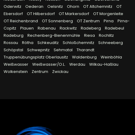
Oderwitz
Oederan
Oelsnitz
Ohorn
OT Altchemnitz
OT
Ebersdorf
OT Hilbersdorf
OT Markersdorf
OT Morgenleite
OT Reichenbrand
OT Sonnenberg
OT Zentrum
Pirna
Pirna-
Copitz
Plauen
Rabenau
Rackwitz
Radeberg
Radebeul
Radeburg
Rechenberg-Bienenmühle
Riesa
Rochlitz
Rossau
Rötha
Schkeuditz
Schloßchemnitz
Schneeberg
Schöpstal
Schwepnitz
Sehmatal
Tharandt
Truppenübungsplatz Oberlausitz
Waldenburg
Weinböhla
Weißwasser
Weißwasser/O.L.
Werdau
Wilkau-Haßlau
Wolkenstein
Zentrum
Zwickau