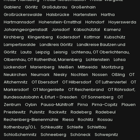
Gablenz
Görlitz
Großdubrau
Großenhain
Großrückerswalde
Halsbrücke
Hartenstein
Hartha
Hartmannsdorf
Hohenstein-Ernstthal
Hohndorf
Hoyerswerda
Johanngeorgenstadt
Jonsdorf
Käbschütztal
Kamenz
Kirchberg
Klingenberg
Kodersdorf
Kottmar
Kubschütz
Lampertswalde
Landkreis Görlitz
Landkreise Bautzen und
Görlitz
Lauta
Leipzig
Leisnig
Lichtenau, OT Oberlichtenau,
Olbernhau, OT Rothenthal, Marienberg
Lichtenstein
Lohsa
Lückendorf
Marienberg
Meißen
Mittweida
Moritzburg
Neukirchen
Neumark
Niesky
Nochten
Nossen
Oßling
OT
Altchemnitz
OT Ebersdorf
OT Hilbersdorf
OT Lutherviertel
OT
Markersdorf
OT Morgenleite
OT Reichenbrand
OT Röhrsdorf,
Bundesautobahn 4, Erfurt – Dresden
OT Sonnenberg
OT
Zentrum
Oybin
Pausa-Mühltroff
Pirna
Pirna-Copitz
Plauen
Priestewitz
Pulsnitz
Rackwitz
Radeberg
Radebeul
Rechenberg-Bienenmühle
Riesa
Rochlitz
Rossau
Rothenburg/O.L.
Schkeuditz
Schleife
Schlettau
Schloßchemnitz
Schneeberg
Schöneck
Schwepnitz