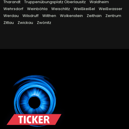
Tharandt
Truppenübungsplatz Oberlausitz
Waldheim
Wehrsdorf
Weinböhla
Weischlitz
Weißkeißel
Weißwasser
Werdau
Wilsdruff
Wilthen
Wolkenstein
Zeithain
Zentrum
Zittau
Zwickau
Zwönitz