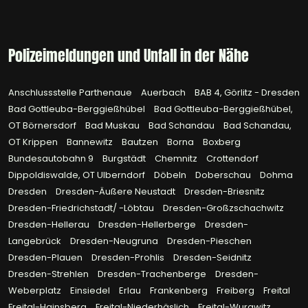
Polizeimeldungen und Unfall in der Nähe
Anschlussstelle Parthenaue
Auerbach
BAB 4, Görlitz - Dresden
Bad Gottleuba-Berggießhübel
Bad Gottleuba-Berggießhübel,
OT Börnersdorf
Bad Muskau
Bad Schandau
Bad Schandau,
OT Krippen
Bannewitz
Bautzen
Borna
Boxberg
Bundesautobahn 9
Burgstädt
Chemnitz
Crottendorf
Dippoldiswalde, OT Ulberndorf
Döbeln
Doberschau
Dohma
Dresden
Dresden-Äußere Neustadt
Dresden-Briesnitz
Dresden-Friedrichstadt/ -Löbtau
Dresden-Großzschachwitz
Dresden-Hellerau
Dresden-Hellerberge
Dresden-
Langebrück
Dresden-Neugruna
Dresden-Pieschen
Dresden-Plauen
Dresden-Prohlis
Dresden-Seidnitz
Dresden-Strehlen
Dresden-Trachenberge
Dresden-
Weberplatz
Einsiedel
Erlau
Frankenberg
Freiberg
Freital
Freital-Hainsberg
Freital-Niederhäslich
Freital-Wurgwitz