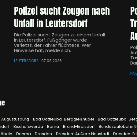
Polizei sucht Zeugen nach
P
Unfall in Leutersdorf
T
A
Die Polizei sucht Zeugen zu einem Unfall
in Leutersdorf. Fußgänger wurde
verletzt, der Fahrer flüchtete. Wer
Pol
Hinweise hat, melde sich.
Aut
Ta
LEUTERSDORF
07.08.2026
Ba
NO
he
Augustusburg
Bad Gottleuba-Berggießhübel
Bad Gottleuba-Ber
hdorf
Bischofswerda
Borna
Brand-Erbisdorf
Bundesautobahn 
Döbeln
Dohma
Dresden
Dresden-Äußere Neustadt
Dresden-Fri