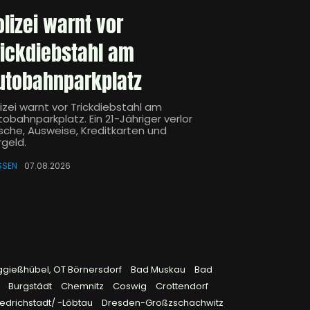
olizei warnt vor
rickdiebstahl am
utobahnparkplatz
izei warnt vor Trickdiebstahl am
obahnparkplatz. Ein 21-Jähriger verlor
sche, Ausweise, Kreditkarten und
rgeld.
SSEN
07.08.2026
ggießhübel, OT Börnersdorf
Bad Muskau
Bad
9
Burgstädt
Chemnitz
Coswig
Crottendorf
edrichstadt/ -Löbtau
Dresden-Großzschachwitz