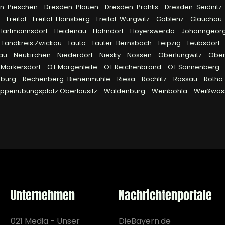
n-Pieschen
Dresden-Plauen
Dresden-Prohlis
Dresden-Seidnitz
g
Freital
Freital-Hainsberg
Freital-Wurgwitz
Gablenz
Glauchau
Hartmannsdorf
Heidenau
Hohndorf
Hoyerswerda
Johanngeor
Landkreis Zwickau
Lauta
Lauter-Bernsbach
Leipzig
Leubsdorf
lau
Neukirchen
Niederdorf
Niesky
Nossen
Oberlungwitz
Obe
 Markersdorf
OT Morgenleite
OT Reichenbrand
OT Sonnenberg
eburg
Rechenberg-Bienenmühle
Riesa
Rochlitz
Rossau
Rötha
uppenübungsplatz Oberlausitz
Waldenburg
Weinböhla
Weißwas
Unternehmen
Nachrichtenportale
021 Media - Unser
DieBayern.de