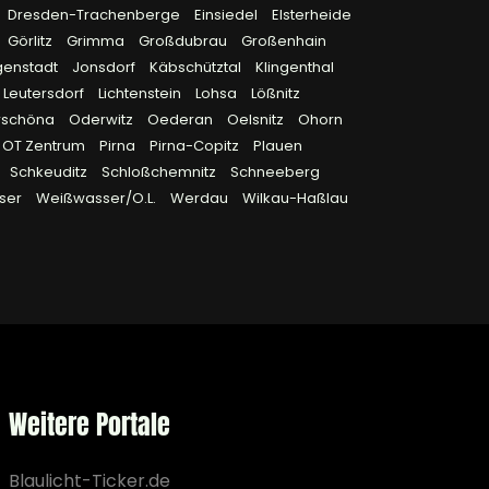
Dresden-Trachenberge
Einsiedel
Elsterheide
Görlitz
Grimma
Großdubrau
Großenhain
genstadt
Jonsdorf
Käbschütztal
Klingenthal
Leutersdorf
Lichtenstein
Lohsa
Lößnitz
rschöna
Oderwitz
Oederan
Oelsnitz
Ohorn
OT Zentrum
Pirna
Pirna-Copitz
Plauen
Schkeuditz
Schloßchemnitz
Schneeberg
ser
Weißwasser/O.L.
Werdau
Wilkau-Haßlau
Weitere Portale
Blaulicht-Ticker.de