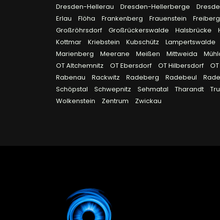
Dresden-Hellerau
Dresden-Hellerberge
Dresde
Erlau
Flöha
Frankenberg
Frauenstein
Freiber
Großröhrsdorf
Großrückerswalde
Halsbrücke
Kottmar
Kriebstein
Kubschütz
Lampertswalde
Marienberg
Meerane
Meißen
Mittweida
Müh
OT Altchemnitz
OT Ebersdorf
OT Hilbersdorf
OT
Rabenau
Rackwitz
Radeberg
Radebeul
Rad
Schöpstal
Schwepnitz
Sehmatal
Tharandt
Tr
Wolkenstein
Zentrum
Zwickau