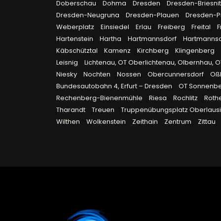
Doberschau
Dohma
Dresden
Dresden-Briesni
Dresden-Neugruna
Dresden-Plauen
Dresden-P
Weberplatz
Einsiedel
Erlau
Freiberg
Freital
F
Hartenstein
Hartha
Hartmannsdorf
Hartmanns
Käbschütztal
Kamenz
Kirchberg
Klingenberg
Leisnig
Lichtenau, OT Oberlichtenau, Olbernhau, 
Niesky
Nochten
Nossen
Obercunnersdorf
Oß
Bundesautobahn 4, Erfurt – Dresden
OT Sonnenb
Rechenberg-Bienenmühle
Riesa
Rochlitz
Roth
Tharandt
Treuen
Truppenübungsplatz Oberlausi
Wilthen
Wolkenstein
Zeithain
Zentrum
Zittau