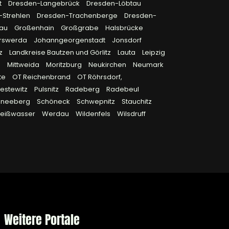
t
Dresden-Langebrück
Dresden-Löbtau
-Strehlen
Dresden-Trachenberge
Dresden-
rau
Großenhain
Großgrabe
Halsbrücke
rswerda
Johanngeorgenstadt
Jonsdorf
tz
Landkreise Bautzen und Görlitz
Lauta
Leipzig
n
Mittweida
Moritzburg
Neukirchen
Neumark
te
OT Reichenbrand
OT Röhrsdorf,
iestewitz
Pulsnitz
Radeberg
Radebeul
hneeberg
Schöneck
Schwepnitz
Stauchitz
eißwasser
Werdau
Wildenfels
Wilsdruff
Weitere Portale