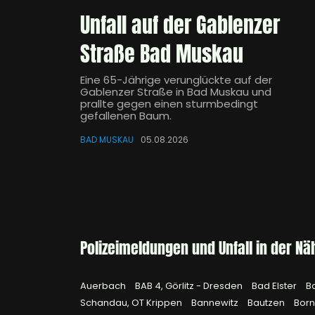
Unfall auf der Gablenzer
Straße Bad Muskau
Eine 65-Jährige verunglückte auf der
Gablenzer Straße in Bad Muskau und
prallte gegen einen sturmbedingt
gefallenen Baum.
BAD MUSKAU
05.08.2026
Polizeimeldungen und Unfall in der Nä
Auerbach
BAB 4, Görlitz - Dresden
Bad Elster
B
Schandau, OT Krippen
Bannewitz
Bautzen
Bor