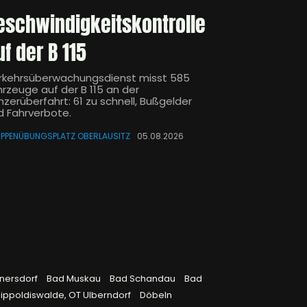
eschwindigkeitskontrolle
uf der B 115
rkehrsüberwachungsdienst misst 585
hrzeuge auf der B 115 an der
nzerüberfahrt: 61 zu schnell, Bußgelder
d Fahrverbote.
PPENÜBUNGSPLATZ OBERLAUSITZ
05.08.2026
rnersdorf
Bad Muskau
Bad Schandau
Bad
ippoldiswalde, OT Ulberndorf
Döbeln