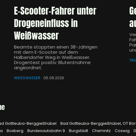
E-Scooter-Fahrer unter
G
Drogeneinfluss in
a
Weißwasser
Ve
Fa
Pa
Beamte stoppten einen 38-Jährigen
un
mit dem E-Scooter auf dem
Halbendorfer Weg in Weißwasser.
TRU
Drogentest positiv: Blutentnahme
angeordnet.
WEISSWASSER
05.08.2026
he
ad Gottleuba-Berggießhübel
Bad Gottleuba-Berggießhübel, OT Bö
na
Boxberg
Bundesautobahn 9
Burgstädt
Chemnitz
Coswig
D