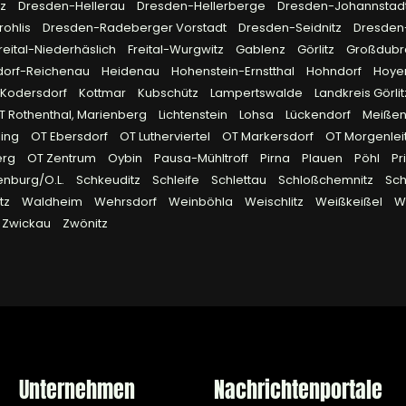
tz
Dresden-Hellerau
Dresden-Hellerberge
Dresden-Johannstad
rohlis
Dresden-Radeberger Vorstadt
Dresden-Seidnitz
Dresden
reital-Niederhäslich
Freital-Wurgwitz
Gablenz
Görlitz
Großdub
dorf-Reichenau
Heidenau
Hohenstein-Ernstthal
Hohndorf
Hoye
Kodersdorf
Kottmar
Kubschütz
Lampertswalde
Landkreis Görli
OT Rothenthal, Marienberg
Lichtenstein
Lohsa
Lückendorf
Meiße
ling
OT Ebersdorf
OT Lutherviertel
OT Markersdorf
OT Morgenlei
erg
OT Zentrum
Oybin
Pausa-Mühltroff
Pirna
Plauen
Pöhl
Pr
enburg/O.L.
Schkeuditz
Schleife
Schlettau
Schloßchemnitz
Sc
tz
Waldheim
Wehrsdorf
Weinböhla
Weischlitz
Weißkeißel
W
Zwickau
Zwönitz
Unternehmen
Nachrichtenportale