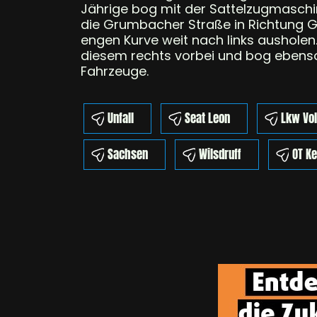
Jährige bog mit der Sattelzugmasch
die Grumbacher Straße in Richtung 
engen Kurve weit nach links ausholen
diesem rechts vorbei und bog ebenso 
Fahrzeuge.
Unfall
Seat Leon
Lkw Vo
Sachsen
Wilsdruff
OT Ke