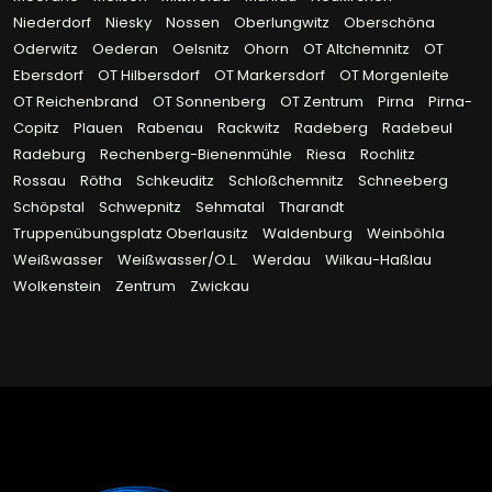
Niederdorf
Niesky
Nossen
Oberlungwitz
Oberschöna
Oderwitz
Oederan
Oelsnitz
Ohorn
OT Altchemnitz
OT
Ebersdorf
OT Hilbersdorf
OT Markersdorf
OT Morgenleite
OT Reichenbrand
OT Sonnenberg
OT Zentrum
Pirna
Pirna-
Copitz
Plauen
Rabenau
Rackwitz
Radeberg
Radebeul
Radeburg
Rechenberg-Bienenmühle
Riesa
Rochlitz
Rossau
Rötha
Schkeuditz
Schloßchemnitz
Schneeberg
Schöpstal
Schwepnitz
Sehmatal
Tharandt
Truppenübungsplatz Oberlausitz
Waldenburg
Weinböhla
Weißwasser
Weißwasser/O.L.
Werdau
Wilkau-Haßlau
Wolkenstein
Zentrum
Zwickau