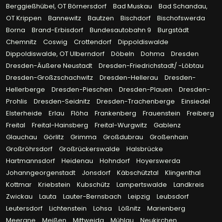
Berggießhübel, OT Börnersdorf
Bad Muskau
Bad Schandau,
OT Krippen
Bannewitz
Bautzen
Bischdorf
Bischofswerda
Borna
Brand-Erbisdorf
Bundesautobahn 9
Burgstädt
Chemnitz
Coswig
Crottendorf
Dippoldiswalde
Dippoldiswalde, OT Ulberndorf
Döbeln
Dohma
Dresden
Dresden-Äußere Neustadt
Dresden-Friedrichstadt/ -Löbtau
Dresden-Großzschachwitz
Dresden-Hellerau
Dresden-
Hellerberge
Dresden-Pieschen
Dresden-Plauen
Dresden-
Prohlis
Dresden-Seidnitz
Dresden-Trachenberge
Einsiedel
Elsterheide
Erlau
Flöha
Frankenberg
Frauenstein
Freiberg
Freital
Freital-Hainsberg
Freital-Wurgwitz
Gablenz
Glauchau
Görlitz
Grimma
Großdubrau
Großenhain
Großröhrsdorf
Großrückerswalde
Halsbrücke
Hartmannsdorf
Heidenau
Hohndorf
Hoyerswerda
Johanngeorgenstadt
Jonsdorf
Käbschütztal
Klingenthal
Kottmar
Kriebstein
Kubschütz
Lampertswalde
Landkreis
Zwickau
Lauta
Lauter-Bernsbach
Leipzig
Leubsdorf
Leutersdorf
Lichtenstein
Lohsa
Lößnitz
Marienberg
Meerane
Meißen
Mittweida
Mühlau
Neukirchen