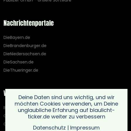
Publizer GmbH - Unsere Software
Nachrichtenportale
DieBayern.de
DieBrandenburger.de
DieNiedersachsen.de
DieSachsen.de
DieThueringer.de
Weitere Portale
Deine Daten sind uns wichtig, und wir
möchten Cookies verwenden, um Deine
Blaulicht-Ticker.de
unglaubliche Erfahrung auf blaulicht-
ticker.de weiter zu verbessern
Oberlausitz.holiday
OnlinedatingKompass.de
Datenschutz
|
Impressum