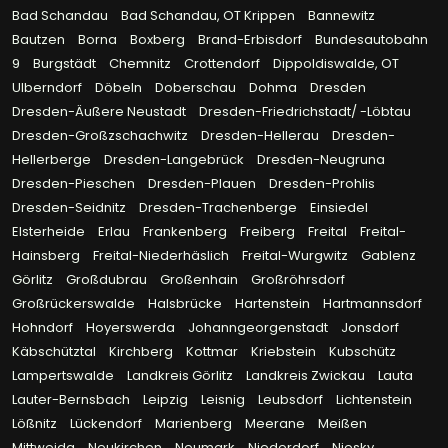
Bad Schandau
Bad Schandau, OT Krippen
Bannewitz
Bautzen
Borna
Boxberg
Brand-Erbisdorf
Bundesautobahn
9
Burgstädt
Chemnitz
Crottendorf
Dippoldiswalde, OT
Ulberndorf
Döbeln
Doberschau
Dohma
Dresden
Dresden-Äußere Neustadt
Dresden-Friedrichstadt/ -Löbtau
Dresden-Großzschachwitz
Dresden-Hellerau
Dresden-
Hellerberge
Dresden-Langebrück
Dresden-Neugruna
Dresden-Pieschen
Dresden-Plauen
Dresden-Prohlis
Dresden-Seidnitz
Dresden-Trachenberge
Einsiedel
Elsterheide
Erlau
Frankenberg
Freiberg
Freital
Freital-
Hainsberg
Freital-Niederhäslich
Freital-Wurgwitz
Gablenz
Görlitz
Großdubrau
Großenhain
Großröhrsdorf
Großrückerswalde
Halsbrücke
Hartenstein
Hartmannsdorf
Hohndorf
Hoyerswerda
Johanngeorgenstadt
Jonsdorf
Käbschütztal
Kirchberg
Kottmar
Kriebstein
Kubschütz
Lampertswalde
Landkreis Görlitz
Landkreis Zwickau
Lauta
Lauter-Bernsbach
Leipzig
Leisnig
Leubsdorf
Lichtenstein
Lößnitz
Lückendorf
Marienberg
Meerane
Meißen
Mittweida
Neukirchen
Neumark
Niederdorf
Niesky