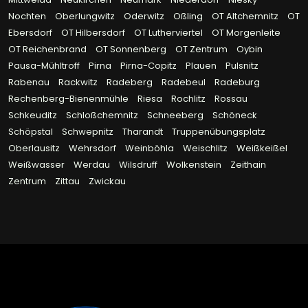
Nochten
Oberlungwitz
Oderwitz
Oßling
OT Altchemnitz
OT
Ebersdorf
OT Hilbersdorf
OT Lutherviertel
OT Morgenleite
OT Reichenbrand
OT Sonnenberg
OT Zentrum
Oybin
Pausa-Mühltroff
Pirna
Pirna-Copitz
Plauen
Pulsnitz
Rabenau
Rackwitz
Radeberg
Radebeul
Radeburg
Rechenberg-Bienenmühle
Riesa
Rochlitz
Rossau
Schkeuditz
Schloßchemnitz
Schneeberg
Schöneck
Schöpstal
Schwepnitz
Tharandt
Truppenübungsplatz
Oberlausitz
Wehrsdorf
Weinböhla
Weischlitz
Weißkeißel
Weißwasser
Werdau
Wilsdruff
Wolkenstein
Zeithain
Zentrum
Zittau
Zwickau