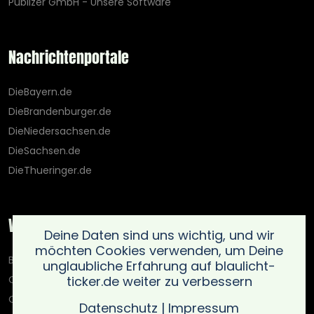
Publizer GmbH - Unsere Software
Nachrichtenportale
DieBayern.de
DieBrandenburger.de
DieNiedersachsen.de
DieSachsen.de
DieThueringer.de
Weitere Portale
Deine Daten sind uns wichtig, und wir
möchten Cookies verwenden, um Deine
Blaulicht-Ticker.de
unglaubliche Erfahrung auf blaulicht-
ticker.de weiter zu verbessern
Oberlausitz.holiday
OnlinedatingKompass.de
Datenschutz
|
Impressum