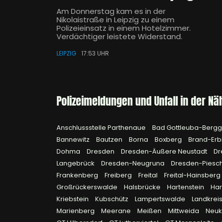
Am Donnerstag kam es in der
Nikolaistraße in Leipzig zu einem
Polizeieinsatz in einem Hotelzimmer.
Verdächtiger leistete Widerstand.
LEIPZIG
17:53 UHR
Polizeimeldungen und Unfall in der Nä
Anschlussstelle Parthenaue
Bad Gottleuba-Berg
Bannewitz
Bautzen
Borna
Boxberg
Brand-Erb
Dohma
Dresden
Dresden-Äußere Neustadt
Dr
Langebrück
Dresden-Neugruna
Dresden-Piesc
Frankenberg
Freiberg
Freital
Freital-Hainsberg
Großrückerswalde
Halsbrücke
Hartenstein
Ha
Kriebstein
Kubschütz
Lampertswalde
Landkreis
Marienberg
Meerane
Meißen
Mittweida
Neuk