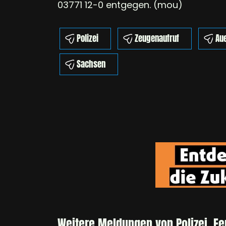
03771 12-0 entgegen. (mou)
Polizei
Zeugenaufruf
Au
Sachsen
Weitere Meldungen von Polizei, F