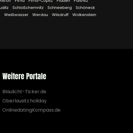
ltroff
Pirna
Pirna-Copitz
Plauen
Pulsnitz
uditz
Schloßchemnitz
Schneeberg
Schöneck
l
Weißwasser
Werdau
Wilsdruff
Wolkenstein
Weitere Portale
Blaulicht-Ticker.de
Oberlausitz.holiday
OnlinedatingKompass.de