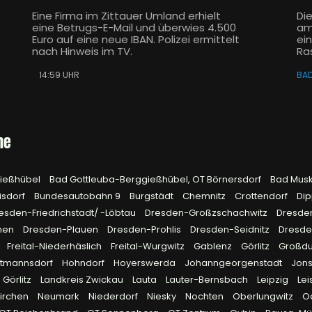
Eine Firma im Zittauer Umland erhielt
Di
eine Betrugs-E-Mail und überwies 4.500
am
Euro auf eine neue IBAN. Polizei ermittelt
ei
nach Hinweis im TV.
Ra
14:59 UHR
BA
he
gießhübel
Bad Gottleuba-Berggießhübel, OT Börnersdorf
Bad Mus
isdorf
Bundesautobahn 9
Burgstädt
Chemnitz
Crottendorf
Dip
esden-Friedrichstadt/ -Löbtau
Dresden-Großzschachwitz
Dresde
hen
Dresden-Plauen
Dresden-Prohlis
Dresden-Seidnitz
Dresd
Freital-Niederhäslich
Freital-Wurgwitz
Gablenz
Görlitz
Großd
rtmannsdorf
Hohndorf
Hoyerswerda
Johanngeorgenstadt
Jon
 Görlitz
Landkreis Zwickau
Lauta
Lauter-Bernsbach
Leipzig
Lei
irchen
Neumark
Niederdorf
Niesky
Nochten
Oberlungwitz
O