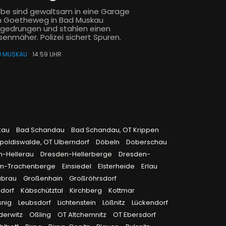
ebe sind gewaltsam in eine Garage
 Goetheweg in Bad Muskau
ngedrungen und stahlen einen
senmäher. Polizei sichert Spuren.
D MUSKAU
14:59 UHR
kau
Bad Schandau
Bad Schandau, OT Krippen
poldiswalde, OT Ulberndorf
Döbeln
Doberschau
n-Hellerau
Dresden-Hellerberge
Dresden-
en-Trachenberge
Einsiedel
Elsterheide
Erlau
ubrau
Großenhain
Großröhrsdorf
sdorf
Käbschütztal
Kirchberg
Kottmar
snig
Leubsdorf
Lichtenstein
Lößnitz
Lückendorf
derwitz
Oßling
OT Altchemnitz
OT Ebersdorf