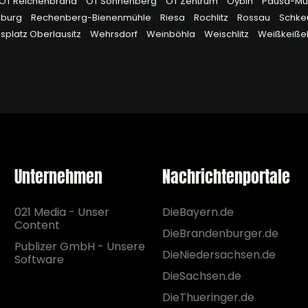
OT Reichenbrand
OT Sonnenberg
OT Zentrum
Oybin
Pausa-Müh
eburg
Rechenberg-Bienenmühle
Riesa
Rochlitz
Rossau
Schke
platz Oberlausitz
Wehrsdorf
Weinböhla
Weischlitz
Weißkeiße
Unternehmen
Nachrichtenportale
021 Media - Unser
DieBayern.de
Content
DieBrandenburger.de
Publizer GmbH - Unsere
DieNiedersachsen.de
Software
DieSachsen.de
DieThueringer.de