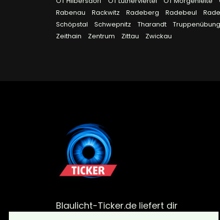
OT Hilbersdorf
OT Lutherviertel
OT Morgenleite
Rabenau
Rackwitz
Radeberg
Radebeul
Rad
Schöpstal
Schwepnitz
Tharandt
Truppenübungs
Zeithain
Zentrum
Zittau
Zwickau
Blaulicht-Ticker.de liefert dir
aktuelle Meldungen von