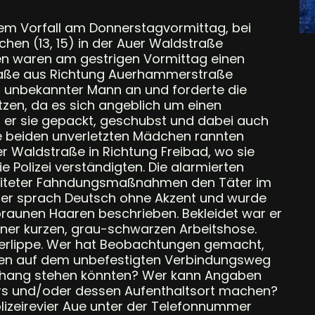
inem Vorfall am Donnerstagvormittag, bei
en (13, 15) in der Auer Waldstraße
en waren am gestrigen Vormittag einen
raße aus Richtung Auerhammerstraße
n unbekannter Mann an und forderte die
zen, da es sich angeblich um einen
l er sie gepackt, geschubst und dabei auch
Die beiden unverletzten Mädchen rannten
Waldstraße in Richtung Freibad, wo sie
ie Polizei verständigten. Die alarmierten
leiteter Fahndungsmaßnahmen den Täter im
ifer sprach Deutsch ohne Akzent und wurde
 braunen Haaren beschrieben. Bekleidet war er
iner kurzen, grau-schwarzen Arbeitshose.
Oberlippe. Wer hat Beobachtungen gemacht,
en auf dem unbefestigten Verbindungsweg
nhang stehen könnten? Wer kann Angaben
ers und/oder dessen Aufenthaltsort machen?
lizeirevier Aue unter der Telefonnummer