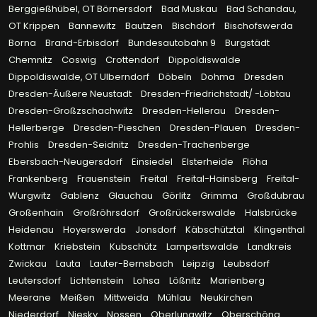
Berggießhübel, OT Börnersdorf
Bad Muskau
Bad Schandau,
OT Krippen
Bannewitz
Bautzen
Bischdorf
Bischofswerda
Borna
Brand-Erbisdorf
Bundesautobahn 9
Burgstädt
Chemnitz
Coswig
Crottendorf
Dippoldiswalde
Dippoldiswalde, OT Ulberndorf
Döbeln
Dohma
Dresden
Dresden-Äußere Neustadt
Dresden-Friedrichstadt/ -Löbtau
Dresden-Großzschachwitz
Dresden-Hellerau
Dresden-
Hellerberge
Dresden-Pieschen
Dresden-Plauen
Dresden-
Prohlis
Dresden-Seidnitz
Dresden-Trachenberge
Ebersbach-Neugersdorf
Einsiedel
Elsterheide
Flöha
Frankenberg
Frauenstein
Freital
Freital-Hainsberg
Freital-
Wurgwitz
Gablenz
Glauchau
Görlitz
Grimma
Großdubrau
Großenhain
Großröhrsdorf
Großrückerswalde
Halsbrücke
Heidenau
Hoyerswerda
Jonsdorf
Käbschütztal
Klingenthal
Kottmar
Kriebstein
Kubschütz
Lampertswalde
Landkreis
Zwickau
Lauta
Lauter-Bernsbach
Leipzig
Leubsdorf
Leutersdorf
Lichtenstein
Lohsa
Lößnitz
Marienberg
Meerane
Meißen
Mittweida
Mühlau
Neukirchen
Niederdorf
Niesky
Nossen
Oberlungwitz
Oberschöna