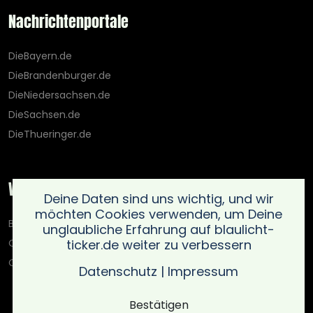
Nachrichtenportale
DieBayern.de
DieBrandenburger.de
DieNiedersachsen.de
DieSachsen.de
DieThueringer.de
Weitere Portale
Deine Daten sind uns wichtig, und wir
möchten Cookies verwenden, um Deine
Blaulicht-Ticker.de
unglaubliche Erfahrung auf blaulicht-
ticker.de weiter zu verbessern
Oberlausitz.holiday
OnlinedatingKompass.de
Datenschutz
|
Impressum
Bestätigen