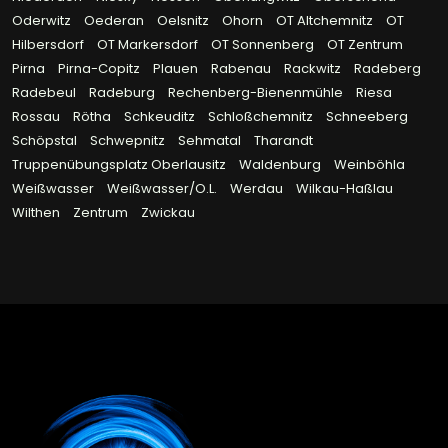
Oderwitz
Oederan
Oelsnitz
Ohorn
OT Altchemnitz
OT
Hilbersdorf
OT Markersdorf
OT Sonnenberg
OT Zentrum
Pirna
Pirna-Copitz
Plauen
Rabenau
Rackwitz
Radeberg
Radebeul
Radeburg
Rechenberg-Bienenmühle
Riesa
Rossau
Rötha
Schkeuditz
Schloßchemnitz
Schneeberg
Schöpstal
Schwepnitz
Sehmatal
Tharandt
Truppenübungsplatz Oberlausitz
Waldenburg
Weinböhla
Weißwasser
Weißwasser/O.L.
Werdau
Wilkau-Haßlau
Wilthen
Zentrum
Zwickau