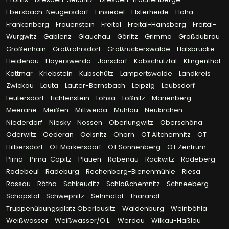
Ebersbach-Neugersdorf
Einsiedel
Elsterheide
Flöha
Frankenberg
Frauenstein
Freital
Freital-Hainsberg
Freital-
Wurgwitz
Gablenz
Glauchau
Görlitz
Grimma
Großdubrau
Großenhain
Großröhrsdorf
Großrückerswalde
Halsbrücke
Heidenau
Hoyerswerda
Jonsdorf
Käbschütztal
Klingenthal
Kottmar
Kriebstein
Kubschütz
Lampertswalde
Landkreis
Zwickau
Lauta
Lauter-Bernsbach
Leipzig
Leubsdorf
Leutersdorf
Lichtenstein
Lohsa
Lößnitz
Marienberg
Meerane
Meißen
Mittweida
Mühlau
Neukirchen
Niederdorf
Niesky
Nossen
Oberlungwitz
Oberschöna
Oderwitz
Oederan
Oelsnitz
Ohorn
OT Altchemnitz
OT
Hilbersdorf
OT Markersdorf
OT Sonnenberg
OT Zentrum
Pirna
Pirna-Copitz
Plauen
Rabenau
Rackwitz
Radeberg
Radebeul
Radeburg
Rechenberg-Bienenmühle
Riesa
Rossau
Rötha
Schkeuditz
Schloßchemnitz
Schneeberg
Schöpstal
Schwepnitz
Sehmatal
Tharandt
Truppenübungsplatz Oberlausitz
Waldenburg
Weinböhla
Weißwasser
Weißwasser/O.L.
Werdau
Wilkau-Haßlau