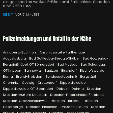
ein gesichertes weißes E-Bike samt Faltschloss. Schaden
rund 2.250 Euro.
NIESKY
VOR 51 MINUTEN
Polizeimeldungen und Unfall in der Nähe
Annaberg-Buchholz
Anschlussstelle Parthenaue
Augustusburg
Bad Gottleuba-Berggießhübel
Bad Gottleuba-
Berggießhübel, OT Börnersdorf
Bad Muskau
Bad Schandau,
OT Krippen
Bannewitz
Bautzen
Bischdorf
Bischofswerda
Borna
Brand-Erbisdorf
Bundesautobahn 9
Burgstädt
Chemnitz
Coswig
Crottendorf
Dippoldiswalde
Dippoldiswalde, OT Ulberndorf
Döbeln
Dohma
Dresden
Dresden-Äußere Neustadt
Dresden-Friedrichstadt/ -Löbtau
Dresden-Großzschachwitz
Dresden-Hellerau
Dresden-
Hellerberge
Dresden-Pieschen
Dresden-Plauen
Dresden-
Prohlis
Dresden-Seidnitz
Dresden-Trachenberge