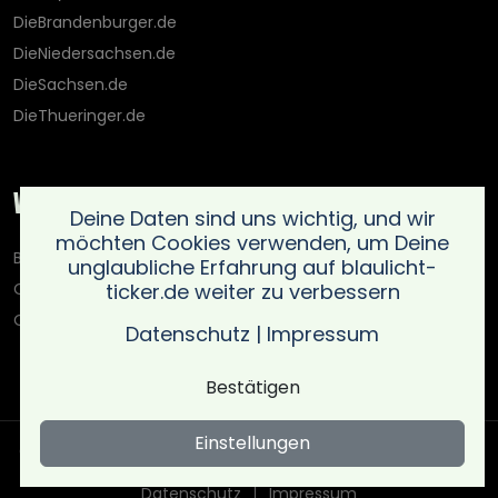
DieBrandenburger.de
DieNiedersachsen.de
DieSachsen.de
DieThueringer.de
Weitere Portale
Deine Daten sind uns wichtig, und wir
möchten Cookies verwenden, um Deine
Blaulicht-Ticker.de
unglaubliche Erfahrung auf blaulicht-
ticker.de weiter zu verbessern
Oberlausitz.holiday
OnlinedatingKompass.de
Datenschutz
|
Impressum
Bestätigen
Einstellungen
Copyright © Blaulicht Ticker 2026 .
Ein Service der 021 Media
UG (haftungsbeschränkt)
. All rights reserved
Datenschutz
Impressum