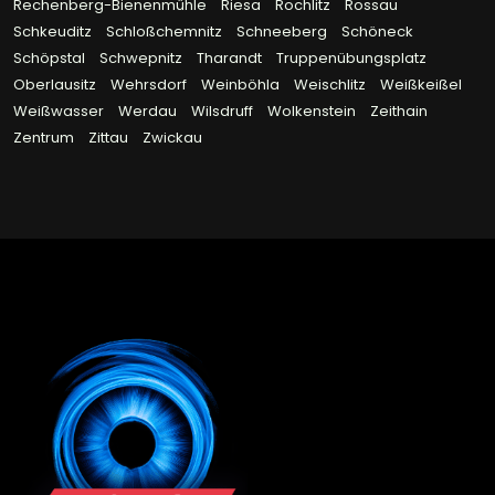
Rechenberg-Bienenmühle
Riesa
Rochlitz
Rossau
Schkeuditz
Schloßchemnitz
Schneeberg
Schöneck
Schöpstal
Schwepnitz
Tharandt
Truppenübungsplatz
Oberlausitz
Wehrsdorf
Weinböhla
Weischlitz
Weißkeißel
Weißwasser
Werdau
Wilsdruff
Wolkenstein
Zeithain
Zentrum
Zittau
Zwickau