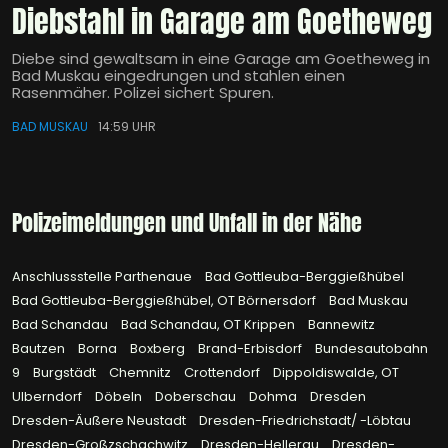
Diebstahl in Garage am Goetheweg
Diebe sind gewaltsam in eine Garage am Goetheweg in
Bad Muskau eingedrungen und stahlen einen
Rasenmäher. Polizei sichert Spuren.
BAD MUSKAU
14:59 UHR
Polizeimeldungen und Unfall in der Nähe
Anschlussstelle Parthenaue
Bad Gottleuba-Berggießhübel
Bad Gottleuba-Berggießhübel, OT Börnersdorf
Bad Muskau
Bad Schandau
Bad Schandau, OT Krippen
Bannewitz
Bautzen
Borna
Boxberg
Brand-Erbisdorf
Bundesautobahn
9
Burgstädt
Chemnitz
Crottendorf
Dippoldiswalde, OT
Ulberndorf
Döbeln
Doberschau
Dohma
Dresden
Dresden-Äußere Neustadt
Dresden-Friedrichstadt/ -Löbtau
Dresden-Großzschachwitz
Dresden-Hellerau
Dresden-