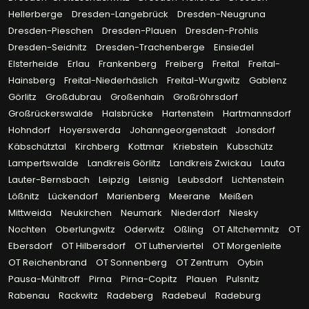
Hellerberge
Dresden-Langebrück
Dresden-Neugruna
Dresden-Pieschen
Dresden-Plauen
Dresden-Prohlis
Dresden-Seidnitz
Dresden-Trachenberge
Einsiedel
Elsterheide
Erlau
Frankenberg
Freiberg
Freital
Freital-
Hainsberg
Freital-Niederhäslich
Freital-Wurgwitz
Gablenz
Görlitz
Großdubrau
Großenhain
Großröhrsdorf
Großrückerswalde
Halsbrücke
Hartenstein
Hartmannsdorf
Hohndorf
Hoyerswerda
Johanngeorgenstadt
Jonsdorf
Käbschütztal
Kirchberg
Kottmar
Kriebstein
Kubschütz
Lampertswalde
Landkreis Görlitz
Landkreis Zwickau
Lauta
Lauter-Bernsbach
Leipzig
Leisnig
Leubsdorf
Lichtenstein
Lößnitz
Lückendorf
Marienberg
Meerane
Meißen
Mittweida
Neukirchen
Neumark
Niederdorf
Niesky
Nochten
Oberlungwitz
Oderwitz
Oßling
OT Altchemnitz
OT
Ebersdorf
OT Hilbersdorf
OT Lutherviertel
OT Morgenleite
OT Reichenbrand
OT Sonnenberg
OT Zentrum
Oybin
Pausa-Mühltroff
Pirna
Pirna-Copitz
Plauen
Pulsnitz
Rabenau
Rackwitz
Radeberg
Radebeul
Radeburg