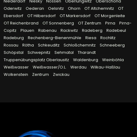
Niederdorf
Niesky
Nossen
Oberlungwitz
Oberschöna
Oderwitz
Oederan
Oelsnitz
Ohorn
OT Altchemnitz
OT
Ebersdorf
OT Hilbersdorf
OT Markersdorf
OT Morgenleite
OT Reichenbrand
OT Sonnenberg
OT Zentrum
Pirna
Pirna-
Copitz
Plauen
Rabenau
Rackwitz
Radeberg
Radebeul
Radeburg
Rechenberg-Bienenmühle
Riesa
Rochlitz
Rossau
Rötha
Schkeuditz
Schloßchemnitz
Schneeberg
Schöpstal
Schwepnitz
Sehmatal
Tharandt
Truppenübungsplatz Oberlausitz
Waldenburg
Weinböhla
Weißwasser
Weißwasser/O.L.
Werdau
Wilkau-Haßlau
Wolkenstein
Zentrum
Zwickau