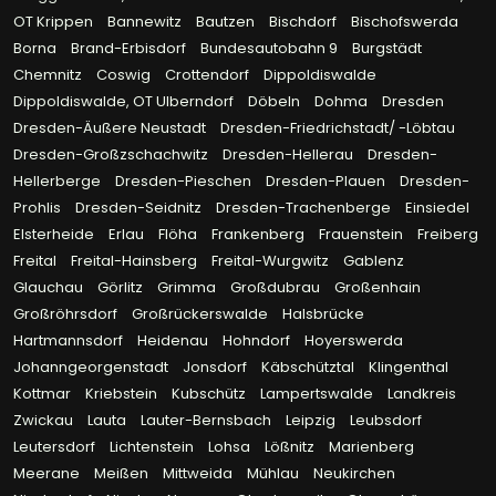
OT Krippen
Bannewitz
Bautzen
Bischdorf
Bischofswerda
Borna
Brand-Erbisdorf
Bundesautobahn 9
Burgstädt
Chemnitz
Coswig
Crottendorf
Dippoldiswalde
Dippoldiswalde, OT Ulberndorf
Döbeln
Dohma
Dresden
Dresden-Äußere Neustadt
Dresden-Friedrichstadt/ -Löbtau
Dresden-Großzschachwitz
Dresden-Hellerau
Dresden-
Hellerberge
Dresden-Pieschen
Dresden-Plauen
Dresden-
Prohlis
Dresden-Seidnitz
Dresden-Trachenberge
Einsiedel
Elsterheide
Erlau
Flöha
Frankenberg
Frauenstein
Freiberg
Freital
Freital-Hainsberg
Freital-Wurgwitz
Gablenz
Glauchau
Görlitz
Grimma
Großdubrau
Großenhain
Großröhrsdorf
Großrückerswalde
Halsbrücke
Hartmannsdorf
Heidenau
Hohndorf
Hoyerswerda
Johanngeorgenstadt
Jonsdorf
Käbschütztal
Klingenthal
Kottmar
Kriebstein
Kubschütz
Lampertswalde
Landkreis
Zwickau
Lauta
Lauter-Bernsbach
Leipzig
Leubsdorf
Leutersdorf
Lichtenstein
Lohsa
Lößnitz
Marienberg
Meerane
Meißen
Mittweida
Mühlau
Neukirchen