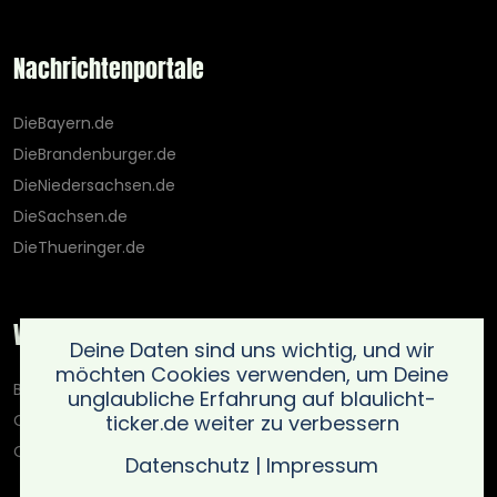
Nachrichtenportale
DieBayern.de
DieBrandenburger.de
DieNiedersachsen.de
DieSachsen.de
DieThueringer.de
Weitere Portale
Deine Daten sind uns wichtig, und wir
möchten Cookies verwenden, um Deine
Blaulicht-Ticker.de
unglaubliche Erfahrung auf blaulicht-
ticker.de weiter zu verbessern
Oberlausitz.holiday
OnlinedatingKompass.de
Datenschutz
|
Impressum