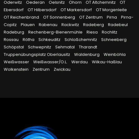
Oderwitz
Oederan
Oelsnitz
Ohorn
OT Altchemnitz
OT
Ebersdorf
OT Hilbersdorf
OT Markersdorf
OT Morgenleite
OT Reichenbrand
OT Sonnenberg
OT Zentrum
Pirna
Pirna-
Copitz
Plauen
Rabenau
Rackwitz
Radeberg
Radebeul
Radeburg
Rechenberg-Bienenmühle
Riesa
Rochlitz
Rossau
Rötha
Schkeuditz
Schloßchemnitz
Schneeberg
Schöpstal
Schwepnitz
Sehmatal
Tharandt
Truppenübungsplatz Oberlausitz
Waldenburg
Weinböhla
Weißwasser
Weißwasser/O.L.
Werdau
Wilkau-Haßlau
Wolkenstein
Zentrum
Zwickau