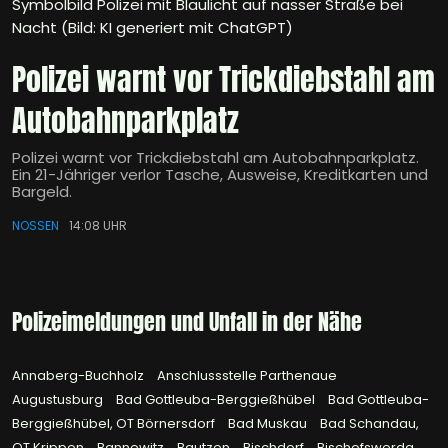
Symbolbild Polizei mit Blaulicht auf nasser Straße bei
Nacht (Bild: KI generiert mit ChatGPT)
Polizei warnt vor Trickdiebstahl am
Autobahnparkplatz
Polizei warnt vor Trickdiebstahl am Autobahnparkplatz.
Ein 21-Jähriger verlor Tasche, Ausweise, Kreditkarten und
Bargeld.
NOSSEN
14:08 UHR
Polizeimeldungen und Unfall in der Nähe
Annaberg-Buchholz
Anschlussstelle Parthenaue
Augustusburg
Bad Gottleuba-Berggießhübel
Bad Gottleuba-
Berggießhübel, OT Börnersdorf
Bad Muskau
Bad Schandau,
OT Krippen
Bannewitz
Bautzen
Bischdorf
Bischofswerda