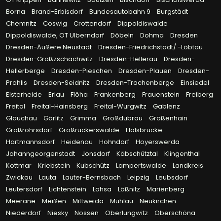
Borna
Brand-Erbisdorf
Bundesautobahn 9
Burgstädt
Chemnitz
Coswig
Crottendorf
Dippoldiswalde
Dippoldiswalde, OT Ulberndorf
Döbeln
Dohma
Dresden
Dresden-Äußere Neustadt
Dresden-Friedrichstadt/ -Löbtau
Dresden-Großzschachwitz
Dresden-Hellerau
Dresden-
Hellerberge
Dresden-Pieschen
Dresden-Plauen
Dresden-
Prohlis
Dresden-Seidnitz
Dresden-Trachenberge
Einsiedel
Elsterheide
Erlau
Flöha
Frankenberg
Frauenstein
Freiberg
Freital
Freital-Hainsberg
Freital-Wurgwitz
Gablenz
Glauchau
Görlitz
Grimma
Großdubrau
Großenhain
Großröhrsdorf
Großrückerswalde
Halsbrücke
Hartmannsdorf
Heidenau
Hohndorf
Hoyerswerda
Johanngeorgenstadt
Jonsdorf
Käbschütztal
Klingenthal
Kottmar
Kriebstein
Kubschütz
Lampertswalde
Landkreis
Zwickau
Lauta
Lauter-Bernsbach
Leipzig
Leubsdorf
Leutersdorf
Lichtenstein
Lohsa
Lößnitz
Marienberg
Meerane
Meißen
Mittweida
Mühlau
Neukirchen
Niederdorf
Niesky
Nossen
Oberlungwitz
Oberschöna