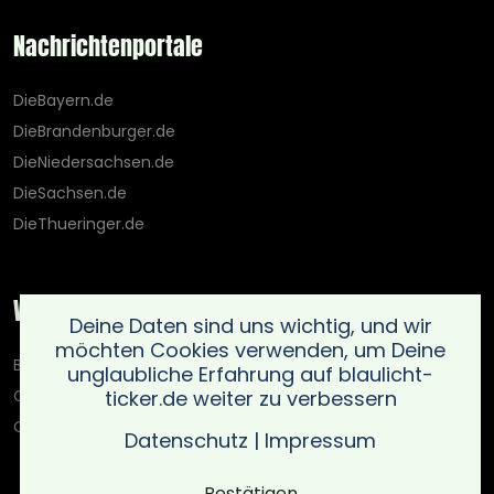
Nachrichtenportale
DieBayern.de
DieBrandenburger.de
DieNiedersachsen.de
DieSachsen.de
DieThueringer.de
Weitere Portale
Deine Daten sind uns wichtig, und wir
möchten Cookies verwenden, um Deine
Blaulicht-Ticker.de
unglaubliche Erfahrung auf blaulicht-
ticker.de weiter zu verbessern
Oberlausitz.holiday
OnlinedatingKompass.de
Datenschutz
|
Impressum
Bestätigen