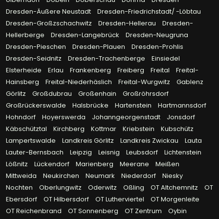
Dresden-Äußere Neustadt
Dresden-Friedrichstadt/ -Löbtau
Dresden-Großzschachwitz
Dresden-Hellerau
Dresden-
Hellerberge
Dresden-Langebrück
Dresden-Neugruna
Dresden-Pieschen
Dresden-Plauen
Dresden-Prohlis
Dresden-Seidnitz
Dresden-Trachenberge
Einsiedel
Elsterheide
Erlau
Frankenberg
Freiberg
Freital
Freital-
Hainsberg
Freital-Niederhäslich
Freital-Wurgwitz
Gablenz
Görlitz
Großdubrau
Großenhain
Großröhrsdorf
Großrückerswalde
Halsbrücke
Hartenstein
Hartmannsdorf
Hohndorf
Hoyerswerda
Johanngeorgenstadt
Jonsdorf
Käbschütztal
Kirchberg
Kottmar
Kriebstein
Kubschütz
Lampertswalde
Landkreis Görlitz
Landkreis Zwickau
Lauta
Lauter-Bernsbach
Leipzig
Leisnig
Leubsdorf
Lichtenstein
Lößnitz
Lückendorf
Marienberg
Meerane
Meißen
Mittweida
Neukirchen
Neumark
Niederdorf
Niesky
Nochten
Oberlungwitz
Oderwitz
Oßling
OT Altchemnitz
OT
Ebersdorf
OT Hilbersdorf
OT Lutherviertel
OT Morgenleite
OT Reichenbrand
OT Sonnenberg
OT Zentrum
Oybin