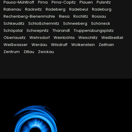
Pausa-Mühltroff
Pirna
Pirna-Copitz
Plauen
Pulsnitz
Rabenau
Rackwitz
Radeberg
Radebeul
Radeburg
Rechenberg-Bienenmühle
Riesa
Rochlitz
Rossau
Schkeuditz
Schloßchemnitz
Schneeberg
Schöneck
Schöpstal
Schwepnitz
Tharandt
Truppenübungsplatz
Oberlausitz
Wehrsdorf
Weinböhla
Weischlitz
Weißkeißel
Weißwasser
Werdau
Wilsdruff
Wolkenstein
Zeithain
Zentrum
Zittau
Zwickau