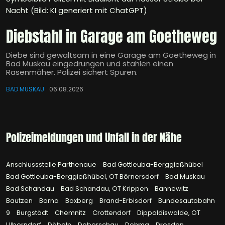
Nacht (Bild: KI generiert mit ChatGPT)
Diebstahl in Garage am Goetheweg
Diebe sind gewaltsam in eine Garage am Goetheweg in
Bad Muskau eingedrungen und stahlen einen
Rasenmäher. Polizei sichert Spuren.
BAD MUSKAU
06.08.2026
Polizeimeldungen und Unfall in der Nähe
Anschlussstelle Parthenaue
Bad Gottleuba-Berggießhübel
Bad Gottleuba-Berggießhübel, OT Börnersdorf
Bad Muskau
Bad Schandau
Bad Schandau, OT Krippen
Bannewitz
Bautzen
Borna
Boxberg
Brand-Erbisdorf
Bundesautobahn
9
Burgstädt
Chemnitz
Crottendorf
Dippoldiswalde, OT
Ulberndorf
Döbeln
Doberschau
Dohma
Dresden