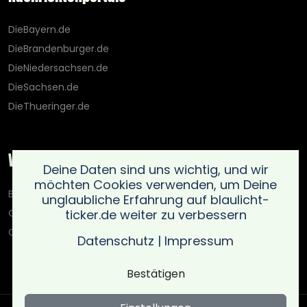
DieBayern.de
DieBrandenburger.de
DieNiedersachsen.de
DieSachsen.de
DieThueringer.de
Weitere Portale
Deine Daten sind uns wichtig, und wir
möchten Cookies verwenden, um Deine
Blaulicht-Ticker.de
unglaubliche Erfahrung auf blaulicht-
ticker.de weiter zu verbessern
Oberlausitz.holiday
OnlinedatingKompass.de
Datenschutz
|
Impressum
Bestätigen