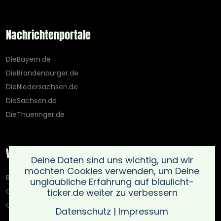
Nachrichtenportale
DieBayern.de
DieBrandenburger.de
DieNiedersachsen.de
DieSachsen.de
DieThueringer.de
Weitere Portale
Deine Daten sind uns wichtig, und wir
möchten Cookies verwenden, um Deine
Blaulicht-Ticker.de
unglaubliche Erfahrung auf blaulicht-
ticker.de weiter zu verbessern
Oberlausitz.holiday
OnlinedatingKompass.de
Datenschutz
|
Impressum