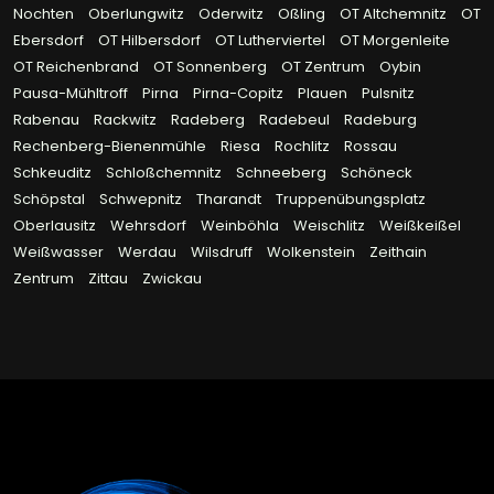
Nochten
Oberlungwitz
Oderwitz
Oßling
OT Altchemnitz
OT
Ebersdorf
OT Hilbersdorf
OT Lutherviertel
OT Morgenleite
OT Reichenbrand
OT Sonnenberg
OT Zentrum
Oybin
Pausa-Mühltroff
Pirna
Pirna-Copitz
Plauen
Pulsnitz
Rabenau
Rackwitz
Radeberg
Radebeul
Radeburg
Rechenberg-Bienenmühle
Riesa
Rochlitz
Rossau
Schkeuditz
Schloßchemnitz
Schneeberg
Schöneck
Schöpstal
Schwepnitz
Tharandt
Truppenübungsplatz
Oberlausitz
Wehrsdorf
Weinböhla
Weischlitz
Weißkeißel
Weißwasser
Werdau
Wilsdruff
Wolkenstein
Zeithain
Zentrum
Zittau
Zwickau