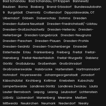
Bad Schandau
Bad Schandau, OT Krippen
Bannewitz
Bautzen
Borna
Boxberg
Brand-Erbisdorf
Bundesautobahn
9
Burgstädt
Chemnitz
Crottendorf
Dippoldiswalde, OT
Ulberndorf
Döbeln
Doberschau
Dohma
Dresden
Dresden-Äußere Neustadt
Dresden-Friedrichstadt/ -Löbtau
Dresden-Großzschachwitz
Dresden-Hellerau
Dresden-
Hellerberge
Dresden-Langebrück
Dresden-Neugruna
Dresden-Pieschen
Dresden-Plauen
Dresden-Prohlis
Dresden-Seidnitz
Dresden-Trachenberge
Einsiedel
Elsterheide
Erlau
Frankenberg
Freiberg
Freital
Freital-
Hainsberg
Freital-Niederhäslich
Freital-Wurgwitz
Gablenz
Görlitz
Großdubrau
Großenhain
Großröhrsdorf
Großrückerswalde
Halsbrücke
Hartenstein
Hartmannsdorf
Hohndorf
Hoyerswerda
Johanngeorgenstadt
Jonsdorf
Käbschütztal
Kirchberg
Kottmar
Kriebstein
Kubschütz
Lampertswalde
Landkreis Görlitz
Landkreis Zwickau
Lauta
Lauter-Bernsbach
Leipzig
Leisnig
Leubsdorf
Lichtenstein
Lößnitz
Lückendorf
Marienberg
Meerane
Meißen
Mittweida
Neukirchen
Neumark
Niederdorf
Niesky