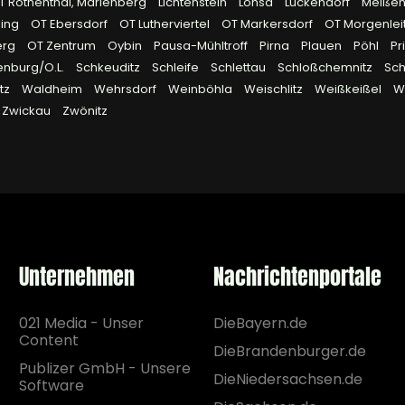
OT Rothenthal, Marienberg
Lichtenstein
Lohsa
Lückendorf
Meiße
ling
OT Ebersdorf
OT Lutherviertel
OT Markersdorf
OT Morgenlei
erg
OT Zentrum
Oybin
Pausa-Mühltroff
Pirna
Plauen
Pöhl
Pr
enburg/O.L.
Schkeuditz
Schleife
Schlettau
Schloßchemnitz
Sc
tz
Waldheim
Wehrsdorf
Weinböhla
Weischlitz
Weißkeißel
W
Zwickau
Zwönitz
Unternehmen
Nachrichtenportale
021 Media - Unser
DieBayern.de
Content
DieBrandenburger.de
Publizer GmbH - Unsere
DieNiedersachsen.de
Software