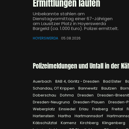
Ermittlungen laufen
Unbekannte stahlen am
Dienstagvormittag einer 67-Jährigen
am Lausitzer Platz in Hoyerswerda
Bargeld (ca. 1.000 Euro). Polizei ermittelt.
HOYERSWERDA
05.08.2026
Polizeimeldungen und Unfall in der Nä
Auerbach
BAB 4, Görlitz - Dresden
Bad Elster
B
Schandau, OT Krippen
Bannewitz
Bautzen
Bor
Doberschau
Dohma
Dresden
Dresden-Briesni
Dresden-Neugruna
Dresden-Plauen
Dresden-P
Weberplatz
Einsiedel
Erlau
Freiberg
Freital
F
Hartenstein
Hartha
Hartmannsdorf
Hartmanns
Käbschütztal
Kamenz
Kirchberg
Klingenberg