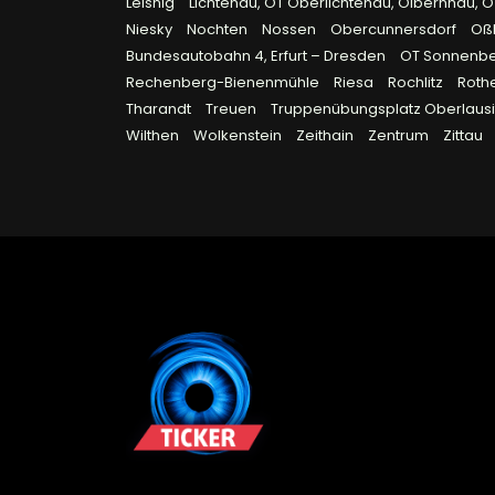
Leisnig
Lichtenau, OT Oberlichtenau, Olbernhau, 
Niesky
Nochten
Nossen
Obercunnersdorf
Oß
Bundesautobahn 4, Erfurt – Dresden
OT Sonnenb
Rechenberg-Bienenmühle
Riesa
Rochlitz
Roth
Tharandt
Treuen
Truppenübungsplatz Oberlausi
Wilthen
Wolkenstein
Zeithain
Zentrum
Zittau