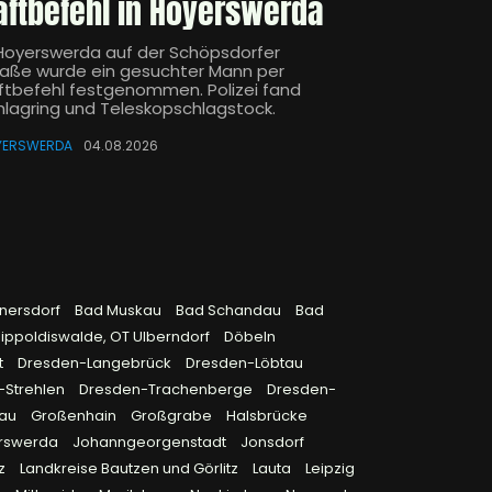
aftbefehl in Hoyerswerda
 Hoyerswerda auf der Schöpsdorfer
raße wurde ein gesuchter Mann per
ftbefehl festgenommen. Polizei fand
hlagring und Teleskopschlagstock.
YERSWERDA
04.08.2026
rnersdorf
Bad Muskau
Bad Schandau
Bad
ippoldiswalde, OT Ulberndorf
Döbeln
t
Dresden-Langebrück
Dresden-Löbtau
-Strehlen
Dresden-Trachenberge
Dresden-
rau
Großenhain
Großgrabe
Halsbrücke
rswerda
Johanngeorgenstadt
Jonsdorf
tz
Landkreise Bautzen und Görlitz
Lauta
Leipzig