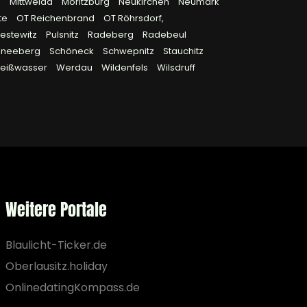
n
Mittweida
Moritzburg
Neukirchen
Neumark
te
OT Reichenbrand
OT Röhrsdorf,
iestewitz
Pulsnitz
Radeberg
Radebeul
hneeberg
Schöneck
Schwepnitz
Stauchitz
eißwasser
Werdau
Wildenfels
Wilsdruff
Weitere Portale
Blaulicht-Ticker.de
Oberlausitz.holiday
OnlinedatingKompass.de