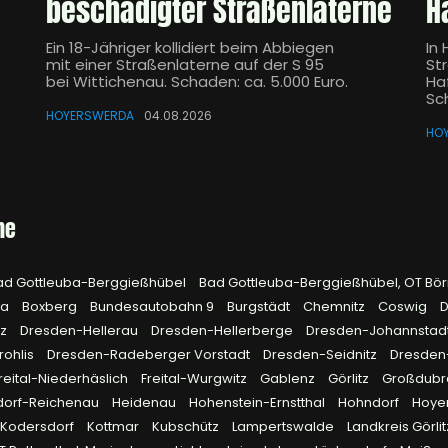
beschädigter Straßenlaterne
H
Ein 18-Jähriger kollidiert beim Abbiegen
In
mit einer Straßenlaterne auf der S 95
St
bei Wittichenau. Schaden: ca. 5.000 Euro.
Ha
Sc
HOYERSWERDA
04.08.2026
HO
he
ad Gottleuba-Berggießhübel
Bad Gottleuba-Berggießhübel, OT Bö
na
Boxberg
Bundesautobahn 9
Burgstädt
Chemnitz
Coswig
D
tz
Dresden-Hellerau
Dresden-Hellerberge
Dresden-Johannstad
rohlis
Dresden-Radeberger Vorstadt
Dresden-Seidnitz
Dresden
reital-Niederhäslich
Freital-Wurgwitz
Gablenz
Görlitz
Großdub
dorf-Reichenau
Heidenau
Hohenstein-Ernstthal
Hohndorf
Hoye
Kodersdorf
Kottmar
Kubschütz
Lampertswalde
Landkreis Görli