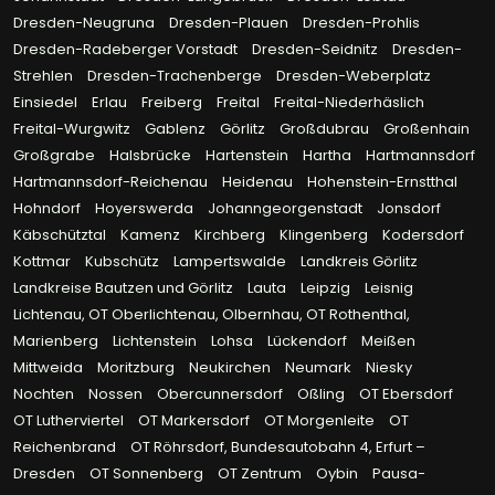
Dresden-Neugruna
Dresden-Plauen
Dresden-Prohlis
Dresden-Radeberger Vorstadt
Dresden-Seidnitz
Dresden-
Strehlen
Dresden-Trachenberge
Dresden-Weberplatz
Einsiedel
Erlau
Freiberg
Freital
Freital-Niederhäslich
Freital-Wurgwitz
Gablenz
Görlitz
Großdubrau
Großenhain
Großgrabe
Halsbrücke
Hartenstein
Hartha
Hartmannsdorf
Hartmannsdorf-Reichenau
Heidenau
Hohenstein-Ernstthal
Hohndorf
Hoyerswerda
Johanngeorgenstadt
Jonsdorf
Käbschütztal
Kamenz
Kirchberg
Klingenberg
Kodersdorf
Kottmar
Kubschütz
Lampertswalde
Landkreis Görlitz
Landkreise Bautzen und Görlitz
Lauta
Leipzig
Leisnig
Lichtenau, OT Oberlichtenau, Olbernhau, OT Rothenthal,
Marienberg
Lichtenstein
Lohsa
Lückendorf
Meißen
Mittweida
Moritzburg
Neukirchen
Neumark
Niesky
Nochten
Nossen
Obercunnersdorf
Oßling
OT Ebersdorf
OT Lutherviertel
OT Markersdorf
OT Morgenleite
OT
Reichenbrand
OT Röhrsdorf, Bundesautobahn 4, Erfurt –
Dresden
OT Sonnenberg
OT Zentrum
Oybin
Pausa-