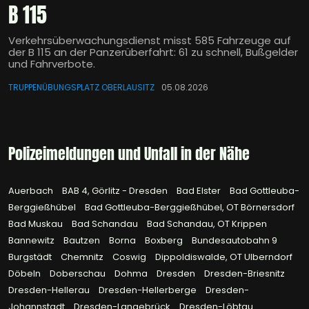
B 115
Verkehrsüberwachungsdienst misst 585 Fahrzeuge auf
der B 115 an der Panzerüberfahrt: 61 zu schnell, Bußgelder
und Fahrverbote.
TRUPPENÜBUNGSPLATZ OBERLAUSITZ
05.08.2026
Polizeimeldungen und Unfall in der Nähe
Auerbach
BAB 4, Görlitz - Dresden
Bad Elster
Bad Gottleuba-
Berggießhübel
Bad Gottleuba-Berggießhübel, OT Börnersdorf
Bad Muskau
Bad Schandau
Bad Schandau, OT Krippen
Bannewitz
Bautzen
Borna
Boxberg
Bundesautobahn 9
Burgstädt
Chemnitz
Coswig
Dippoldiswalde, OT Ulberndorf
Döbeln
Doberschau
Dohma
Dresden
Dresden-Briesnitz
Dresden-Hellerau
Dresden-Hellerberge
Dresden-
Johannstadt
Dresden-Langebrück
Dresden-Löbtau