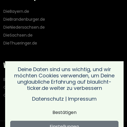
DieBayern.de
DieBrandenburger.de
DieNiedersachsen.de
DieSachsen.de
DieThueringer.de
Weitere Portale
Deine Daten sind uns wichtig, und wir
möchten Cookies verwenden, um Deine
Blaulicht-Ticker.de
unglaubliche Erfahrung auf blaulicht-
ticker.de weiter zu verbessern
Oberlausitz.holiday
OnlinedatingKompass.de
Datenschutz
|
Impressum
Bestätigen
Einstellungen