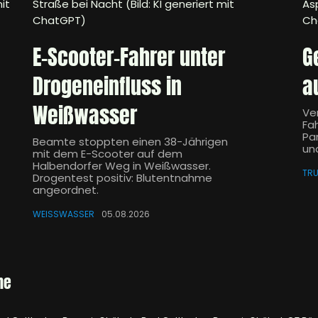
it
Straße bei Nacht (Bild: KI generiert mit
Asp
ChatGPT)
Ch
E-Scooter-Fahrer unter
G
Drogeneinfluss in
a
Weißwasser
Ve
Fa
Pa
Beamte stoppten einen 38-Jährigen
un
mit dem E-Scooter auf dem
Halbendorfer Weg in Weißwasser.
TRU
Drogentest positiv: Blutentnahme
angeordnet.
WEISSWASSER
05.08.2026
he