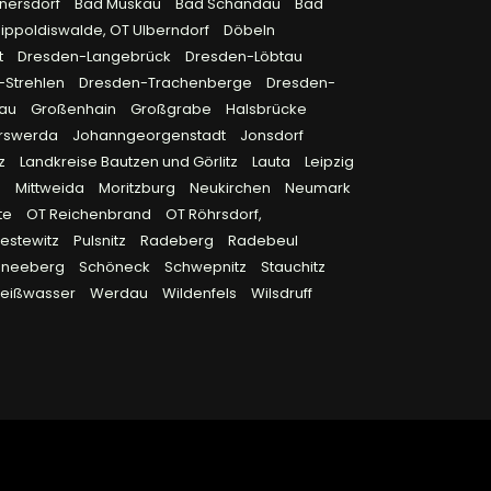
rnersdorf
Bad Muskau
Bad Schandau
Bad
ippoldiswalde, OT Ulberndorf
Döbeln
t
Dresden-Langebrück
Dresden-Löbtau
-Strehlen
Dresden-Trachenberge
Dresden-
rau
Großenhain
Großgrabe
Halsbrücke
rswerda
Johanngeorgenstadt
Jonsdorf
tz
Landkreise Bautzen und Görlitz
Lauta
Leipzig
n
Mittweida
Moritzburg
Neukirchen
Neumark
te
OT Reichenbrand
OT Röhrsdorf,
iestewitz
Pulsnitz
Radeberg
Radebeul
hneeberg
Schöneck
Schwepnitz
Stauchitz
eißwasser
Werdau
Wildenfels
Wilsdruff