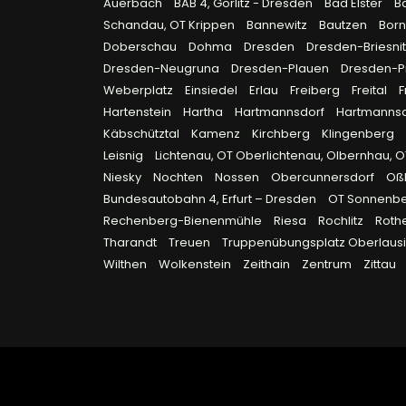
Auerbach
BAB 4, Görlitz - Dresden
Bad Elster
B
Schandau, OT Krippen
Bannewitz
Bautzen
Bor
Doberschau
Dohma
Dresden
Dresden-Briesni
Dresden-Neugruna
Dresden-Plauen
Dresden-P
Weberplatz
Einsiedel
Erlau
Freiberg
Freital
F
Hartenstein
Hartha
Hartmannsdorf
Hartmanns
Käbschütztal
Kamenz
Kirchberg
Klingenberg
Leisnig
Lichtenau, OT Oberlichtenau, Olbernhau, 
Niesky
Nochten
Nossen
Obercunnersdorf
Oß
Bundesautobahn 4, Erfurt – Dresden
OT Sonnenb
Rechenberg-Bienenmühle
Riesa
Rochlitz
Roth
Tharandt
Treuen
Truppenübungsplatz Oberlausi
Wilthen
Wolkenstein
Zeithain
Zentrum
Zittau