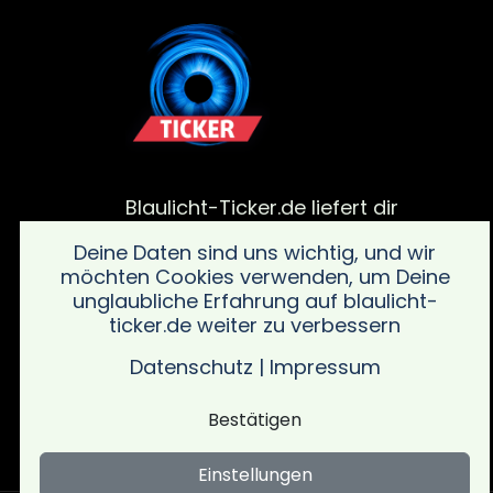
Blaulicht-Ticker.de liefert dir
aktuelle Meldungen von
Deine Daten sind uns wichtig, und wir
Polizei, Feuerwehr und von
möchten Cookies verwenden, um Deine
Rettungsdiensteinsätze. Bleib
unglaubliche Erfahrung auf blaulicht-
informiert über alle wichtigen
ticker.de weiter zu verbessern
Vorfälle in deiner Region mit
schnellen und verlässlichen
Datenschutz
|
Impressum
Updates sowie wichtigen
Sicherheitsinformationen.
Bestätigen
Einstellungen