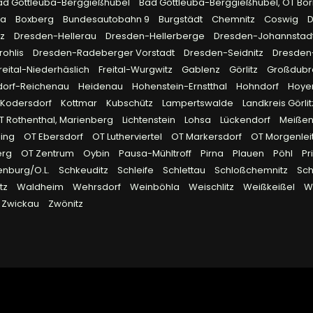
ad Gottleuba-Berggießhübel
Bad Gottleuba-Berggießhübel, OT Bö
na
Boxberg
Bundesautobahn 9
Burgstädt
Chemnitz
Coswig
D
tz
Dresden-Hellerau
Dresden-Hellerberge
Dresden-Johannstad
rohlis
Dresden-Radeberger Vorstadt
Dresden-Seidnitz
Dresden
reital-Niederhäslich
Freital-Wurgwitz
Gablenz
Görlitz
Großdub
dorf-Reichenau
Heidenau
Hohenstein-Ernstthal
Hohndorf
Hoye
Kodersdorf
Kottmar
Kubschütz
Lampertswalde
Landkreis Görli
OT Rothenthal, Marienberg
Lichtenstein
Lohsa
Lückendorf
Meiße
ling
OT Ebersdorf
OT Lutherviertel
OT Markersdorf
OT Morgenlei
erg
OT Zentrum
Oybin
Pausa-Mühltroff
Pirna
Plauen
Pöhl
Pr
enburg/O.L.
Schkeuditz
Schleife
Schlettau
Schloßchemnitz
Sc
tz
Waldheim
Wehrsdorf
Weinböhla
Weischlitz
Weißkeißel
W
Zwickau
Zwönitz