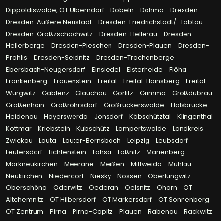
Dippoldiswalde, OT Ulberndorf
Döbeln
Dohma
Dresden
Dresden-Äußere Neustadt
Dresden-Friedrichstadt/ -Löbtau
Dresden-Großzschachwitz
Dresden-Hellerau
Dresden-
Hellerberge
Dresden-Pieschen
Dresden-Plauen
Dresden-
Prohlis
Dresden-Seidnitz
Dresden-Trachenberge
Ebersbach-Neugersdorf
Einsiedel
Elsterheide
Flöha
Frankenberg
Frauenstein
Freital
Freital-Hainsberg
Freital-
Wurgwitz
Gablenz
Glauchau
Görlitz
Grimma
Großdubrau
Großenhain
Großröhrsdorf
Großrückerswalde
Halsbrücke
Heidenau
Hoyerswerda
Jonsdorf
Käbschütztal
Klingenthal
Kottmar
Kriebstein
Kubschütz
Lampertswalde
Landkreis
Zwickau
Lauta
Lauter-Bernsbach
Leipzig
Leubsdorf
Leutersdorf
Lichtenstein
Lohsa
Lößnitz
Marienberg
Markneukirchen
Meerane
Meißen
Mittweida
Mühlau
Neukirchen
Niederdorf
Niesky
Nossen
Oberlungwitz
Oberschöna
Oderwitz
Oederan
Oelsnitz
Ohorn
OT
Altchemnitz
OT Hilbersdorf
OT Markersdorf
OT Sonnenberg
OT Zentrum
Pirna
Pirna-Copitz
Plauen
Rabenau
Rackwitz