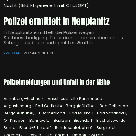
Nacht (Bild: KI generiert mit ChatGPT)
Polizei ermittelt in Neuplanitz
In Neuplanitz ermittelt die Polizei wegen
Sachbeschädigung: Täter drangen in ein ehemaliges
Schulgebäude ein und sprühten Graffiti.
ZWICKAU
VOR 44 MINUTEN
Polizeimeldungen und Unfall in der Nähe
Annaberg-Buchholz
Anschlussstelle Parthenaue
Augustusburg
Bad Gottleuba-Berggießhübel
Bad Gottleuba-
Berggießhübel, OT Börnersdorf
Bad Muskau
Bad Schandau,
OT Krippen
Bannewitz
Bautzen
Bischdorf
Bischofswerda
Borna
Brand-Erbisdorf
Bundesautobahn 9
Burgstädt
Chemnitz
Coswig
Crottendorf
Dippoldiswalde