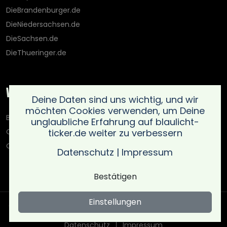
DieBrandenburger.de
DieNiedersachsen.de
DieSachsen.de
DieThueringer.de
Weitere Portale
Deine Daten sind uns wichtig, und wir
möchten Cookies verwenden, um Deine
Blaulicht-Ticker.de
unglaubliche Erfahrung auf blaulicht-
ticker.de weiter zu verbessern
Oberlausitz.holiday
OnlinedatingKompass.de
Datenschutz
|
Impressum
Bestätigen
Einstellungen
Copyright © Blaulicht Ticker 2026 .
Ein Service der 021 Media
UG (haftungsbeschränkt)
. All rights reserved
Datenschutz
Impressum