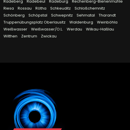
Radeberg
Radebeul
Radeburg
Rechenberg-Bienenmühle
Riesa
Rossau
Rötha
Schkeuditz
Schloßchemnitz
Schönberg
Schöpstal
Schwepnitz
Sehmatal
Tharandt
Truppenübungsplatz Oberlausitz
Waldenburg
Weinböhla
Weißwasser
Weißwasser/O.L.
Werdau
Wilkau-Haßlau
Wilthen
Zentrum
Zwickau