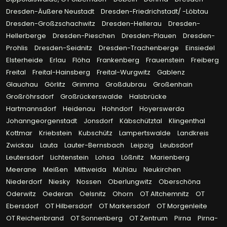
Dresden-Äußere Neustadt
Dresden-Friedrichstadt/ -Löbtau
Dresden-Großzschachwitz
Dresden-Hellerau
Dresden-
Hellerberge
Dresden-Pieschen
Dresden-Plauen
Dresden-
Prohlis
Dresden-Seidnitz
Dresden-Trachenberge
Einsiedel
Elsterheide
Erlau
Flöha
Frankenberg
Frauenstein
Freiberg
Freital
Freital-Hainsberg
Freital-Wurgwitz
Gablenz
Glauchau
Görlitz
Grimma
Großdubrau
Großenhain
Großröhrsdorf
Großrückerswalde
Halsbrücke
Hartmannsdorf
Heidenau
Hohndorf
Hoyerswerda
Johanngeorgenstadt
Jonsdorf
Käbschütztal
Klingenthal
Kottmar
Kriebstein
Kubschütz
Lampertswalde
Landkreis
Zwickau
Lauta
Lauter-Bernsbach
Leipzig
Leubsdorf
Leutersdorf
Lichtenstein
Lohsa
Lößnitz
Marienberg
Meerane
Meißen
Mittweida
Mühlau
Neukirchen
Niederdorf
Niesky
Nossen
Oberlungwitz
Oberschöna
Oderwitz
Oederan
Oelsnitz
Ohorn
OT Altchemnitz
OT
Ebersdorf
OT Hilbersdorf
OT Markersdorf
OT Morgenleite
OT Reichenbrand
OT Sonnenberg
OT Zentrum
Pirna
Pirna-