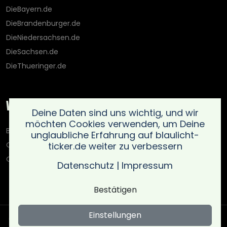
DieBayern.de
DieBrandenburger.de
DieNiedersachsen.de
DieSachsen.de
DieThueringer.de
Weitere Portale
Deine Daten sind uns wichtig, und wir
möchten Cookies verwenden, um Deine
Blaulicht-Ticker.de
unglaubliche Erfahrung auf blaulicht-
ticker.de weiter zu verbessern
Oberlausitz.holiday
OnlinedatingKompass.de
Datenschutz
|
Impressum
Bestätigen
Einstellungen
Copyright © Blaulicht Ticker 2026 .
Ein Service der 021 Media
UG (haftungsbeschränkt)
. All rights reserved