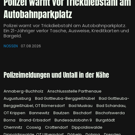
Polizei warnt vor Trickdiebstahl am
Autobahnparkplatz
Polizei warnt vor Trickdiebstahl am Autobahnparkplatz.
Ein 21-Jähriger verlor Tasche, Ausweise, Kreditkarten und
Bargeld.
NOSSEN
07.08.2026
Polizeimeldungen und Unfall in der Nähe
Annaberg-Buchholz
Anschlussstelle Parthenaue
Augustusburg
Bad Gottleuba-Berggießhübel
Bad Gottleuba-
Berggießhübel, OT Börnersdorf
Bad Muskau
Bad Schandau,
OT Krippen
Bannewitz
Bautzen
Bischdorf
Bischofswerda
Borna
Brand-Erbisdorf
Bundesautobahn 9
Burgstädt
Chemnitz
Coswig
Crottendorf
Dippoldiswalde
Dippoldiswalde, OT Ulberndorf
Döbeln
Dohma
Dresden