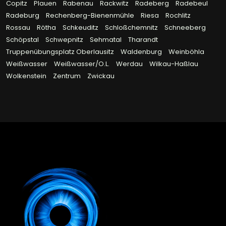
Copitz
Plauen
Rabenau
Rackwitz
Radeberg
Radebeul
Radeburg
Rechenberg-Bienenmühle
Riesa
Rochlitz
Rossau
Rötha
Schkeuditz
Schloßchemnitz
Schneeberg
Schöpstal
Schwepnitz
Sehmatal
Tharandt
Truppenübungsplatz Oberlausitz
Waldenburg
Weinböhla
Weißwasser
Weißwasser/O.L.
Werdau
Wilkau-Haßlau
Wolkenstein
Zentrum
Zwickau