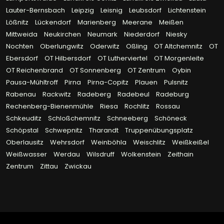
Lauter-Bernsbach
Leipzig
Leisnig
Leubsdorf
Lichtenstein
Lößnitz
Lückendorf
Marienberg
Meerane
Meißen
Mittweida
Neukirchen
Neumark
Niederdorf
Niesky
Nochten
Oberlungwitz
Oderwitz
Oßling
OT Altchemnitz
OT
Ebersdorf
OT Hilbersdorf
OT Lutherviertel
OT Morgenleite
OT Reichenbrand
OT Sonnenberg
OT Zentrum
Oybin
Pausa-Mühltroff
Pirna
Pirna-Copitz
Plauen
Pulsnitz
Rabenau
Rackwitz
Radeberg
Radebeul
Radeburg
Rechenberg-Bienenmühle
Riesa
Rochlitz
Rossau
Schkeuditz
Schloßchemnitz
Schneeberg
Schöneck
Schöpstal
Schwepnitz
Tharandt
Truppenübungsplatz
Oberlausitz
Wehrsdorf
Weinböhla
Weischlitz
Weißkeißel
Weißwasser
Werdau
Wilsdruff
Wolkenstein
Zeithain
Zentrum
Zittau
Zwickau