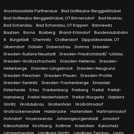
Anschlussstelle Parthenaue
Bad Gottleuba-Berggießhübel
Bad Gottleuba-Berggießhübel, OT Börnersdorf
Bad Muskau
Bad Schandau
Bad Schandau, OT Krippen
Bannewitz
Bautzen
Borna
Boxberg
Brand-Erbisdorf
Bundesautobahn
9
Burgstädt
Chemnitz
Crottendorf
Dippoldiswalde, OT
Ulberndorf
Döbeln
Doberschau
Dohma
Dresden
Dresden-Äußere Neustadt
Dresden-Friedrichstadt/ -Löbtau
Dresden-Großzschachwitz
Dresden-Hellerau
Dresden-
Hellerberge
Dresden-Langebrück
Dresden-Neugruna
Dresden-Pieschen
Dresden-Plauen
Dresden-Prohlis
Dresden-Seidnitz
Dresden-Trachenberge
Einsiedel
Elsterheide
Erlau
Frankenberg
Freiberg
Freital
Freital-
Hainsberg
Freital-Niederhäslich
Freital-Wurgwitz
Gablenz
Görlitz
Großdubrau
Großenhain
Großröhrsdorf
Großrückerswalde
Halsbrücke
Hartenstein
Hartmannsdorf
Hohndorf
Hoyerswerda
Johanngeorgenstadt
Jonsdorf
Käbschütztal
Kirchberg
Kottmar
Kriebstein
Kubschütz
Lampertswalde
Landkreis Görlitz
Landkreis Zwickau
Lauta