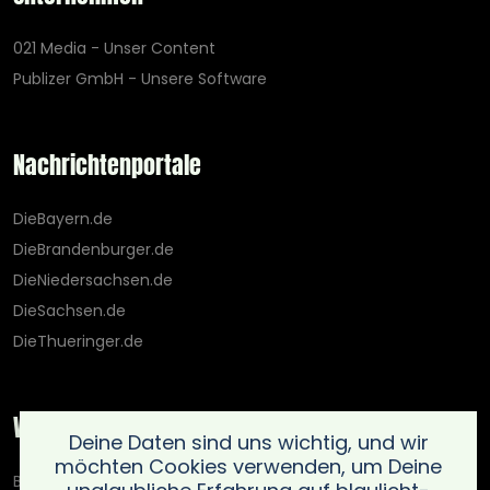
021 Media - Unser Content
Publizer GmbH - Unsere Software
Nachrichtenportale
DieBayern.de
DieBrandenburger.de
DieNiedersachsen.de
DieSachsen.de
DieThueringer.de
Weitere Portale
Deine Daten sind uns wichtig, und wir
möchten Cookies verwenden, um Deine
Blaulicht-Ticker.de