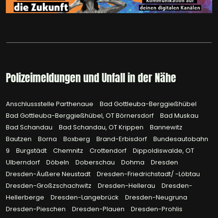
Polizeimeldungen und Unfall in der Nähe
Anschlussstelle Parthenaue
Bad Gottleuba-Berggießhübel
Bad Gottleuba-Berggießhübel, OT Börnersdorf
Bad Muskau
Bad Schandau
Bad Schandau, OT Krippen
Bannewitz
Bautzen
Borna
Boxberg
Brand-Erbisdorf
Bundesautobahn
9
Burgstädt
Chemnitz
Crottendorf
Dippoldiswalde, OT
Ulberndorf
Döbeln
Doberschau
Dohma
Dresden
Dresden-Äußere Neustadt
Dresden-Friedrichstadt/ -Löbtau
Dresden-Großzschachwitz
Dresden-Hellerau
Dresden-
Hellerberge
Dresden-Langebrück
Dresden-Neugruna
Dresden-Pieschen
Dresden-Plauen
Dresden-Prohlis