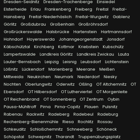
Dresden-Seidnitz
Dresden-Trachenberge
Einsiedel
Elsterheide
Erlau
Frankenberg
Freiberg
Freital
Freital-
Hainsberg
Freital-Niederhäslich
Freital-Wurgwitz
Gablenz
Görlitz
Großdubrau
Großenhain
Großröhrsdorf
Großrückerswalde
Halsbrücke
Hartenstein
Hartmannsdorf
Hohndorf
Hoyerswerda
Johanngeorgenstadt
Jonsdorf
Käbschütztal
Kirchberg
Kottmar
Kriebstein
Kubschütz
Lampertswalde
Landkreis Görlitz
Landkreis Zwickau
Lauta
Lauter-Bernsbach
Leipzig
Leisnig
Leubsdorf
Lichtenstein
Lößnitz
Lückendorf
Marienberg
Meerane
Meißen
Mittweida
Neukirchen
Neumark
Niederdorf
Niesky
Nochten
Oberlungwitz
Oderwitz
Oßling
OT Altchemnitz
OT
Ebersdorf
OT Hilbersdorf
OT Lutherviertel
OT Morgenleite
OT Reichenbrand
OT Sonnenberg
OT Zentrum
Oybin
Pausa-Mühltroff
Pirna
Pirna-Copitz
Plauen
Pulsnitz
Rabenau
Rackwitz
Radeberg
Radebeul
Radeburg
Rechenberg-Bienenmühle
Riesa
Rochlitz
Rossau
Schkeuditz
Schloßchemnitz
Schneeberg
Schöneck
Schöpstal
Schwepnitz
Tharandt
Truppenübungsplatz