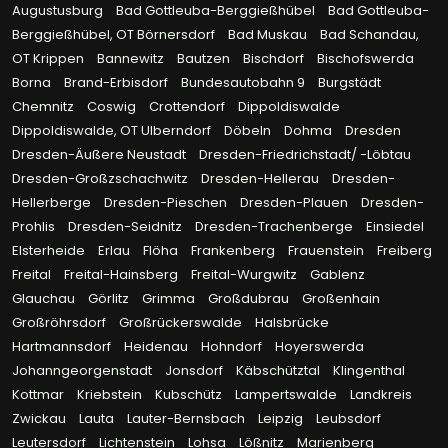
Augustusburg
Bad Gottleuba-Berggießhübel
Bad Gottleuba-
Berggießhübel, OT Börnersdorf
Bad Muskau
Bad Schandau,
OT Krippen
Bannewitz
Bautzen
Bischdorf
Bischofswerda
Borna
Brand-Erbisdorf
Bundesautobahn 9
Burgstädt
Chemnitz
Coswig
Crottendorf
Dippoldiswalde
Dippoldiswalde, OT Ulberndorf
Döbeln
Dohma
Dresden
Dresden-Äußere Neustadt
Dresden-Friedrichstadt/ -Löbtau
Dresden-Großzschachwitz
Dresden-Hellerau
Dresden-
Hellerberge
Dresden-Pieschen
Dresden-Plauen
Dresden-
Prohlis
Dresden-Seidnitz
Dresden-Trachenberge
Einsiedel
Elsterheide
Erlau
Flöha
Frankenberg
Frauenstein
Freiberg
Freital
Freital-Hainsberg
Freital-Wurgwitz
Gablenz
Glauchau
Görlitz
Grimma
Großdubrau
Großenhain
Großröhrsdorf
Großrückerswalde
Halsbrücke
Hartmannsdorf
Heidenau
Hohndorf
Hoyerswerda
Johanngeorgenstadt
Jonsdorf
Käbschütztal
Klingenthal
Kottmar
Kriebstein
Kubschütz
Lampertswalde
Landkreis
Zwickau
Lauta
Lauter-Bernsbach
Leipzig
Leubsdorf
Leutersdorf
Lichtenstein
Lohsa
Lößnitz
Marienberg