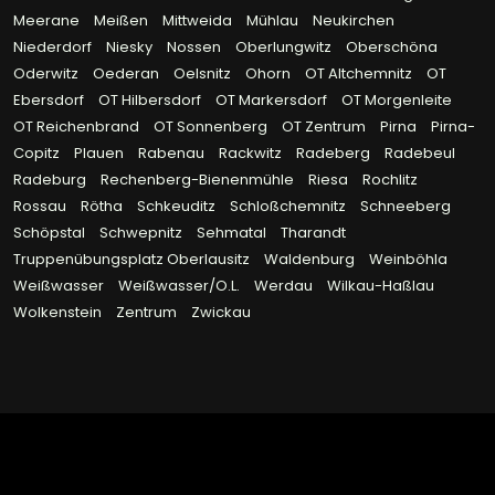
Meerane
Meißen
Mittweida
Mühlau
Neukirchen
Niederdorf
Niesky
Nossen
Oberlungwitz
Oberschöna
Oderwitz
Oederan
Oelsnitz
Ohorn
OT Altchemnitz
OT
Ebersdorf
OT Hilbersdorf
OT Markersdorf
OT Morgenleite
OT Reichenbrand
OT Sonnenberg
OT Zentrum
Pirna
Pirna-
Copitz
Plauen
Rabenau
Rackwitz
Radeberg
Radebeul
Radeburg
Rechenberg-Bienenmühle
Riesa
Rochlitz
Rossau
Rötha
Schkeuditz
Schloßchemnitz
Schneeberg
Schöpstal
Schwepnitz
Sehmatal
Tharandt
Truppenübungsplatz Oberlausitz
Waldenburg
Weinböhla
Weißwasser
Weißwasser/O.L.
Werdau
Wilkau-Haßlau
Wolkenstein
Zentrum
Zwickau