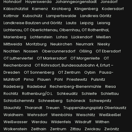
Hohndorf
Hoyerswerda
Johanngeorgenstadt
Jonsdorf
Käbschütztal
Kamenz
Kirchberg
Klingenberg
Kodersdorf
Kottmar
Kubschütz
Lampertswalde
Landkreis Görlitz
Landkreise Bautzen und Görlitz
Lauta
Leipzig
Leisnig
Lichtenau, OT Oberlichtenau, Olbernhau, OT Rothenthal,
Marienberg
Lichtenstein
Lohsa
Lückendorf
Meißen
Mittweida
Moritzburg
Neukirchen
Neumark
Niesky
Nochten
Nossen
Obercunnersdorf
Oßling
OT Ebersdorf
OT Lutherviertel
OT Markersdorf
OT Morgenleite
OT
Reichenbrand
OT Röhrsdorf, Bundesautobahn 4, Erfurt –
Dresden
OT Sonnenberg
OT Zentrum
Oybin
Pausa-
Mühltroff
Pirna
Plauen
Pöhl
Priestewitz
Pulsnitz
Radeberg
Radebeul
Rechenberg-Bienenmühle
Riesa
Rochlitz
Rothenburg/O.L.
Schkeuditz
Schleife
Schlettau
Schloßchemnitz
Schneeberg
Schöneck
Schwepnitz
Stauchitz
Tharandt
Treuen
Truppenübungsplatz Oberlausitz
Waldheim
Wehrsdorf
Weinböhla
Weischlitz
Weißkeißel
Weißwasser
Werdau
Wildenfels
Wilsdruff
Wilthen
Wolkenstein
Zeithain
Zentrum
Zittau
Zwickau
Zwönitz