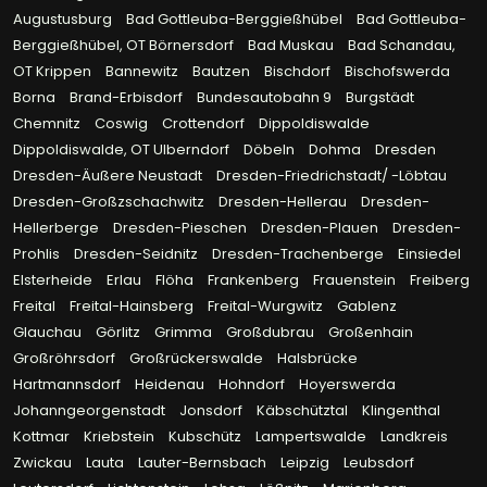
Augustusburg
Bad Gottleuba-Berggießhübel
Bad Gottleuba-
Berggießhübel, OT Börnersdorf
Bad Muskau
Bad Schandau,
OT Krippen
Bannewitz
Bautzen
Bischdorf
Bischofswerda
Borna
Brand-Erbisdorf
Bundesautobahn 9
Burgstädt
Chemnitz
Coswig
Crottendorf
Dippoldiswalde
Dippoldiswalde, OT Ulberndorf
Döbeln
Dohma
Dresden
Dresden-Äußere Neustadt
Dresden-Friedrichstadt/ -Löbtau
Dresden-Großzschachwitz
Dresden-Hellerau
Dresden-
Hellerberge
Dresden-Pieschen
Dresden-Plauen
Dresden-
Prohlis
Dresden-Seidnitz
Dresden-Trachenberge
Einsiedel
Elsterheide
Erlau
Flöha
Frankenberg
Frauenstein
Freiberg
Freital
Freital-Hainsberg
Freital-Wurgwitz
Gablenz
Glauchau
Görlitz
Grimma
Großdubrau
Großenhain
Großröhrsdorf
Großrückerswalde
Halsbrücke
Hartmannsdorf
Heidenau
Hohndorf
Hoyerswerda
Johanngeorgenstadt
Jonsdorf
Käbschütztal
Klingenthal
Kottmar
Kriebstein
Kubschütz
Lampertswalde
Landkreis
Zwickau
Lauta
Lauter-Bernsbach
Leipzig
Leubsdorf