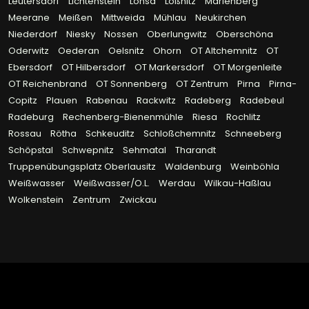
Leutersdorf
Lichtenstein
Lohsa
Lößnitz
Marienberg
Meerane
Meißen
Mittweida
Mühlau
Neukirchen
Niederdorf
Niesky
Nossen
Oberlungwitz
Oberschöna
Oderwitz
Oederan
Oelsnitz
Ohorn
OT Altchemnitz
OT
Ebersdorf
OT Hilbersdorf
OT Markersdorf
OT Morgenleite
OT Reichenbrand
OT Sonnenberg
OT Zentrum
Pirna
Pirna-
Copitz
Plauen
Rabenau
Rackwitz
Radeberg
Radebeul
Radeburg
Rechenberg-Bienenmühle
Riesa
Rochlitz
Rossau
Rötha
Schkeuditz
Schloßchemnitz
Schneeberg
Schöpstal
Schwepnitz
Sehmatal
Tharandt
Truppenübungsplatz Oberlausitz
Waldenburg
Weinböhla
Weißwasser
Weißwasser/O.L.
Werdau
Wilkau-Haßlau
Wolkenstein
Zentrum
Zwickau