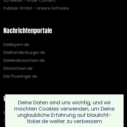
021 Media - Unser Content
Publizer GmbH - Unsere Software
Nachrichtenportale
DieBayern.de
DieBrandenburger.de
DieNiedersachsen.de
DieSachsen.de
DieThueringer.de
Weitere Portale
Deine Daten sind uns wichtig, und wir
möchten Cookies verwenden, um Deine
Blaulicht-Ticker.de
unglaubliche Erfahrung auf blaulicht-
ticker.de weiter zu verbessern
Oberlausitz.holiday