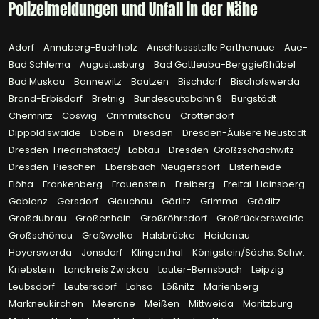
Polizeimeldungen und Unfall in der Nähe
Adorf
Annaberg-Buchholz
Anschlussstelle Parthenaue
Aue-
Bad Schlema
Augustusburg
Bad Gottleuba-Berggießhübel
Bad Muskau
Bannewitz
Bautzen
Bischdorf
Bischofswerda
Brand-Erbisdorf
Bretnig
Bundesautobahn 9
Burgstädt
Chemnitz
Coswig
Crimmitschau
Crottendorf
Dippoldiswalde
Döbeln
Dresden
Dresden-Äußere Neustadt
Dresden-Friedrichstadt/ -Löbtau
Dresden-Großzschachwitz
Dresden-Pieschen
Ebersbach-Neugersdorf
Elsterheide
Flöha
Frankenberg
Frauenstein
Freiberg
Freital-Hainsberg
Gablenz
Gersdorf
Glauchau
Görlitz
Grimma
Gröditz
Großdubrau
Großenhain
Großröhrsdorf
Großrückerswalde
Großschönau
Großwelka
Halsbrücke
Heidenau
Hoyerswerda
Jonsdorf
Klingenthal
Königstein/Sächs. Schw.
Kriebstein
Landkreis Zwickau
Lauter-Bernsbach
Leipzig
Leubsdorf
Leutersdorf
Lohsa
Lößnitz
Marienberg
Markneukirchen
Meerane
Meißen
Mittweida
Moritzburg