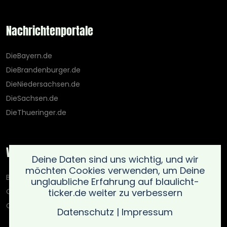
Nachrichtenportale
DieBayern.de
DieBrandenburger.de
DieNiedersachsen.de
DieSachsen.de
DieThueringer.de
Weitere Portale
Deine Daten sind uns wichtig, und wir
möchten Cookies verwenden, um Deine
Blaulicht-Ticker.de
unglaubliche Erfahrung auf blaulicht-
ticker.de weiter zu verbessern
Oberlausitz.holiday
OnlinedatingKompass.de
Datenschutz
|
Impressum