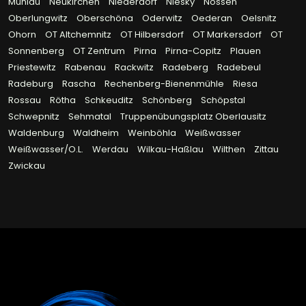
Mühlau
Neukirchen
Niederdorf
Niesky
Nossen
Oberlungwitz
Oberschöna
Oderwitz
Oederan
Oelsnitz
Ohorn
OT Altchemnitz
OT Hilbersdorf
OT Markersdorf
OT
Sonnenberg
OT Zentrum
Pirna
Pirna-Copitz
Plauen
Priestewitz
Rabenau
Rackwitz
Radeberg
Radebeul
Radeburg
Rascha
Rechenberg-Bienenmühle
Riesa
Rossau
Rötha
Schkeuditz
Schönberg
Schöpstal
Schwepnitz
Sehmatal
Truppenübungsplatz Oberlausitz
Waldenburg
Waldheim
Weinböhla
Weißwasser
Weißwasser/O.L.
Werdau
Wilkau-Haßlau
Wilthen
Zittau
Zwickau