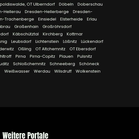
poldiswalde, OT Ulberndorf
Döbeln
Doberschau
n-Hellerau
Dresden-Hellerberge
Dresden-
en-Trachenberge
Einsiedel
Elsterheide
Erlau
ubrau
Großenhain
Großröhrsdorf
sdorf
Käbschütztal
Kirchberg
Kottmar
snig
Leubsdorf
Lichtenstein
Lößnitz
Lückendorf
derwitz
Oßling
OT Altchemnitz
OT Ebersdorf
ltroff
Pirna
Pirna-Copitz
Plauen
Pulsnitz
uditz
Schloßchemnitz
Schneeberg
Schöneck
l
Weißwasser
Werdau
Wilsdruff
Wolkenstein
Weitere Portale