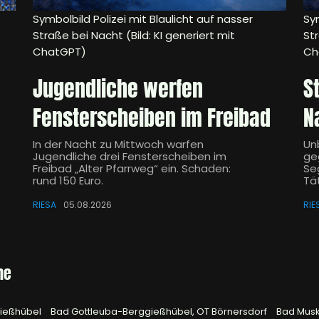
Symbolbild Polizei mit Blaulicht auf nasser
Sym
Straße bei Nacht (Bild: KI generiert mit
Str
ChatGPT)
Ch
Jugendliche werfen
S
Fensterscheiben im Freibad
N
In der Nacht zu Mittwoch warfen
Un
Jugendliche drei Fensterscheiben im
ge
Freibad „Alter Pfarrweg“ ein. Schaden:
Se
rund 150 Euro.
Tä
RIESA
05.08.2026
RIE
he
gießhübel
Bad Gottleuba-Berggießhübel, OT Börnersdorf
Bad Mus