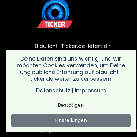
Blaulicht-Ticker.de liefert dir
aktuelle Meldungen von
Deine Daten sind uns wichtig, und wir
Polizei, Feuerwehr und von
möchten Cookies verwenden, um Deine
Rettungsdiensteinsätze. Bleib
unglaubliche Erfahrung auf blaulicht-
informiert über alle wichtigen
ticker.de weiter zu verbessern
Vorfälle in deiner Region mit
schnellen und verlässlichen
Datenschutz
|
Impressum
Updates sowie wichtigen
Sicherheitsinformationen.
Bestätigen
Einstellungen
Copyright © Blaulicht Ticker 2026 .
Ein Service 