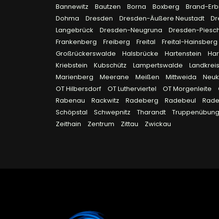
Bannewitz
Bautzen
Borna
Boxberg
Brand-Erb
Dohma
Dresden
Dresden-Äußere Neustadt
Dr
Langebrück
Dresden-Neugruna
Dresden-Piesc
Frankenberg
Freiberg
Freital
Freital-Hainsberg
Großrückerswalde
Halsbrücke
Hartenstein
Ha
Kriebstein
Kubschütz
Lampertswalde
Landkreis
Marienberg
Meerane
Meißen
Mittweida
Neuk
OT Hilbersdorf
OT Lutherviertel
OT Morgenleite
Rabenau
Rackwitz
Radeberg
Radebeul
Rad
Schöpstal
Schwepnitz
Tharandt
Truppenübungs
Zeithain
Zentrum
Zittau
Zwickau