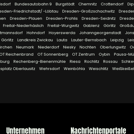
isdorf
Bundesautobahn 9
Burgstädt
Chemnitz
Crottendorf
Dip
esden-Friedrichstadt/ -Löbtau
Dresden-Großzschachwitz
Dresde
hen
Dresden-Plauen
Dresden-Prohlis
Dresden-Seidnitz
Dresd
Freital-Niederhäslich
Freital-Wurgwitz
Gablenz
Görlitz
Großd
rtmannsdorf
Hohndorf
Hoyerswerda
Johanngeorgenstadt
Jon
 Görlitz
Landkreis Zwickau
Lauta
Lauter-Bernsbach
Leipzig
Lei
irchen
Neumark
Niederdorf
Niesky
Nochten
Oberlungwitz
O
OT Reichenbrand
OT Sonnenberg
OT Zentrum
Oybin
Pausa-Müh
eburg
Rechenberg-Bienenmühle
Riesa
Rochlitz
Rossau
Schke
platz Oberlausitz
Wehrsdorf
Weinböhla
Weischlitz
Weißkeiße
Unternehmen
Nachrichtenportale