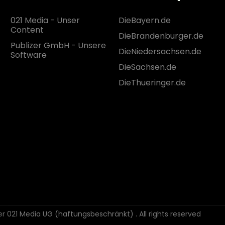
021 Media - Unser
DieBayern.de
Content
DieBrandenburger.de
Publizer GmbH - Unsere
DieNiedersachsen.de
Software
DieSachsen.de
DieThueringer.de
der 021 Media UG (haftungsbeschränkt)
. All rights reserved