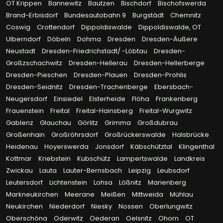
OT Krippen
Bannewitz
Bautzen
Bischdorf
Bischofswerda
Brand-Erbisdorf
Bundesautobahn 9
Burgstädt
Chemnitz
Coswig
Crottendorf
Dippoldiswalde
Dippoldiswalde, OT
Ulberndorf
Döbeln
Dohma
Dresden
Dresden-Äußere
Neustadt
Dresden-Friedrichstadt/ -Löbtau
Dresden-
Großzschachwitz
Dresden-Hellerau
Dresden-Hellerberge
Dresden-Pieschen
Dresden-Plauen
Dresden-Prohlis
Dresden-Seidnitz
Dresden-Trachenberge
Ebersbach-
Neugersdorf
Einsiedel
Elsterheide
Flöha
Frankenberg
Frauenstein
Freital
Freital-Hainsberg
Freital-Wurgwitz
Gablenz
Glauchau
Görlitz
Grimma
Großdubrau
Großenhain
Großröhrsdorf
Großrückerswalde
Halsbrücke
Heidenau
Hoyerswerda
Jonsdorf
Käbschütztal
Klingenthal
Kottmar
Kriebstein
Kubschütz
Lampertswalde
Landkreis
Zwickau
Lauta
Lauter-Bernsbach
Leipzig
Leubsdorf
Leutersdorf
Lichtenstein
Lohsa
Lößnitz
Marienberg
Markneukirchen
Meerane
Meißen
Mittweida
Mühlau
Neukirchen
Niederdorf
Niesky
Nossen
Oberlungwitz
Oberschöna
Oderwitz
Oederan
Oelsnitz
Ohorn
OT