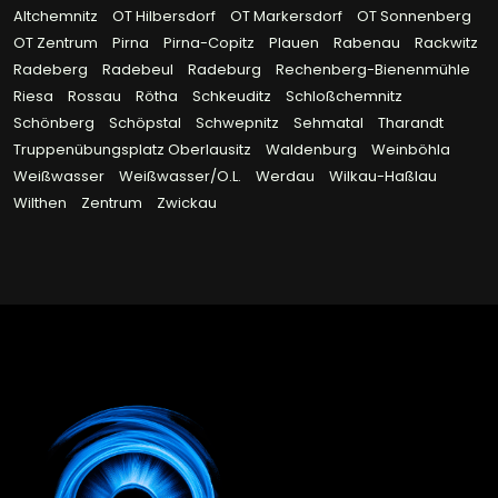
Altchemnitz
OT Hilbersdorf
OT Markersdorf
OT Sonnenberg
OT Zentrum
Pirna
Pirna-Copitz
Plauen
Rabenau
Rackwitz
Radeberg
Radebeul
Radeburg
Rechenberg-Bienenmühle
Riesa
Rossau
Rötha
Schkeuditz
Schloßchemnitz
Schönberg
Schöpstal
Schwepnitz
Sehmatal
Tharandt
Truppenübungsplatz Oberlausitz
Waldenburg
Weinböhla
Weißwasser
Weißwasser/O.L.
Werdau
Wilkau-Haßlau
Wilthen
Zentrum
Zwickau