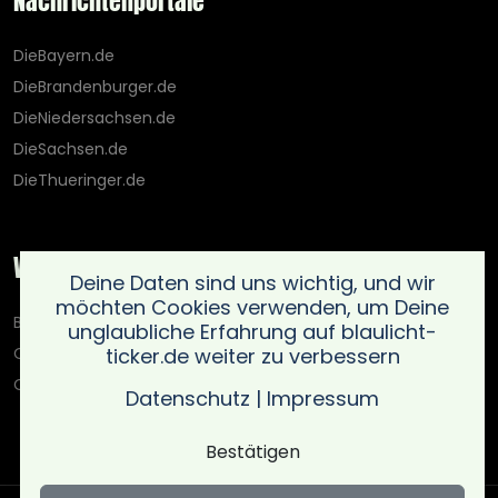
Nachrichtenportale
DieBayern.de
DieBrandenburger.de
DieNiedersachsen.de
DieSachsen.de
DieThueringer.de
Weitere Portale
Deine Daten sind uns wichtig, und wir
möchten Cookies verwenden, um Deine
Blaulicht-Ticker.de
unglaubliche Erfahrung auf blaulicht-
ticker.de weiter zu verbessern
Oberlausitz.holiday
OnlinedatingKompass.de
Datenschutz
|
Impressum
Bestätigen