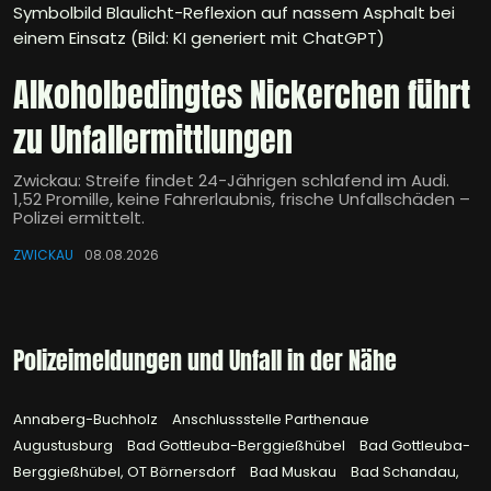
Symbolbild Blaulicht-Reflexion auf nassem Asphalt bei
einem Einsatz (Bild: KI generiert mit ChatGPT)
Alkoholbedingtes Nickerchen führt
zu Unfallermittlungen
Zwickau: Streife findet 24-Jährigen schlafend im Audi.
1,52 Promille, keine Fahrerlaubnis, frische Unfallschäden –
Polizei ermittelt.
ZWICKAU
08.08.2026
Polizeimeldungen und Unfall in der Nähe
Annaberg-Buchholz
Anschlussstelle Parthenaue
Augustusburg
Bad Gottleuba-Berggießhübel
Bad Gottleuba-
Berggießhübel, OT Börnersdorf
Bad Muskau
Bad Schandau,